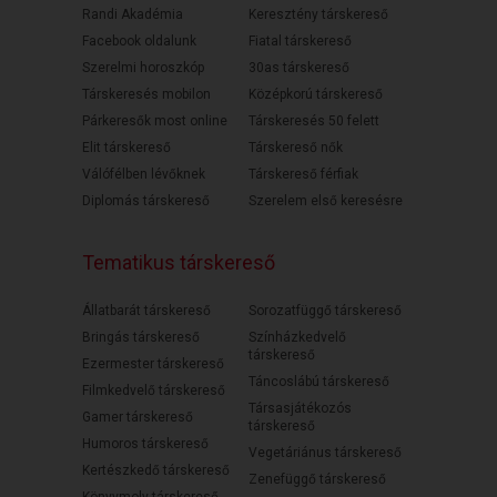
Randi Akadémia
Keresztény társkereső
Facebook oldalunk
Fiatal társkereső
Szerelmi horoszkóp
30as társkereső
Társkeresés mobilon
Középkorú társkereső
Párkeresők most online
Társkeresés 50 felett
Elit társkereső
Társkereső nők
Válófélben lévőknek
Társkereső férfiak
Diplomás társkereső
Szerelem első keresésre
Tematikus társkereső
Állatbarát társkereső
Sorozatfüggő társkereső
Bringás társkereső
Színházkedvelő
társkereső
Ezermester társkereső
Táncoslábú társkereső
Filmkedvelő társkereső
Társasjátékozós
Gamer társkereső
társkereső
Humoros társkereső
Vegetáriánus társkereső
Kertészkedő társkereső
Zenefüggő társkereső