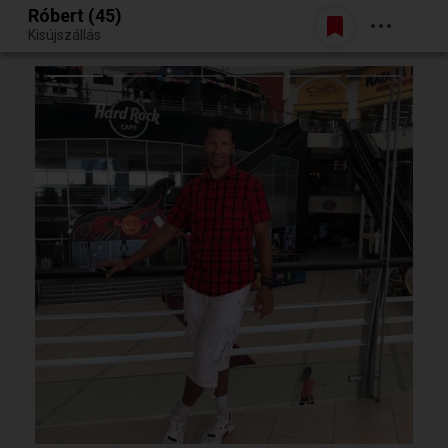
Róbert (45)
Belépés
Kisújszállás
Egy jó randiból bármi lehet.