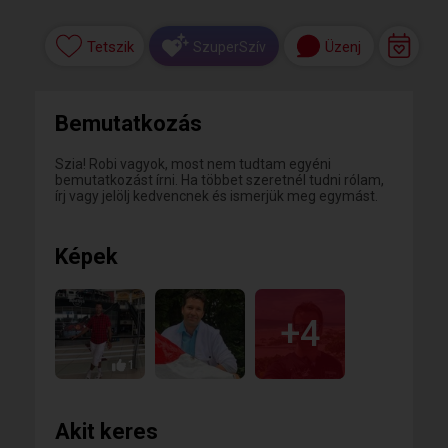
Tetszik
Üzenj
SzuperSzív
Bemutatkozás
Szia! Robi vagyok, most nem tudtam egyéni
bemutatkozást írni. Ha többet szeretnél tudni rólam,
írj vagy jelölj kedvencnek és ismerjük meg egymást.
Képek
+4
1
Akit keres