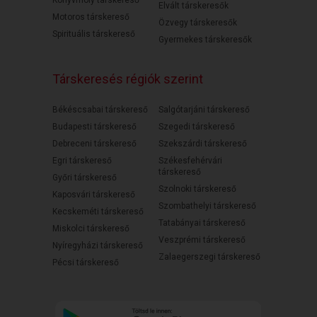
Könyvmoly társkereső
Elvált társkeresők
Motoros társkereső
Özvegy társkeresők
Spirituális társkereső
Gyermekes társkeresők
Társkeresés régiók szerint
Békéscsabai társkereső
Salgótarjáni társkereső
Budapesti társkereső
Szegedi társkereső
Debreceni társkereső
Szekszárdi társkereső
Egri társkereső
Székesfehérvári
társkereső
Győri társkereső
Szolnoki társkereső
Kaposvári társkereső
Szombathelyi társkereső
Kecskeméti társkereső
Tatabányai társkereső
Miskolci társkereső
Veszprémi társkereső
Nyíregyházi társkereső
Zalaegerszegi társkereső
Pécsi társkereső