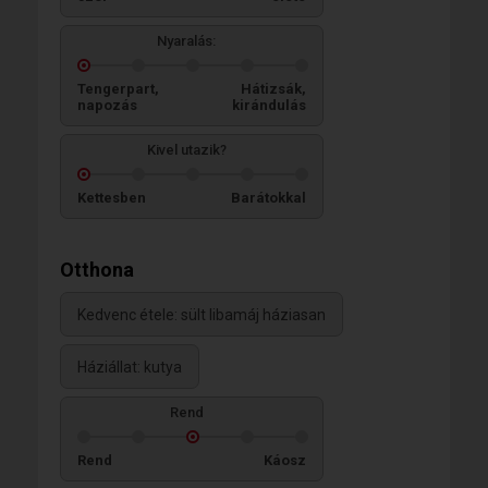
Nyaralás:
Tengerpart,
Hátizsák,
napozás
kirándulás
Kivel utazik?
Kettesben
Barátokkal
Otthona
Kedvenc étele: sült libamáj háziasan
Háziállat: kutya
Rend
Rend
Káosz