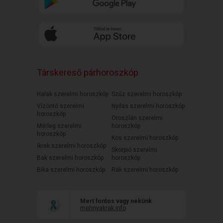
Társkereső párhoroszkóp
Halak szerelmi horoszkóp
Szűz szerelmi horoszkóp
Vízöntő szerelmi
Nyilas szerelmi horoszkóp
horoszkóp
Oroszlán szerelmi
Mérleg szerelmi
horoszkóp
horoszkóp
Kos szerelmi horoszkóp
Ikrek szerelmi horoszkóp
Skorpió szerelmi
Bak szerelmi horoszkóp
horoszkóp
Bika szerelmi horoszkóp
Rák szerelmi horoszkóp
Mert fontos vagy nekünk
mehnyakrak.info