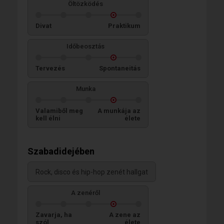
Öltözködés
Divat
Praktikum
Időbeosztás
Tervezés
Spontaneitás
Munka
Valamiből meg
A munkája az
kell élni
élete
Szabadidejében
Rock, disco és hip-hop zenét hallgat
A zenéről
Zavarja, ha
A zene az
szól
élete