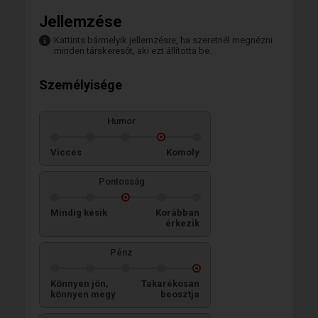
Jellemzése
Kattints bármelyik jellemzésre, ha szeretnél megnézni
minden társkeresőt, aki ezt állította be.
Személyisége
Humor
Vicces
Komoly
Pontosság
Mindig késik
Korábban
érkezik
Pénz
Könnyen jön,
Takarékosan
könnyen megy
beosztja