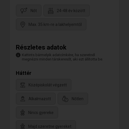
Nőt
24-48 év között
Max. 35 km-re a lakhelyemtől
Részletes adatok
Kattints bármelyik adatcímkére, ha szeretnél
megnézni minden társkeresőt, aki ezt állította be.
Háttér
Középiskolát végzett
Alkalmazott
Nőtlen
Nincs gyereke
Majd szeretne gyereket