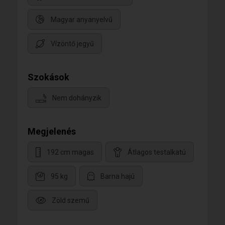
Magyar anyanyelvű
Vízöntő jegyű
Szokások
Nem dohányzik
Megjelenés
192 cm magas
Átlagos testalkatú
95 kg
Barna hajú
Zöld szemű