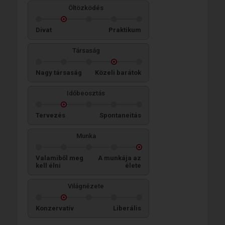
Öltözködés
Divat
Praktikum
Társaság
Nagy társaság
Közeli barátok
Időbeosztás
Tervezés
Spontaneitás
Munka
Valamiből meg
A munkája az
kell élni
élete
Világnézete
Konzervatív
Liberális