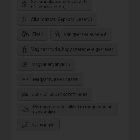
Szakmunkásképzőt végzett
(Gepkocsivezeto)
Alkalmazott (Gepkocsi vezető)
Elvált
Van gyereke és vele él
Még nem tudja, hogy szeretne-e gyereket
Magyar anyanyelvű
Magyar nyelven beszél
300-500.000 Ft között keres
Római katolikus vallású (a maga módján
gyakorolja)
Nyilas jegyű