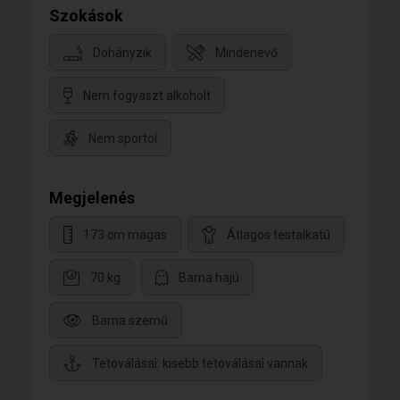
Szokások
Dohányzik
Mindenevő
Nem fogyaszt alkoholt
Nem sportol
Megjelenés
173 cm magas
Átlagos testalkatú
70 kg
Barna hajú
Barna szemű
Tetoválásai: kisebb tetoválásai vannak