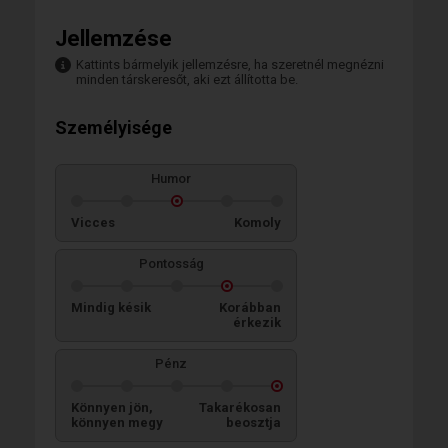
Jellemzése
Kattints bármelyik jellemzésre, ha szeretnél megnézni
minden társkeresőt, aki ezt állította be.
Személyisége
Humor
Vicces
Komoly
Pontosság
Mindig késik
Korábban
érkezik
Pénz
Könnyen jön,
Takarékosan
könnyen megy
beosztja