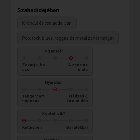
Szabadidejében
Kirándul és családdal van
Pop, rock, blues, reggae és metál zenét hallgat
A zenéről
Zavarja, ha
A zene az
szól
élete
Nyaralás:
Tengerpart,
Hátizsák,
napozás
kirándulás
Kivel utazik?
Kettesben
Barátokkal