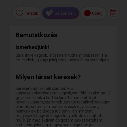
Tetszik
Üzenj
SzuperSzív
Bemutatkozás
Ismerkedjünk!
Szia, Imre vagyok, most nem tudtam többet írni. Ha
érdekellek, írj vagy jelölj kedvencnek és ismerkedjünk.
Milyen társat keresek?
Keresem azt akinek szimpatikus
vagyok,gepkocsivezeto vagyok,van több szakmám, 2
gy.velem elnek a fiu 16a lany 15.mindkettő jól
nevelt.elvaltam,szeretnek ,egy társat akivel boldogan
elhetek,házam van ,autóm is csak egy asszony
hiányzik aki boldoggá tud tenni .én mindent
megleszek,hogy boldogok legyünk. de ez ,rajtad is
múlik. Én meg aktivan dolgozom ,sokat heteltem
külföldön, jelenleg magyarban dolgozom.jol