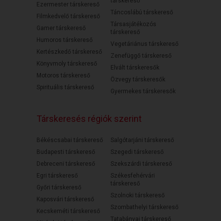
társkereső
Ezermester társkereső
Táncoslábú társkereső
Filmkedvelő társkereső
Társasjátékozós
Gamer társkereső
társkereső
Humoros társkereső
Vegetáriánus társkereső
Kertészkedő társkereső
Zenefüggő társkereső
Könyvmoly társkereső
Elvált társkeresők
Motoros társkereső
Özvegy társkeresők
Spirituális társkereső
Gyermekes társkeresők
Társkeresés régiók szerint
Békéscsabai társkereső
Salgótarjáni társkereső
Budapesti társkereső
Szegedi társkereső
Debreceni társkereső
Szekszárdi társkereső
Egri társkereső
Székesfehérvári
társkereső
Győri társkereső
Szolnoki társkereső
Kaposvári társkereső
Szombathelyi társkereső
Kecskeméti társkereső
Tatabányai társkereső