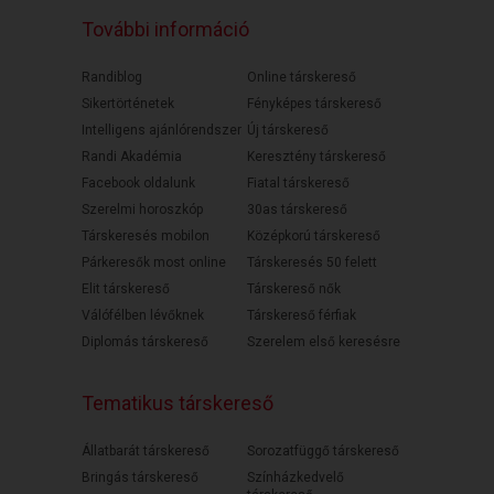
További információ
Randiblog
Online társkereső
Sikertörténetek
Fényképes társkereső
Intelligens ajánlórendszer
Új társkereső
Randi Akadémia
Keresztény társkereső
Facebook oldalunk
Fiatal társkereső
Szerelmi horoszkóp
30as társkereső
Társkeresés mobilon
Középkorú társkereső
Párkeresők most online
Társkeresés 50 felett
Elit társkereső
Társkereső nők
Válófélben lévőknek
Társkereső férfiak
Diplomás társkereső
Szerelem első keresésre
Tematikus társkereső
Állatbarát társkereső
Sorozatfüggő társkereső
Bringás társkereső
Színházkedvelő