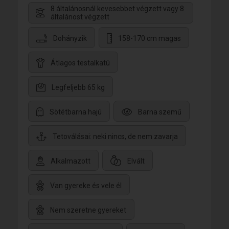
8 általánosnál kevesebbet végzett vagy 8
általánost végzett
Dohányzik
158-170 cm magas
Átlagos testalkatú
Legfeljebb 65 kg
Sötétbarna hajú
Barna szemű
Tetoválásai: neki nincs, de nem zavarja
Alkalmazott
Elvált
Van gyereke és vele él
Nem szeretne gyereket