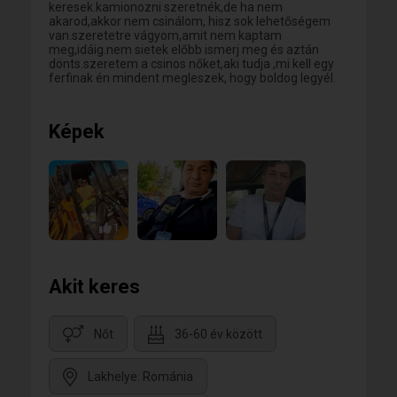
keresek.kamionozni szeretnék,de ha nem
akarod,akkor nem csinálom, hisz sok lehetőségem
van.szeretetre vágyom,amit nem kaptam
meg,idáig.nem sietek előbb ismerj meg és aztán
dönts.szeretem a csinos nőket,aki tudja ,mi kell egy
ferfinak én mindent megleszek, hogy boldog legyél.
Képek
1
Akit keres
Nőt
36-60 év között
Lakhelye: Románia