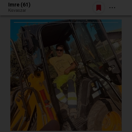
Imre (61)
Belépés
Kisvaszar
Egy jó randiból bármi lehet.