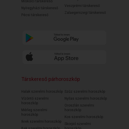
Miskolci társkereső
Veszprémi társkereső
Nyíregyházi társkereső
Zalaegerszegi társkereső
Pécsi társkereső
Társkereső párhoroszkóp
Halak szerelmi horoszkóp
Szűz szerelmi horoszkóp
Vízöntő szerelmi
Nyilas szerelmi horoszkóp
horoszkóp
Oroszlán szerelmi
Mérleg szerelmi
horoszkóp
horoszkóp
Kos szerelmi horoszkóp
Ikrek szerelmi horoszkóp
Skorpió szerelmi
Bak szerelmi horoszkóp
horoszkóp