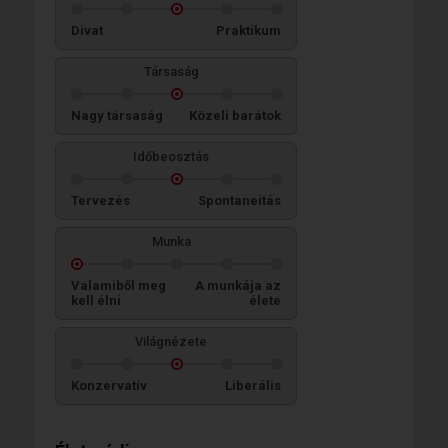
Divat
Praktikum
Társaság
Nagy társaság
Közeli barátok
Időbeosztás
Tervezés
Spontaneitás
Munka
Valamiből meg
A munkája az
kell élni
élete
Világnézete
Konzervatív
Liberális