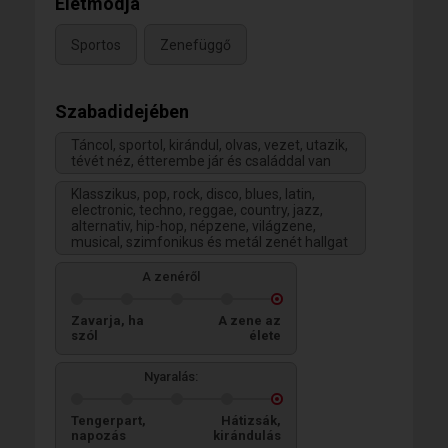
Életmódja
Sportos
Zenefüggő
Szabadidejében
Táncol, sportol, kirándul, olvas, vezet, utazik,
tévét néz, étterembe jár és családdal van
Klasszikus, pop, rock, disco, blues, latin,
electronic, techno, reggae, country, jazz,
alternativ, hip-hop, népzene, világzene,
musical, szimfonikus és metál zenét hallgat
A zenéről
Zavarja, ha
A zene az
szól
élete
Nyaralás:
Tengerpart,
Hátizsák,
napozás
kirándulás