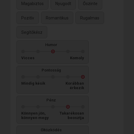
Magabiztos
Nyugodt
Őszinte
Pozitív
Romantikus
Rugalmas
Segítőkész
Humor
Vicces
Komoly
Pontosság
Mindig késik
Korábban
érkezik
Pénz
Könnyen jön,
Takarékosan
könnyen megy
beosztja
Öltözködés