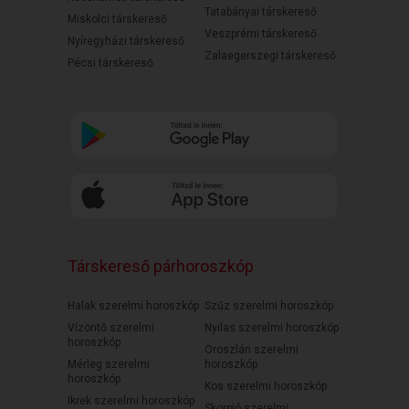
Tatabányai társkereső
Miskolci társkereső
Veszprémi társkereső
Nyíregyházi társkereső
Zalaegerszegi társkereső
Pécsi társkereső
Társkereső párhoroszkóp
Halak szerelmi horoszkóp
Szűz szerelmi horoszkóp
Vízöntő szerelmi
Nyilas szerelmi horoszkóp
horoszkóp
Oroszlán szerelmi
Mérleg szerelmi
horoszkóp
horoszkóp
Kos szerelmi horoszkóp
Ikrek szerelmi horoszkóp
Skorpió szerelmi