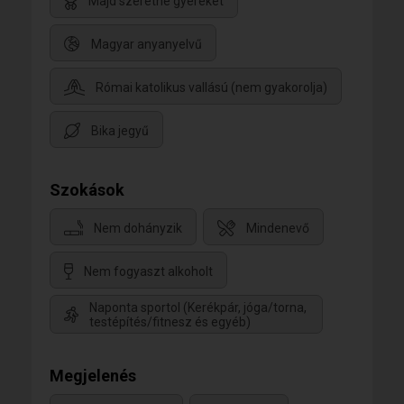
Majd szeretne gyereket
Magyar anyanyelvű
Római katolikus vallású (nem gyakorolja)
Bika jegyű
Szokások
Nem dohányzik
Mindenevő
Nem fogyaszt alkoholt
Naponta sportol (Kerékpár, jóga/torna,
testépítés/fitnesz és egyéb)
Megjelenés