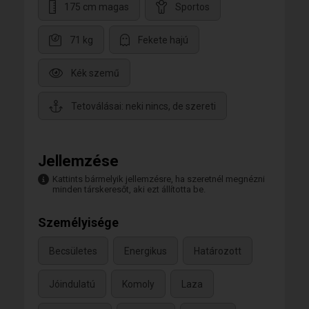
175 cm magas
Sportos
71 kg
Fekete hajú
Kék szemű
Tetoválásai: neki nincs, de szereti
Jellemzése
Kattints bármelyik jellemzésre, ha szeretnél megnézni
minden társkeresőt, aki ezt állította be.
Személyisége
Becsületes
Energikus
Határozott
Jóindulatú
Komoly
Laza