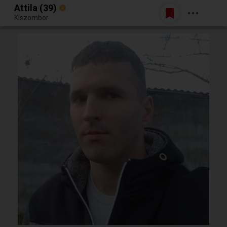
Attila (39)
Belépés
Kiszombor
Egy jó randiból bármi lehet.