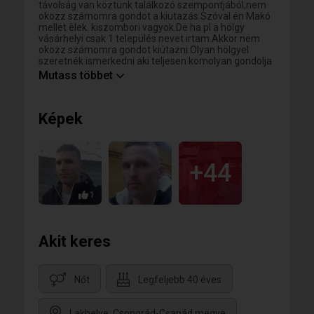
távolság van köztünk találkozó szempontjából,nem
okozz számomra gondot a kiutazás.Szóval én Makó
mellet èlek. kiszombori vagyok.De ha pl a hölgy
vásárhelyi csak 1 település nevet irtam.Akkor nem
okozz számomra gondot kiútazni.Olyan hölgyel
szeretnék ismerkedni aki teljesen komolyan gondolja
a kapcsolat létrehozást.Teljesen komolyak a
Mutass többet
szándékai.Nem hiteget,nem jàtszik,nem
szórakozik,teljesen komolyan gondolja.Elvègre ez
tàrskereső oldal. Ide az ember azèrt jön fel hogy
Képek
megtalàlja.Szia
+44
1
Akit keres
Nőt
Legfeljebb 40 éves
Lakhelye: Csongrád-Csanád megye