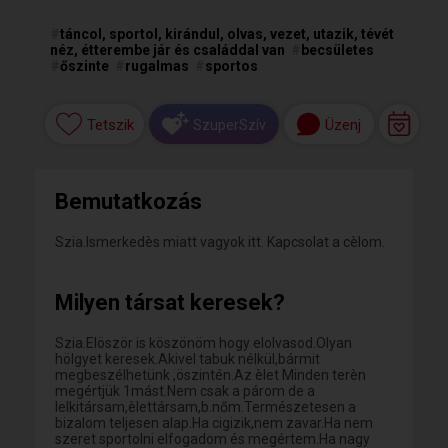
#
táncol, sportol, kirándul, olvas, vezet, utazik, tévét
néz, étterembe jár és családdal van
#
becsületes
#
őszinte
#
rugalmas
#
sportos
Tetszik
Üzenj
SzuperSzív
Bemutatkozás
Szia.Ismerkedès miatt vagyok itt. Kapcsolat a cèlom.
Milyen társat keresek?
Szia.Elöször is köszönöm hogy elolvasod.Olyan
hölgyet keresek.Akivel tabuk nélkül,bármit
megbeszélhetünk ,öszintén.Az èlet Minden terèn
megértjük 1mást.Nem csak a párom de a
lelkitársam,èlettársam,b.nőm.Természetesen a
bizalom teljesen alap.Ha cigizik,nem zavar.Ha nem
szeret sportolni elfogadom és megértem.Ha nagy