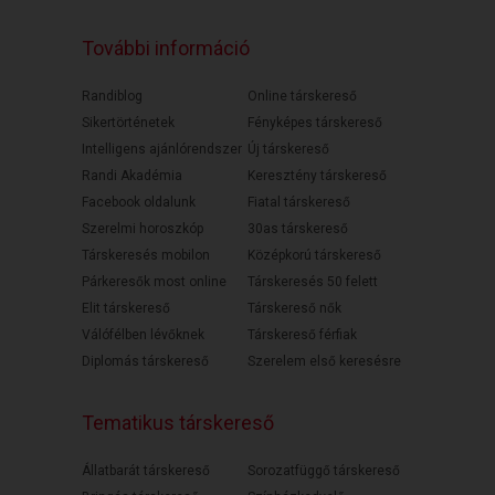
További információ
Randiblog
Online társkereső
Sikertörténetek
Fényképes társkereső
Intelligens ajánlórendszer
Új társkereső
Randi Akadémia
Keresztény társkereső
Facebook oldalunk
Fiatal társkereső
Szerelmi horoszkóp
30as társkereső
Társkeresés mobilon
Középkorú társkereső
Párkeresők most online
Társkeresés 50 felett
Elit társkereső
Társkereső nők
Válófélben lévőknek
Társkereső férfiak
Diplomás társkereső
Szerelem első keresésre
Tematikus társkereső
Állatbarát társkereső
Sorozatfüggő társkereső