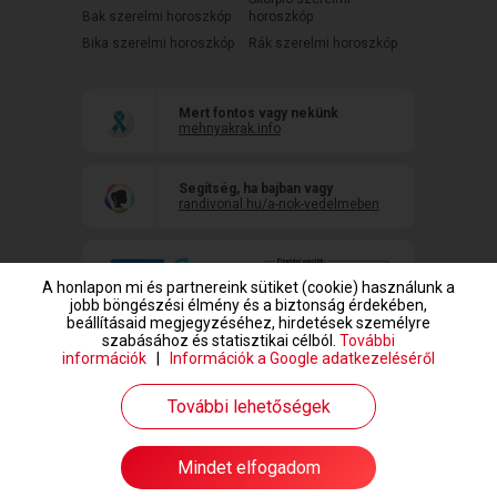
Bak szerelmi horoszkóp
horoszkóp
Bika szerelmi horoszkóp
Rák szerelmi horoszkóp
Mert fontos vagy nekünk
mehnyakrak.info
Segítség, ha bajban vagy
randivonal.hu/a-nok-vedelmeben
A honlapon mi és partnereink sütiket (cookie) használunk a
jobb böngészési élmény és a biztonság érdekében,
beállításaid megjegyzéséhez, hirdetések személyre
szabásához és statisztikai célból.
További
információk
|
Információk a Google adatkezeléséről
www.randivonal.hu © Copyright 1999-2026 Dating Central Europe Zrt.
További lehetőségek
Mindet elfogadom