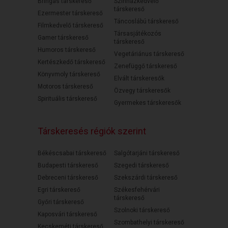
Bringás társkereső
Színházkedvelő
társkereső
Ezermester társkereső
Táncoslábú társkereső
Filmkedvelő társkereső
Társasjátékozós
Gamer társkereső
társkereső
Humoros társkereső
Vegetáriánus társkereső
Kertészkedő társkereső
Zenefüggő társkereső
Könyvmoly társkereső
Elvált társkeresők
Motoros társkereső
Özvegy társkeresők
Spirituális társkereső
Gyermekes társkeresők
Társkeresés régiók szerint
Békéscsabai társkereső
Salgótarjáni társkereső
Budapesti társkereső
Szegedi társkereső
Debreceni társkereső
Szekszárdi társkereső
Egri társkereső
Székesfehérvári
társkereső
Győri társkereső
Szolnoki társkereső
Kaposvári társkereső
Szombathelyi társkereső
Kecskeméti társkereső