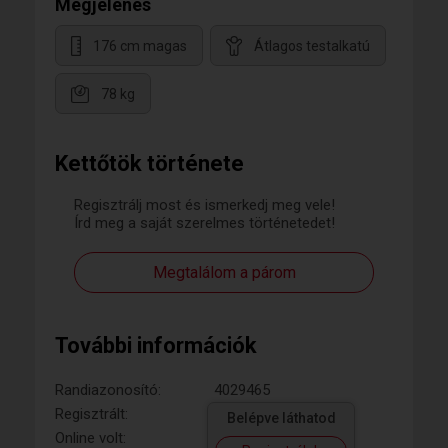
Megjelenés
176 cm magas
Átlagos testalkatú
78 kg
Kettőtök története
Regisztrálj most és ismerkedj meg vele!
Írd meg a saját szerelmes történetedet!
Megtalálom a párom
További információk
Randiazonosító:
4029465
Regisztrált:
Belépve láthatod
Online volt: