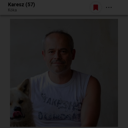
Karesz (57)
Belépés
Kóka
Egy jó randiból bármi lehet.