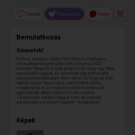
Tetszik
Üzenj
SzuperSzív
Bemutatkozás
Sziasztok!
Kedves, aranyos, vidám természetű, intelligens,
szexuálisan kiegyensúlyozott, jó humorú NŐT
keresek. Magamról csak annyit írnék, hogy egy ideje
egyedülálló vagyok, és szeretnék egy komolyabb
kapcsolatba belevágni. Nem várom el, hogy az első
talinál rögtön fejest ugorj, szeretnélek előtte
megismerni, te is megismernél és ha bejövünk
egymásnak, akkor részemről oké a dolog.
Társkeresés céljából vagyok fent, de szimpla
barátkozásra is nyitott vagyok! *moderálva*
Képek