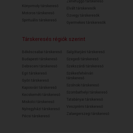
Zenefüggő társkereső
Könyvmoly társkereső
Elvált társkeresők
Motoros társkereső
Özvegy társkeresők
Spirituális társkereső
Gyermekes társkeresők
Társkeresés régiók szerint
Békéscsabai társkereső
Salgótarjáni társkereső
Budapesti társkereső
Szegedi társkereső
Debreceni társkereső
Szekszárdi társkereső
Egri társkereső
Székesfehérvári
társkereső
Győri társkereső
Szolnoki társkereső
Kaposvári társkereső
Szombathelyi társkereső
Kecskeméti társkereső
Tatabányai társkereső
Miskolci társkereső
Veszprémi társkereső
Nyíregyházi társkereső
Zalaegerszegi társkereső
Pécsi társkereső