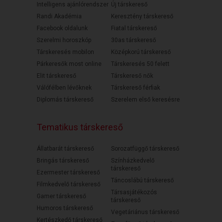
Intelligens ajánlórendszer
Új társkereső
Randi Akadémia
Keresztény társkereső
Facebook oldalunk
Fiatal társkereső
Szerelmi horoszkóp
30as társkereső
Társkeresés mobilon
Középkorú társkereső
Párkeresők most online
Társkeresés 50 felett
Elit társkereső
Társkereső nők
Válófélben lévőknek
Társkereső férfiak
Diplomás társkereső
Szerelem első keresésre
Tematikus társkereső
Állatbarát társkereső
Sorozatfüggő társkereső
Bringás társkereső
Színházkedvelő
társkereső
Ezermester társkereső
Táncoslábú társkereső
Filmkedvelő társkereső
Társasjátékozós
Gamer társkereső
társkereső
Humoros társkereső
Vegetáriánus társkereső
Kertészkedő társkereső