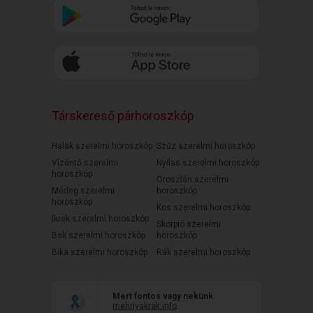
Társkereső párhoroszkóp
Halak szerelmi horoszkóp
Szűz szerelmi horoszkóp
Vízöntő szerelmi
Nyilas szerelmi horoszkóp
horoszkóp
Oroszlán szerelmi
Mérleg szerelmi
horoszkóp
horoszkóp
Kos szerelmi horoszkóp
Ikrek szerelmi horoszkóp
Skorpió szerelmi
Bak szerelmi horoszkóp
horoszkóp
Bika szerelmi horoszkóp
Rák szerelmi horoszkóp
Mert fontos vagy nekünk
mehnyakrak.info