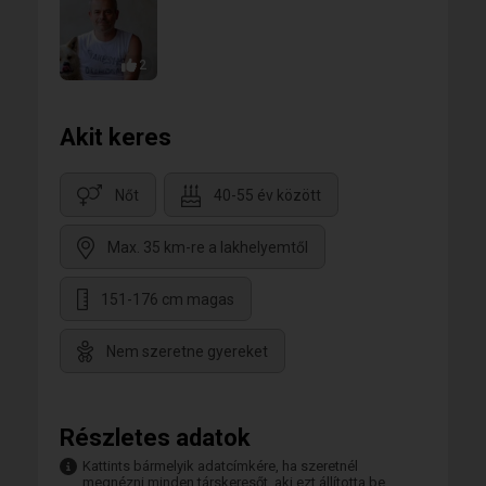
2
Akit keres
Nőt
40-55 év között
Max. 35 km-re a lakhelyemtől
151-176 cm magas
Nem szeretne gyereket
Részletes adatok
Kattints bármelyik adatcímkére, ha szeretnél
megnézni minden társkeresőt, aki ezt állította be.