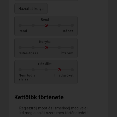
Háziállat: kutya
Rend
Rend
Káosz
Konyha
Sütés-főzés
Étterem
Háziállat
Nem tudja
Imádja őket
elviselni
Kettőtök története
Regisztrálj most és ismerkedj meg vele!
Írd meg a saját szerelmes történetedet!