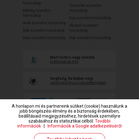
horoszkóp
Oroszlán szerelmi
Mérleg szerelmi
horoszkóp
horoszkóp
Kos szerelmi horoszkóp
Ikrek szerelmi horoszkóp
Skorpió szerelmi
Bak szerelmi horoszkóp
horoszkóp
Bika szerelmi horoszkóp
Rák szerelmi horoszkóp
Mert fontos vagy nekünk
mehnyakrak.info
Segítség, ha bajban vagy
randivonal.hu/a-nok-vedelmeben
A honlapon mi és partnereink sütiket (cookie) használunk a
jobb böngészési élmény és a biztonság érdekében,
beállításaid megjegyzéséhez, hirdetések személyre
szabásához és statisztikai célból.
További
információk
|
Információk a Google adatkezeléséről
www.randivonal.hu © Copyright 1999-2026 Dating Central Europe Zrt.