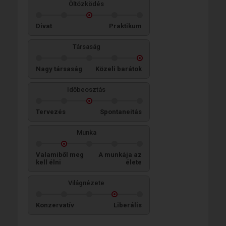
Öltözködés
Divat
Praktikum
Társaság
Nagy társaság
Közeli barátok
Időbeosztás
Tervezés
Spontaneitás
Munka
Valamiből meg
A munkája az
kell élni
élete
Világnézete
Konzervatív
Liberális