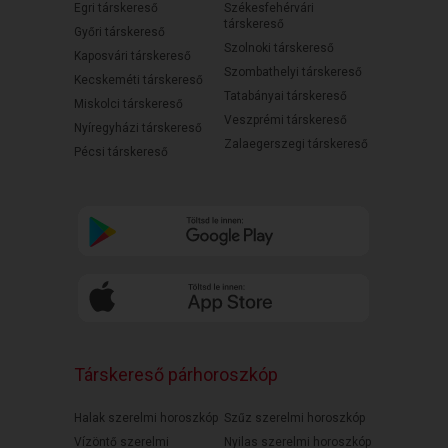
Egri társkereső
Székesfehérvári
társkereső
Győri társkereső
Szolnoki társkereső
Kaposvári társkereső
Szombathelyi társkereső
Kecskeméti társkereső
Tatabányai társkereső
Miskolci társkereső
Veszprémi társkereső
Nyíregyházi társkereső
Zalaegerszegi társkereső
Pécsi társkereső
Társkereső párhoroszkóp
Halak szerelmi horoszkóp
Szűz szerelmi horoszkóp
Vízöntő szerelmi
Nyilas szerelmi horoszkóp