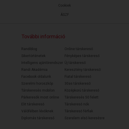
Cookiek
ÁSZF
További információ
Randiblog
Online társkereső
Sikertörténetek
Fényképes társkereső
Intelligens ajánlórendszer
Új társkereső
Randi Akadémia
Keresztény társkereső
Facebook oldalunk
Fiatal társkereső
Szerelmi horoszkóp
30as társkereső
Társkeresés mobilon
Középkorú társkereső
Párkeresők most online
Társkeresés 50 felett
Elit társkereső
Társkereső nők
Válófélben lévőknek
Társkereső férfiak
Diplomás társkereső
Szerelem első keresésre