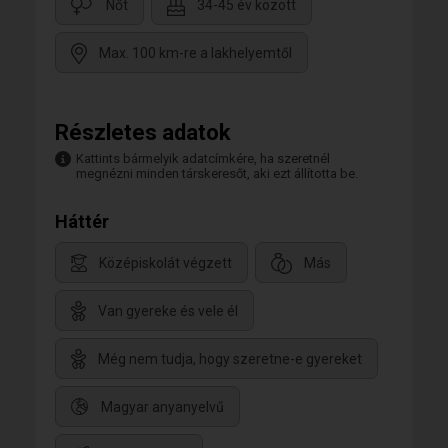
Nőt
34-45 év között
Max. 100 km-re a lakhelyemtől
Részletes adatok
Kattints bármelyik adatcímkére, ha szeretnél
megnézni minden társkeresőt, aki ezt állította be.
Háttér
Középiskolát végzett
Más
Van gyereke és vele él
Még nem tudja, hogy szeretne-e gyereket
Magyar anyanyelvű