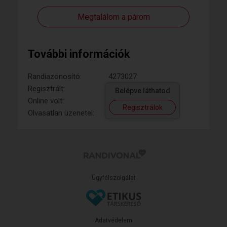
Megtalálom a párom
További információk
Randiazonosító:
4273027
Regisztrált:
Belépve láthatod
Online volt:
Regisztrálok
Olvasatlan üzenetei:
Ügyfélszolgálat
Adatvédelem