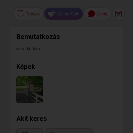
Tetszik
Üzenj
SzuperSzív
Bemutatkozás
Ismerkedem.
Képek
Akit keres