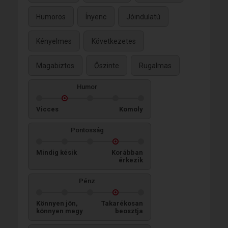
Humoros
Ínyenc
Jóindulatú
Kényelmes
Következetes
Magabiztos
Őszinte
Rugalmas
Humor
Vicces
Komoly
Pontosság
Mindig késik
Korábban
érkezik
Pénz
Könnyen jön,
Takarékosan
könnyen megy
beosztja