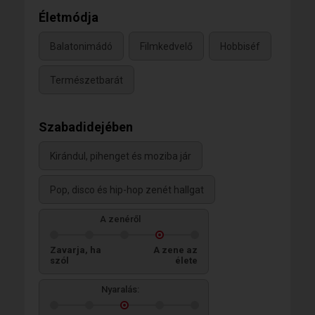
Életmódja
Balatonimádó
Filmkedvelő
Hobbiséf
Természetbarát
Szabadidejében
Kirándul, pihenget és moziba jár
Pop, disco és hip-hop zenét hallgat
A zenéről
Zavarja, ha
A zene az
szól
élete
Nyaralás: