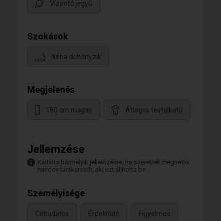
Vízöntő jegyű
Szokások
Néha dohányzik
Megjelenés
180 cm magas
Átlagos testalkatú
Jellemzése
Kattints bármelyik jellemzésre, ha szeretnél megnézni
minden társkeresőt, aki ezt állította be.
Személyisége
Céltudatos
Érdeklődő
Figyelmes