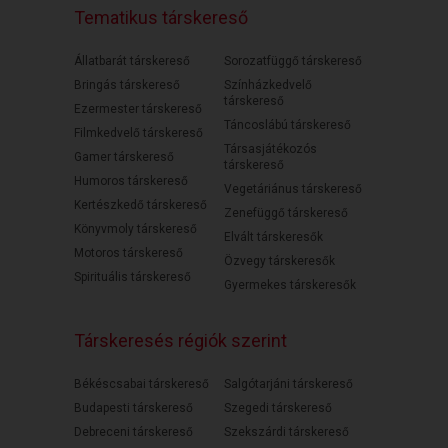
Tematikus társkereső
Állatbarát társkereső
Sorozatfüggő társkereső
Bringás társkereső
Színházkedvelő
társkereső
Ezermester társkereső
Táncoslábú társkereső
Filmkedvelő társkereső
Társasjátékozós
Gamer társkereső
társkereső
Humoros társkereső
Vegetáriánus társkereső
Kertészkedő társkereső
Zenefüggő társkereső
Könyvmoly társkereső
Elvált társkeresők
Motoros társkereső
Özvegy társkeresők
Spirituális társkereső
Gyermekes társkeresők
Társkeresés régiók szerint
Békéscsabai társkereső
Salgótarjáni társkereső
Budapesti társkereső
Szegedi társkereső
Debreceni társkereső
Szekszárdi társkereső