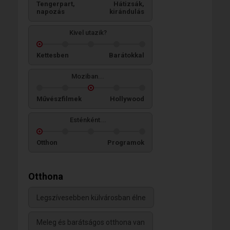
Tengerpart,
Hátizsák,
napozás
kirándulás
Kivel utazik?
Kettesben
Barátokkal
Moziban...
Művészfilmek
Hollywood
Esténként...
Otthon
Programok
Otthona
Legszívesebben külvárosban élne
Meleg és barátságos otthona van