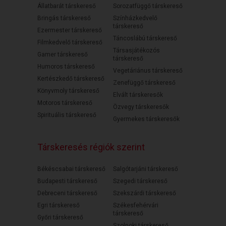
Állatbarát társkereső
Sorozatfüggő társkereső
Bringás társkereső
Színházkedvelő
társkereső
Ezermester társkereső
Táncoslábú társkereső
Filmkedvelő társkereső
Társasjátékozós
Gamer társkereső
társkereső
Humoros társkereső
Vegetáriánus társkereső
Kertészkedő társkereső
Zenefüggő társkereső
Könyvmoly társkereső
Elvált társkeresők
Motoros társkereső
Özvegy társkeresők
Spirituális társkereső
Gyermekes társkeresők
Társkeresés régiók szerint
Békéscsabai társkereső
Salgótarjáni társkereső
Budapesti társkereső
Szegedi társkereső
Debreceni társkereső
Szekszárdi társkereső
Egri társkereső
Székesfehérvári
társkereső
Győri társkereső
Szolnoki társkereső