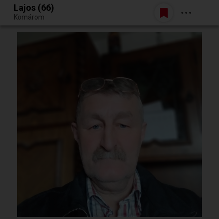
Lajos (66)
Belépés
Komárom
Egy jó randiból bármi lehet.