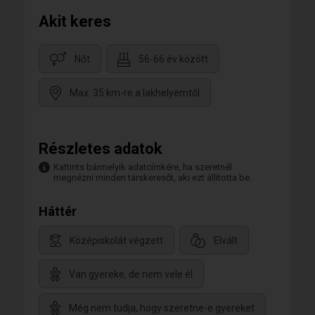
Akit keres
Nőt
56-66 év között
Max. 35 km-re a lakhelyemtől
Részletes adatok
Kattints bármelyik adatcímkére, ha szeretnél
megnézni minden társkeresőt, aki ezt állította be.
Háttér
Középiskolát végzett
Elvált
Van gyereke, de nem vele él
Még nem tudja, hogy szeretne-e gyereket