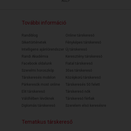
ÁSZF
További információ
Randiblog
Online társkereső
Sikertörténetek
Fényképes társkereső
Intelligens ajánlórendszer
Új társkereső
Randi Akadémia
Keresztény társkereső
Facebook oldalunk
Fiatal társkereső
Szerelmi horoszkóp
30as társkereső
Társkeresés mobilon
Középkorú társkereső
Párkeresők most online
Társkeresés 50 felett
Elit társkereső
Társkereső nők
Válófélben lévőknek
Társkereső férfiak
Diplomás társkereső
Szerelem első keresésre
Tematikus társkereső