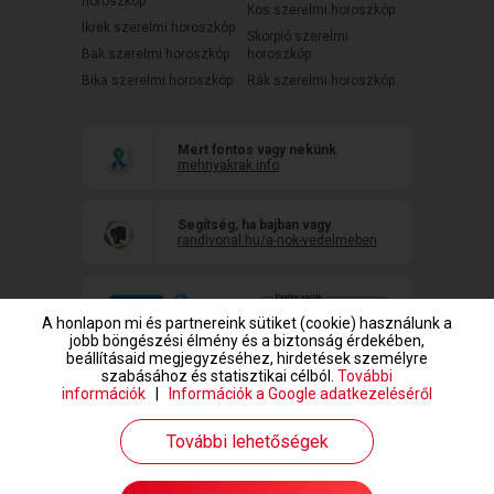
horoszkóp
Kos szerelmi horoszkóp
Ikrek szerelmi horoszkóp
Skorpió szerelmi
Bak szerelmi horoszkóp
horoszkóp
Bika szerelmi horoszkóp
Rák szerelmi horoszkóp
Mert fontos vagy nekünk
mehnyakrak.info
Segítség, ha bajban vagy
randivonal.hu/a-nok-vedelmeben
A honlapon mi és partnereink sütiket (cookie) használunk a
jobb böngészési élmény és a biztonság érdekében,
beállításaid megjegyzéséhez, hirdetések személyre
szabásához és statisztikai célból.
További
információk
|
Információk a Google adatkezeléséről
www.randivonal.hu © Copyright 1999-2026 Dating Central Europe Zrt.
További lehetőségek