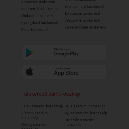
Kaposvári társkereső
Szombathelyi társkereső
Kecskeméti társkereső
Tatabányai társkereső
Miskolci társkereső
Veszprémi társkereső
Nyíregyházi társkereső
Zalaegerszegi társkereső
Pécsi társkereső
Társkereső párhoroszkóp
Halak szerelmi horoszkóp
Szűz szerelmi horoszkóp
Vízöntő szerelmi
Nyilas szerelmi horoszkóp
horoszkóp
Oroszlán szerelmi
Mérleg szerelmi
horoszkóp