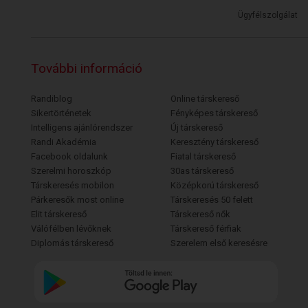
Ügyfélszolgálat
További információ
Randiblog
Online társkereső
Sikertörténetek
Fényképes társkereső
Intelligens ajánlórendszer
Új társkereső
Randi Akadémia
Keresztény társkereső
Facebook oldalunk
Fiatal társkereső
Szerelmi horoszkóp
30as társkereső
Társkeresés mobilon
Középkorú társkereső
Párkeresők most online
Társkeresés 50 felett
Elit társkereső
Társkereső nők
Válófélben lévőknek
Társkereső férfiak
Diplomás társkereső
Szerelem első keresésre