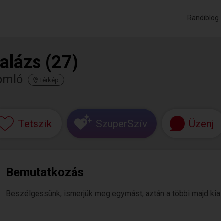
Randiblog
alázs (27)
omló
Térkép
Tetszik
SzuperSzív
Üzenj
Bemutatkozás
Beszélgessünk, ismerjük meg egymást, aztán a többi majd kiala