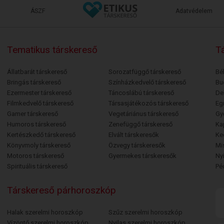
ÁSZF
Adatvédelem
Tematikus társkereső
Tá
Állatbarát társkereső
Sorozatfüggő társkereső
Bé
Bringás társkereső
Színházkedvelő társkereső
Bu
Ezermester társkereső
Táncoslábú társkereső
De
Filmkedvelő társkereső
Társasjátékozós társkereső
Egr
Gamer társkereső
Vegetáriánus társkereső
Gy
Humoros társkereső
Zenefüggő társkereső
Ka
Kertészkedő társkereső
Elvált társkeresők
Ke
Könyvmoly társkereső
Özvegy társkeresők
Mi
Motoros társkereső
Gyermekes társkeresők
Ny
Spirituális társkereső
Pé
Társkereső párhoroszkóp
Halak szerelmi horoszkóp
Szűz szerelmi horoszkóp
Vízöntő szerelmi horoszkóp
Nyilas szerelmi horoszkóp