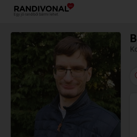
Egy jó randiból bármi lehet.
B
K