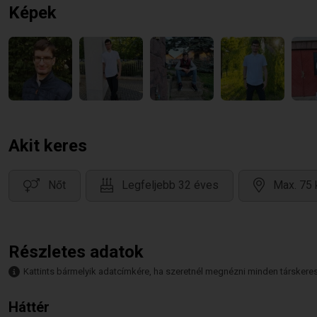
Képek
Akit keres
Nőt
Legfeljebb 32 éves
Max. 75 
Részletes adatok
Kattints bármelyik adatcímkére, ha szeretnél megnézni minden társkeresőt,
Háttér