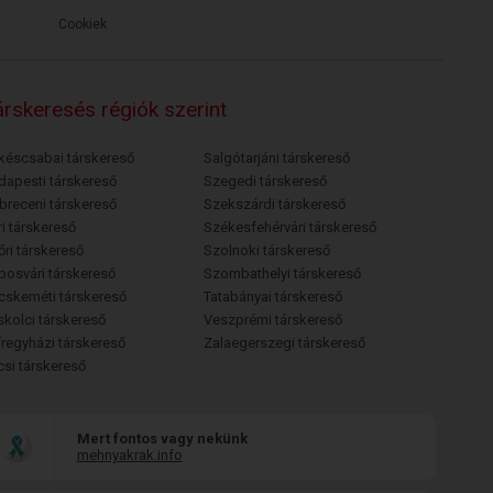
Cookiek
rskeresés régiók szerint
késcsabai társkereső
Salgótarjáni társkereső
dapesti társkereső
Szegedi társkereső
breceni társkereső
Szekszárdi társkereső
i társkereső
Székesfehérvári társkereső
őri társkereső
Szolnoki társkereső
posvári társkereső
Szombathelyi társkereső
cskeméti társkereső
Tatabányai társkereső
skolci társkereső
Veszprémi társkereső
íregyházi társkereső
Zalaegerszegi társkereső
csi társkereső
Mert fontos vagy nekünk
mehnyakrak.info