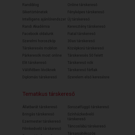
Randiblog
Online társkereső
Sikertörténetek
Fényképes társkereső
Intelligens ajánlórendszer
Új társkereső
Randi Akadémia
Keresztény társkereső
Facebook oldalunk
Fiatal társkereső
Szerelmi horoszkóp
30as társkereső
Társkeresés mobilon
Középkorú társkereső
Párkeresők most online
Társkeresés 50 felett
Elit társkereső
Társkereső nők
Válófélben lévőknek
Társkereső férfiak
Diplomás társkereső
Szerelem első keresésre
Tematikus társkereső
Állatbarát társkereső
Sorozatfüggő társkereső
Bringás társkereső
Színházkedvelő
társkereső
Ezermester társkereső
Táncoslábú társkereső
Filmkedvelő társkereső
Társasjátékozós