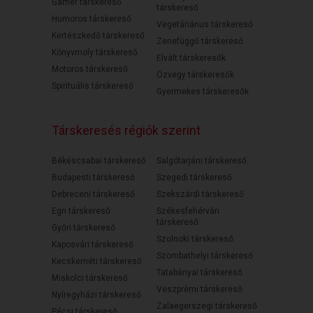
Gamer társkereső
társkereső
Humoros társkereső
Vegetáriánus társkereső
Kertészkedő társkereső
Zenefüggő társkereső
Könyvmoly társkereső
Elvált társkeresők
Motoros társkereső
Özvegy társkeresők
Spirituális társkereső
Gyermekes társkeresők
Társkeresés régiók szerint
Békéscsabai társkereső
Salgótarjáni társkereső
Budapesti társkereső
Szegedi társkereső
Debreceni társkereső
Szekszárdi társkereső
Egri társkereső
Székesfehérvári
társkereső
Győri társkereső
Szolnoki társkereső
Kaposvári társkereső
Szombathelyi társkereső
Kecskeméti társkereső
Tatabányai társkereső
Miskolci társkereső
Veszprémi társkereső
Nyíregyházi társkereső
Zalaegerszegi társkereső
Pécsi társkereső