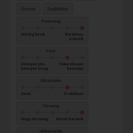
Őszinte
Segítőkész
Pontosság
Mindig késik
Korábban
érkezik
Pénz
Könnyen jön,
Takarékosan
könnyen megy
beosztja
Öltözködés
Divat
Praktikum
Társaság
Nagy társaság
Közeli barátok
Időbeosztás