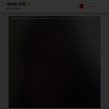
Anna (52)
Belépés
Körmend
Egy jó randiból bármi lehet.