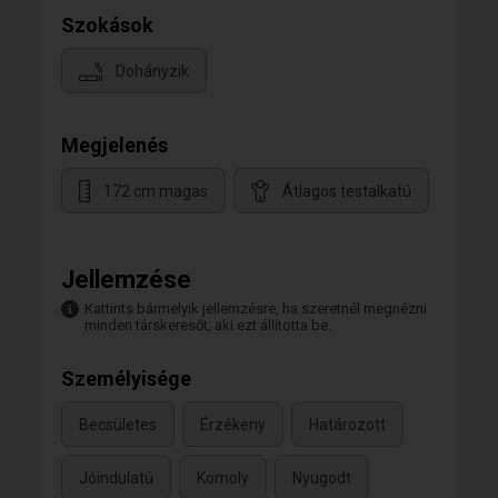
Szokások
Dohányzik
Megjelenés
172 cm magas
Átlagos testalkatú
Jellemzése
Kattints bármelyik jellemzésre, ha szeretnél megnézni
minden társkeresőt, aki ezt állította be.
Személyisége
Becsületes
Érzékeny
Határozott
Jóindulatú
Komoly
Nyugodt