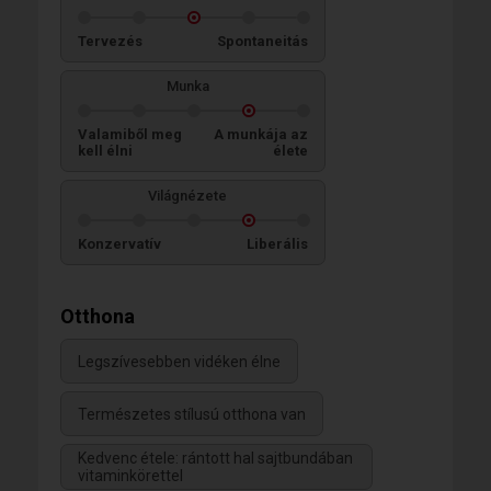
Tervezés
Spontaneitás
Munka
Valamiből meg
A munkája az
kell élni
élete
Világnézete
Konzervatív
Liberális
Otthona
Legszívesebben vidéken élne
Természetes stílusú otthona van
Kedvenc étele: rántott hal sajtbundában
vitaminkörettel