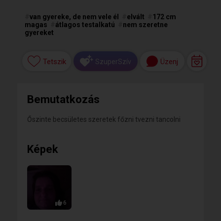
#
van gyereke, de nem vele él
#
elvált
#
172 cm
magas
#
átlagos testalkatú
#
nem szeretne
gyereket
Tetszik
Üzenj
SzuperSzív
Bemutatkozás
Őszinte becsületes szeretek főzni tvezni tancolni
Képek
6