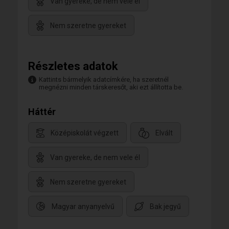
Van gyereke, de nem vele él
Nem szeretne gyereket
Részletes adatok
Kattints bármelyik adatcímkére, ha szeretnél
megnézni minden társkeresőt, aki ezt állította be.
Háttér
Középiskolát végzett
Elvált
Van gyereke, de nem vele él
Nem szeretne gyereket
Magyar anyanyelvű
Bak jegyű