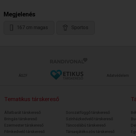
Megjelenés
167 cm magas
Sportos
ÁSZF
Adatvédelem
Tematikus társkereső
Tá
Állatbarát társkereső
Sorozatfüggő társkereső
Bé
Bringás társkereső
Színházkedvelő társkereső
Bu
Ezermester társkereső
Táncoslábú társkereső
De
Filmkedvelő társkereső
Társasjátékozós társkereső
Egr