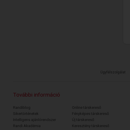
Ügyfélszolgálat
További információ
Randiblog
Online társkereső
Sikertörténetek
Fényképes társkereső
Intelligens ajánlórendszer
Új társkereső
Randi Akadémia
Keresztény társkereső