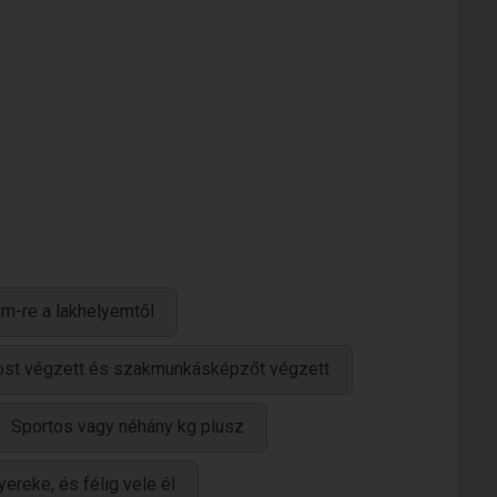
m-re a lakhelyemtől
ánost végzett és szakmunkásképzőt végzett
Sportos vagy néhány kg plusz
ereke, és félig vele él