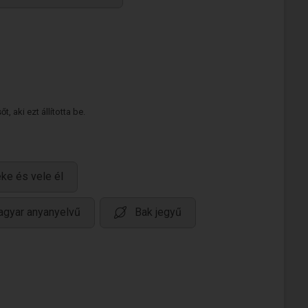
 aki ezt állította be.
ke és vele él
gyar anyanyelvű
Bak jegyű