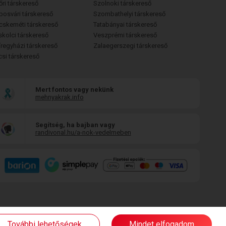
őri társkereső
Szolnoki társkereső
posvári társkereső
Szombathelyi társkereső
cskeméti társkereső
Tatabányai társkereső
skolci társkereső
Veszprémi társkereső
íregyházi társkereső
Zalaegerszegi társkereső
csi társkereső
Mert fontos vagy nekünk
mehnyakrak.info
Segítség, ha bajban vagy
randivonal.hu/a-nok-vedelmeben
További lehetőségek
Mindet elfogadom