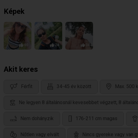
Képek
90
24
34
Akit keres
Férfit
34-45 év között
Max. 500 k
Ne legyen 8 általánosnál kevesebbet végzett, 8 által
Nem dohányzik
176-211 cm magas
Nőtlen vagy elvált
Nincs gyereke vagy van gy