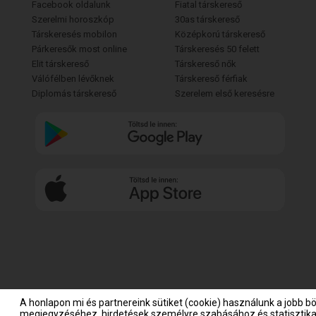
Facebook oldalunk
Fiatal társkereső
Szerelmi horoszkóp
30as társkereső
Társkeresés mobilon
Középkorú társkereső
Párkeresők most online
Társkeresés 50 felett
Elit társkereső
Társkereső nők
Válófélben lévőknek
Társkereső férfiak
Diplomás társkereső
Szerelem első keresésre
A honlapon mi és partnereink sütiket (cookie) használunk a jobb b
megjegyzéséhez, hirdetések személyre szabásához és statisztikai