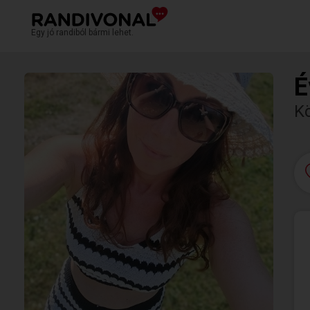
Egy jó randiból bármi lehet.
É
K