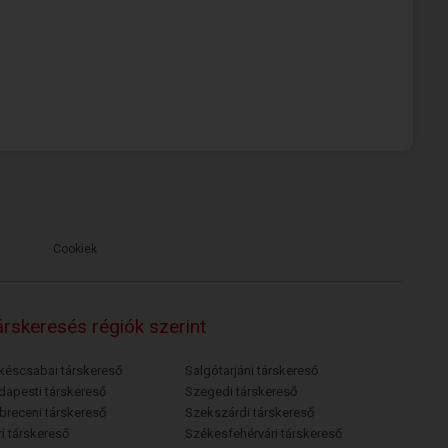
Cookiek
rskeresés régiók szerint
késcsabai társkereső
Salgótarjáni társkereső
dapesti társkereső
Szegedi társkereső
breceni társkereső
Szekszárdi társkereső
i társkereső
Székesfehérvári társkereső