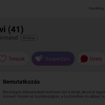
Randiblog
vi (41)
örmend
Térkép
Tetszik
SzuperSzív
Üzenj
Bemutatkozás
Mosolygós édesanyaként keresem azt a társat, akivel jó együt
örömeit. Hiszek az őszinteségben, a tiszteletben és abban, h