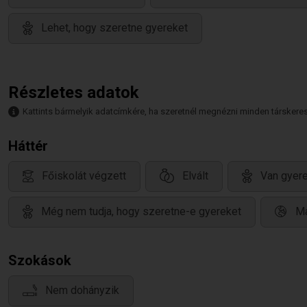
Lehet, hogy szeretne gyereket
Részletes adatok
Kattints bármelyik adatcímkére, ha szeretnél megnézni minden társkeresőt,
Háttér
Főiskolát végzett
Elvált
Van gyere
Még nem tudja, hogy szeretne-e gyereket
Ma
Szokások
Nem dohányzik