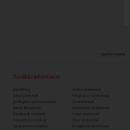
Ügyfélszolgálat
További információ
Randiblog
Online társkereső
Sikertörténetek
Fényképes társkereső
Intelligens ajánlórendszer
Új társkereső
Randi Akadémia
Keresztény társkereső
Facebook oldalunk
Fiatal társkereső
Szerelmi horoszkóp
30as társkereső
Társkeresés mobilon
Középkorú társkereső