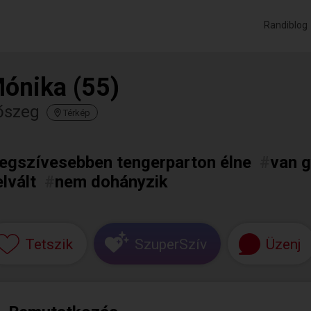
Randiblog
ónika (55)
őszeg
Térkép
legszívesebben tengerparton élne
#
van g
elvált
#
nem dohányzik
Tetszik
SzuperSzív
Üzenj