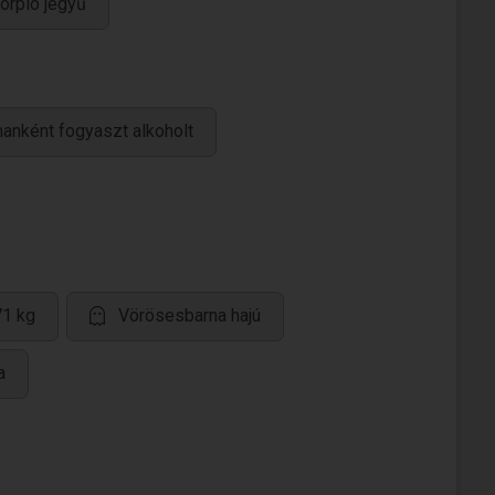
orpió jegyű
anként fogyaszt alkoholt
71 kg
Vörösesbarna hajú
a