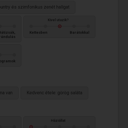
ountry és szimfonikus zenét hallgat
Kivel utazik?
Hátizsák,
Kettesben
Barátokkal
rándulás
ogramok
na van
Kedvenc étele: görög saláta
Háziállat