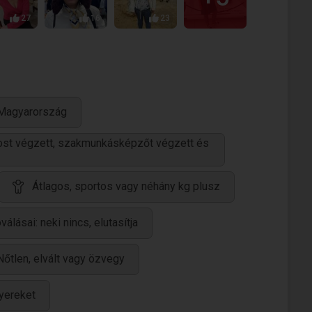
27
16
23
 Magyarország
ánost végzett, szakmunkásképzőt végzett és
Átlagos, sportos vagy néhány kg plusz
válásai: neki nincs, elutasítja
Nőtlen, elvált vagy özvegy
yereket