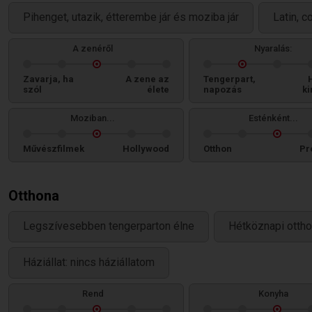
Pihenget, utazik, étterembe jár és moziba jár
Latin, c
A zenéről
Nyaralás:
Zavarja, ha
A zene az
Tengerpart,
szól
élete
napozás
ki
Moziban...
Esténként...
Művészfilmek
Hollywood
Otthon
Pr
Otthona
Legszívesebben tengerparton élne
Hétköznapi ottho
Háziállat: nincs háziállatom
Rend
Konyha