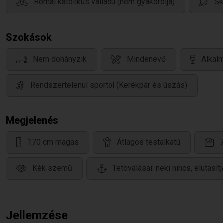
Római katolikus vallású (nem gyakorolja)
Sk
Szokások
Nem dohányzik
Mindenevő
Alkalm
Rendszertelenül sportol (Kerékpár és úszás)
Megjelenés
170 cm magas
Átlagos testalkatú
Kék szemű
Tetoválásai: neki nincs, elutasítj
Jellemzése