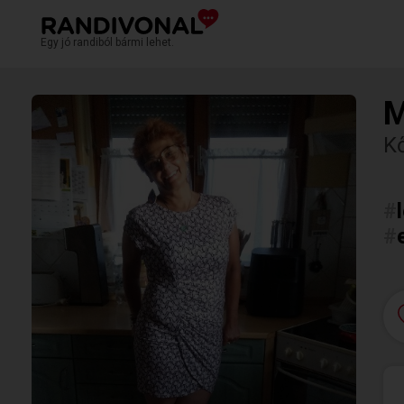
Egy jó randiból bármi lehet.
M
K
#
#