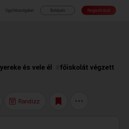
Ügyfélszolgálat
Belépés
Regisztráció
yereke és vele él
#
főiskolát végzett
Randizz