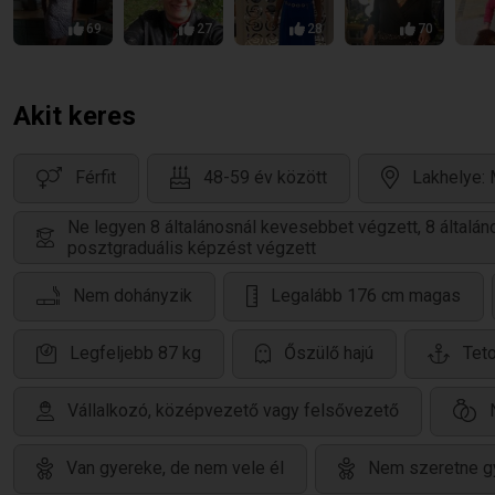
69
27
28
70
Akit keres
Férfit
48-59 év között
Lakhelye:
Ne legyen 8 általánosnál kevesebbet végzett, 8 által
posztgraduális képzést végzett
Nem dohányzik
Legalább 176 cm magas
Legfeljebb 87 kg
Őszülő hajú
Teto
Vállalkozó, középvezető vagy felsővezető
Van gyereke, de nem vele él
Nem szeretne g