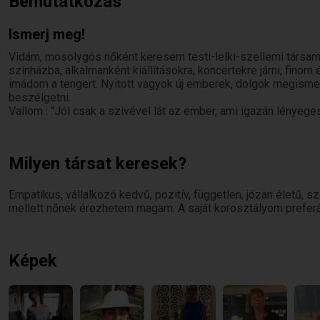
Bemutatkozás
Ismerj meg!
Vidám, mosolygós nőként keresem testi-lelki-szellemi társam
színházba, alkalmanként kiállításokra, koncertekre járni, finom 
imádom a tengert. Nyitott vagyok új emberek, dolgok megisme
beszélgetni.
Vallom : "Jól csak a szívével lát az ember, ami igazán lényege
Milyen társat keresek?
Empatikus, vállalkozó kedvű, pozitív, független, józan életű, sz
mellett nőnek érezhetem magam. A saját korosztályom prefer
Képek