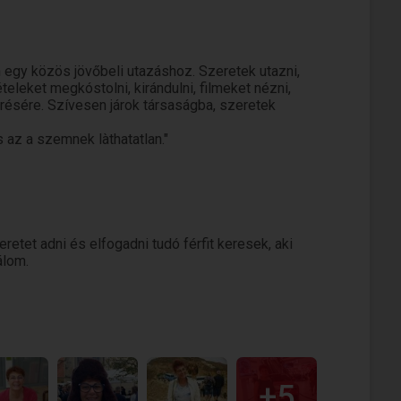
 egy közös jövőbeli utazáshoz. Szeretek utazni,
ételeket megkóstolni, kirándulni, filmeket nézni,
résére. Szívesen járok társaságba, szeretek
s az a szemnek làthatatlan."
eretet adni és elfogadni tudó férfit keresek, aki
álom.
+5