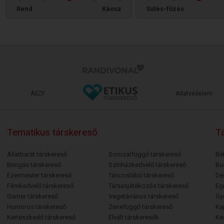
Rend
Káosz
Sütés-főzés
ÁSZF
Adatvédelem
Tematikus társkereső
Tá
Állatbarát társkereső
Sorozatfüggő társkereső
Bé
Bringás társkereső
Színházkedvelő társkereső
Bu
Ezermester társkereső
Táncoslábú társkereső
De
Filmkedvelő társkereső
Társasjátékozós társkereső
Egr
Gamer társkereső
Vegetáriánus társkereső
Gy
Humoros társkereső
Zenefüggő társkereső
Ka
Kertészkedő társkereső
Elvált társkeresők
Ke