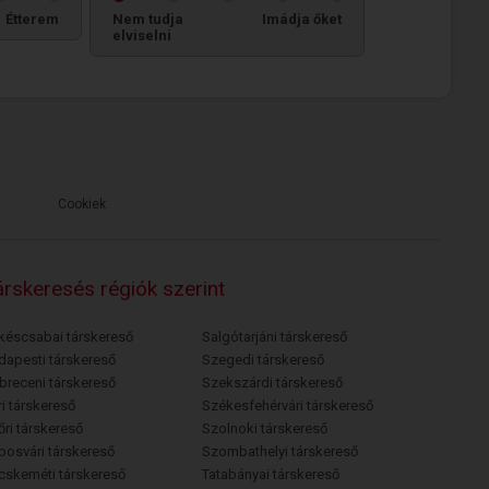
Étterem
Nem tudja
Imádja őket
elviselni
Cookiek
rskeresés régiók szerint
késcsabai társkereső
Salgótarjáni társkereső
dapesti társkereső
Szegedi társkereső
breceni társkereső
Szekszárdi társkereső
i társkereső
Székesfehérvári társkereső
őri társkereső
Szolnoki társkereső
posvári társkereső
Szombathelyi társkereső
cskeméti társkereső
Tatabányai társkereső