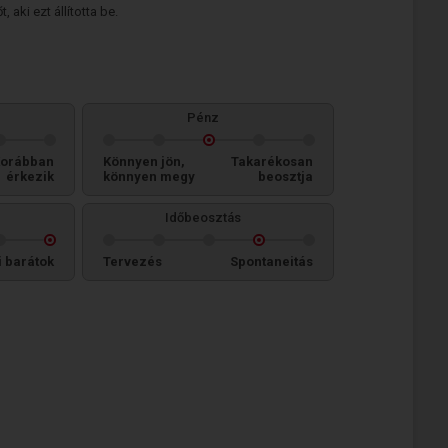
 aki ezt állította be.
Pénz
orábban
Könnyen jön,
Takarékosan
érkezik
könnyen megy
beosztja
Időbeosztás
i barátok
Tervezés
Spontaneitás