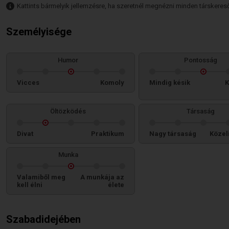
Kattints bármelyik jellemzésre, ha szeretnél megnézni minden társkeresőt,
Személyisége
Humor
Pontosság
Vicces
Komoly
Mindig késik
K
Öltözködés
Társaság
Divat
Praktikum
Nagy társaság
Közel
Munka
Valamiből meg
A munkája az
kell élni
élete
Szabadidejében