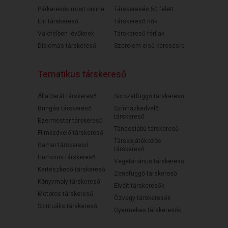
Párkeresők most online
Társkeresés 50 felett
Elit társkereső
Társkereső nők
Válófélben lévőknek
Társkereső férfiak
Diplomás társkereső
Szerelem első keresésre
Tematikus társkereső
Állatbarát társkereső
Sorozatfüggő társkereső
Bringás társkereső
Színházkedvelő
társkereső
Ezermester társkereső
Táncoslábú társkereső
Filmkedvelő társkereső
Társasjátékozós
Gamer társkereső
társkereső
Humoros társkereső
Vegetáriánus társkereső
Kertészkedő társkereső
Zenefüggő társkereső
Könyvmoly társkereső
Elvált társkeresők
Motoros társkereső
Özvegy társkeresők
Spirituális társkereső
Gyermekes társkeresők