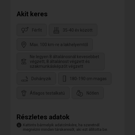
Akit keres
Férfit
35-40 év között
Max. 100 km-re a lakhelyemtől
Ne legyen 8 általánosnál kevesebbet
végzett, 8 általánost végzett és
szakmunkásképzőt végzett
Dohányzik
180-190 cm magas
Átlagos testalkatú
Nőtlen
Részletes adatok
Kattints bármelyik adatcímkére, ha szeretnél
megnézni minden társkeresőt, aki ezt állította be.