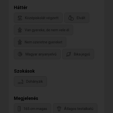
Háttér
Középiskolát végzett
Elvált
Van gyereke, de nem vele él
Nem szeretne gyereket
Magyar anyanyelvű
Bika jegyű
Szokások
Dohányzik
Megjelenés
165 cm magas
Átlagos testalkatú