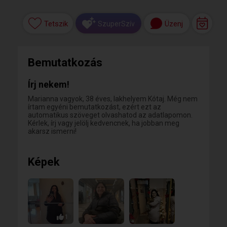
Tetszik
Üzenj
SzuperSzív
Bemutatkozás
Írj nekem!
Marianna vagyok, 38 éves, lakhelyem Kótaj. Még nem
írtam egyéni bemutatkozást, ezért ezt az
automatikus szöveget olvashatod az adatlapomon.
Kérlek, írj vagy jelölj kedvencnek, ha jobban meg
akarsz ismerni!
Képek
1