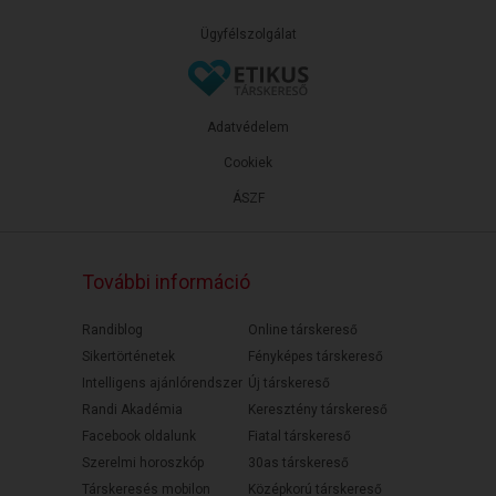
Ügyfélszolgálat
Adatvédelem
Cookiek
ÁSZF
További információ
Randiblog
Online társkereső
Sikertörténetek
Fényképes társkereső
Intelligens ajánlórendszer
Új társkereső
Randi Akadémia
Keresztény társkereső
Facebook oldalunk
Fiatal társkereső
Szerelmi horoszkóp
30as társkereső
Társkeresés mobilon
Középkorú társkereső