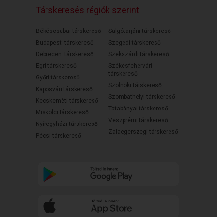
Társkeresés régiók szerint
Békéscsabai társkereső
Salgótarjáni társkereső
Budapesti társkereső
Szegedi társkereső
Debreceni társkereső
Szekszárdi társkereső
Egri társkereső
Székesfehérvári
társkereső
Győri társkereső
Szolnoki társkereső
Kaposvári társkereső
Szombathelyi társkereső
Kecskeméti társkereső
Tatabányai társkereső
Miskolci társkereső
Veszprémi társkereső
Nyíregyházi társkereső
Zalaegerszegi társkereső
Pécsi társkereső