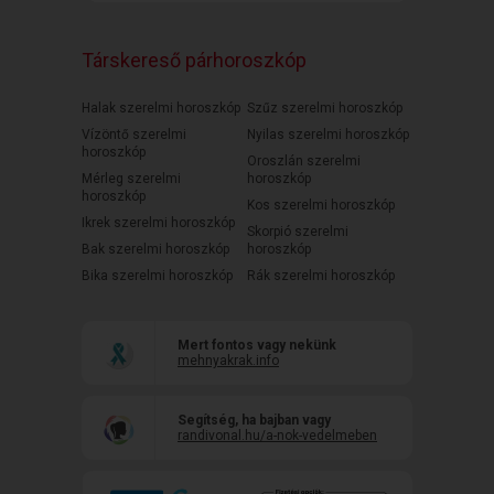
Társkereső párhoroszkóp
Halak szerelmi horoszkóp
Szűz szerelmi horoszkóp
Vízöntő szerelmi
Nyilas szerelmi horoszkóp
horoszkóp
Oroszlán szerelmi
Mérleg szerelmi
horoszkóp
horoszkóp
Kos szerelmi horoszkóp
Ikrek szerelmi horoszkóp
Skorpió szerelmi
Bak szerelmi horoszkóp
horoszkóp
Bika szerelmi horoszkóp
Rák szerelmi horoszkóp
Mert fontos vagy nekünk
mehnyakrak.info
Segítség, ha bajban vagy
randivonal.hu/a-nok-vedelmeben