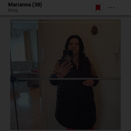
Marianna (38)
Belépés
Kótaj
Egy jó randiból bármi lehet.