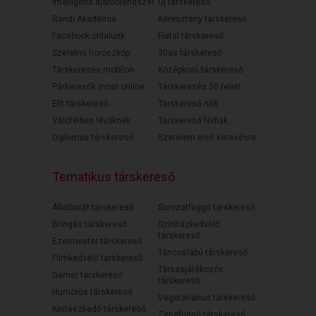
Intelligens ajánlórendszer
Új társkereső
Randi Akadémia
Keresztény társkereső
Facebook oldalunk
Fiatal társkereső
Szerelmi horoszkóp
30as társkereső
Társkeresés mobilon
Középkorú társkereső
Párkeresők most online
Társkeresés 50 felett
Elit társkereső
Társkereső nők
Válófélben lévőknek
Társkereső férfiak
Diplomás társkereső
Szerelem első keresésre
Tematikus társkereső
Állatbarát társkereső
Sorozatfüggő társkereső
Bringás társkereső
Színházkedvelő
társkereső
Ezermester társkereső
Táncoslábú társkereső
Filmkedvelő társkereső
Társasjátékozós
Gamer társkereső
társkereső
Humoros társkereső
Vegetáriánus társkereső
Kertészkedő társkereső
Zenefüggő társkereső