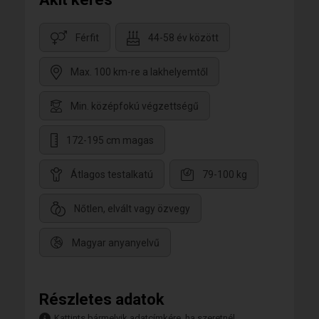
Férfit
44-58 év között
Max. 100 km-re a lakhelyemtől
Min. középfokú végzettségű
172-195 cm magas
Átlagos testalkatú
79-100 kg
Nőtlen, elvált vagy özvegy
Magyar anyanyelvű
Részletes adatok
Kattints bármelyik adatcímkére, ha szeretnél