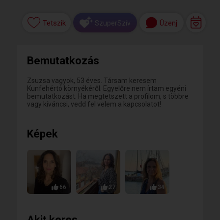
Tetszik
Üzenj
SzuperSzív
Bemutatkozás
Zsuzsa vagyok, 53 éves. Társam keresem
Kunfehértó környékéről. Egyelőre nem írtam egyéni
bemutatkozást. Ha megtetszett a profilom, s többre
vagy kíváncsi, vedd fel velem a kapcsolatot!
Képek
66
27
34
Akit keres