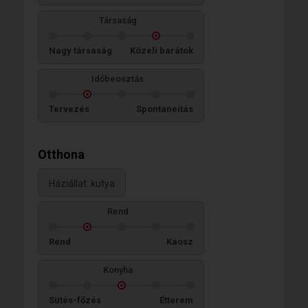
Társaság
Nagy társaság
Közeli barátok
Időbeosztás
Tervezés
Spontaneitás
Otthona
Háziállat: kutya
Rend
Rend
Káosz
Konyha
Sütés-főzés
Étterem