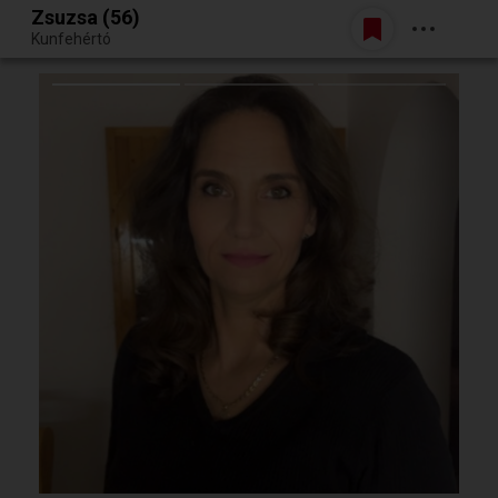
Zsuzsa (56)
Belépés
Kunfehértó
Egy jó randiból bármi lehet.