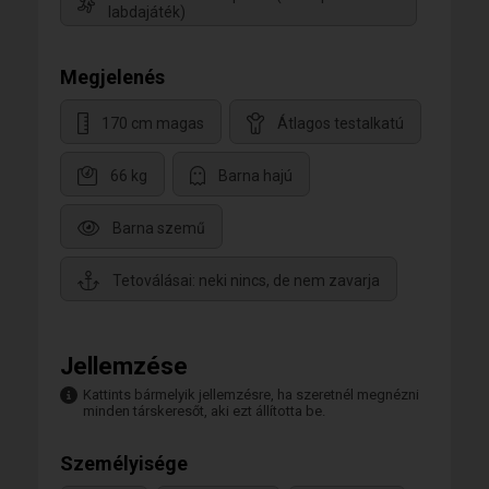
labdajáték)
Megjelenés
170 cm magas
Átlagos testalkatú
66 kg
Barna hajú
Barna szemű
Tetoválásai: neki nincs, de nem zavarja
Jellemzése
Kattints bármelyik jellemzésre, ha szeretnél megnézni
minden társkeresőt, aki ezt állította be.
Személyisége