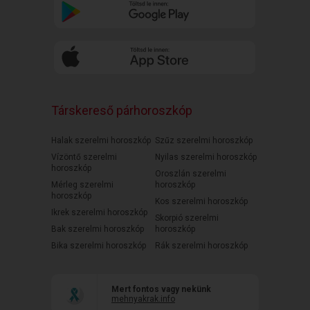
Társkereső párhoroszkóp
Halak szerelmi horoszkóp
Szűz szerelmi horoszkóp
Vízöntő szerelmi
Nyilas szerelmi horoszkóp
horoszkóp
Oroszlán szerelmi
Mérleg szerelmi
horoszkóp
horoszkóp
Kos szerelmi horoszkóp
Ikrek szerelmi horoszkóp
Skorpió szerelmi
Bak szerelmi horoszkóp
horoszkóp
Bika szerelmi horoszkóp
Rák szerelmi horoszkóp
Mert fontos vagy nekünk
mehnyakrak.info