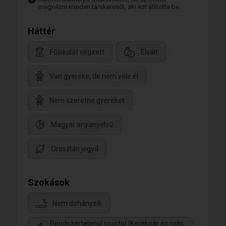
megnézni minden társkeresőt, aki ezt állította be.
Háttér
Főiskolát végzett
Elvált
Van gyereke, de nem vele él
Nem szeretne gyereket
Magyar anyanyelvű
Oroszlán jegyű
Szokások
Nem dohányzik
Rendszertelenül sportol (Kerékpár és más