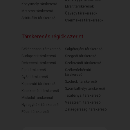
Könyvmoly társkereső
Elvált társkeresők
Motoros társkereső
Özvegy társkeresők
Spirituális társkereső
Gyermekes társkeresők
Társkeresés régiók szerint
Békéscsabai társkereső
Salgótarjáni társkereső
Budapesti társkereső
Szegedi társkereső
Debreceni társkereső
Szekszárdi társkereső
Egri társkereső
Székesfehérvári
társkereső
Győri társkereső
Szolnoki társkereső
Kaposvári társkereső
Szombathelyi társkereső
Kecskeméti társkereső
Tatabányai társkereső
Miskolci társkereső
Veszprémi társkereső
Nyíregyházi társkereső
Zalaegerszegi társkereső
Pécsi társkereső