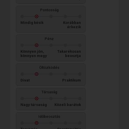
Pontosság
Mindig késik
Korábban
érkezik
Pénz
Könnyen jön,
Takarékosan
könnyen megy
beosztja
Öltözködés
Divat
Praktikum
Társaság
Nagy társaság
Közeli barátok
Időbeosztás