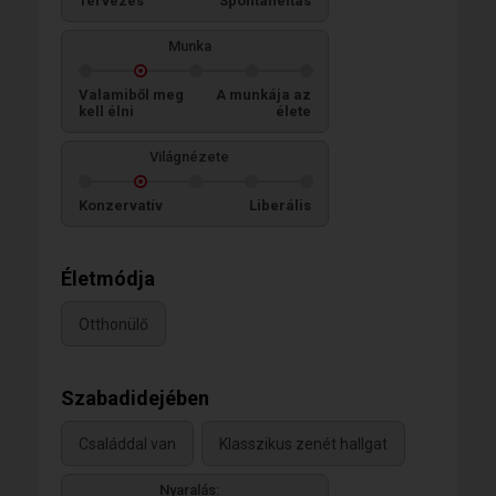
Tervezés
Spontaneitás
Munka
Valamiből meg
A munkája az
kell élni
élete
Világnézete
Konzervatív
Liberális
Életmódja
Otthonülő
Szabadidejében
Családdal van
Klasszikus zenét hallgat
Nyaralás: