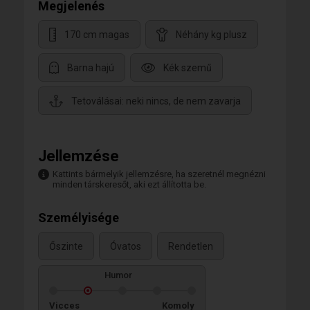
Megjelenés
170 cm magas
Néhány kg plusz
Barna hajú
Kék szemű
Tetoválásai: neki nincs, de nem zavarja
Jellemzése
Kattints bármelyik jellemzésre, ha szeretnél megnézni
minden társkeresőt, aki ezt állította be.
Személyisége
Őszinte
Óvatos
Rendetlen
Humor
Vicces
Komoly