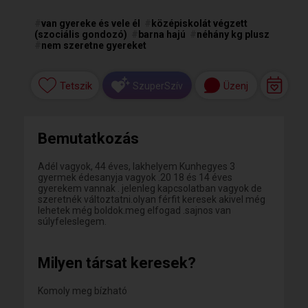
#
van gyereke és vele él
#
középiskolát végzett
(szociális gondozó)
#
barna hajú
#
néhány kg plusz
#
nem szeretne gyereket
Tetszik
Üzenj
SzuperSzív
Bemutatkozás
Adél vagyok, 44 éves, lakhelyem Kunhegyes 3
gyermek édesanyja vagyok .20 18 és 14 éves
gyerekem vannak . jelenleg kapcsolatban vagyok de
szeretnék változtatni.olyan férfit keresek akivel még
lehetek még boldok.meg elfogad .sajnos van
súlyfeleslegem.
Milyen társat keresek?
Komoly meg bízható