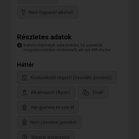
Nem fogyaszt alkoholt
Részletes adatok
Kattints bármelyik adatcímkére, ha szeretnél
megnézni minden társkeresőt, aki ezt állította be.
Háttér
Középiskolát végzett (Szociális gondozó)
Alkalmazott (Ápoló)
Elvált
Van gyereke és vele él
Nem szeretne gyereket
Magyar anyanyelvű