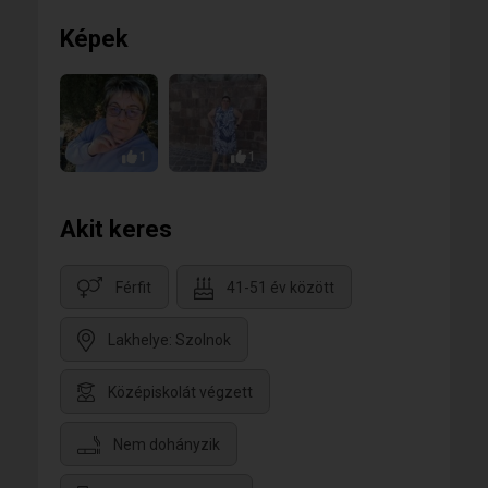
Képek
1
1
Akit keres
Férfit
41-51 év között
Lakhelye: Szolnok
Középiskolát végzett
Nem dohányzik