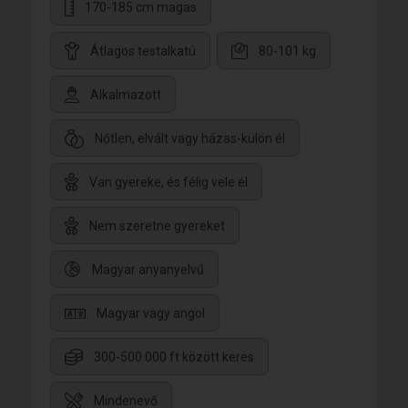
170-185 cm magas
Átlagos testalkatú
80-101 kg
Alkalmazott
Nőtlen, elvált vagy házas-külön él
Van gyereke, és félig vele él
Nem szeretne gyereket
Magyar anyanyelvű
Magyar vagy angol
300-500.000 ft között keres
Mindenevő