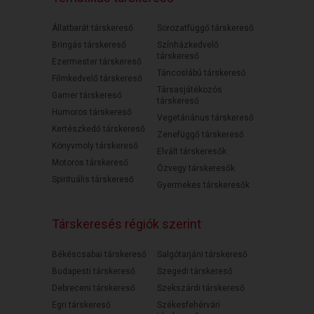
Állatbarát társkereső
Sorozatfüggő társkereső
Bringás társkereső
Színházkedvelő
társkereső
Ezermester társkereső
Táncoslábú társkereső
Filmkedvelő társkereső
Társasjátékozós
Gamer társkereső
társkereső
Humoros társkereső
Vegetáriánus társkereső
Kertészkedő társkereső
Zenefüggő társkereső
Könyvmoly társkereső
Elvált társkeresők
Motoros társkereső
Özvegy társkeresők
Spirituális társkereső
Gyermekes társkeresők
Társkeresés régiók szerint
Békéscsabai társkereső
Salgótarjáni társkereső
Budapesti társkereső
Szegedi társkereső
Debreceni társkereső
Szekszárdi társkereső
Egri társkereső
Székesfehérvári