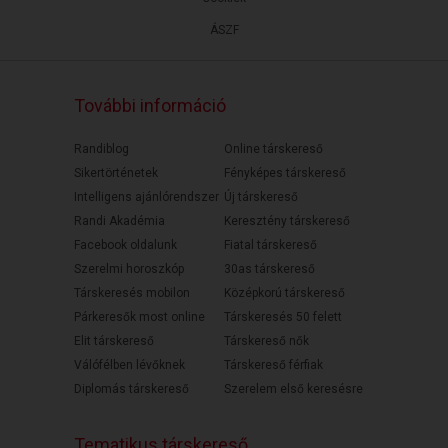
ÁSZF
További információ
Randiblog
Online társkereső
Sikertörténetek
Fényképes társkereső
Intelligens ajánlórendszer
Új társkereső
Randi Akadémia
Keresztény társkereső
Facebook oldalunk
Fiatal társkereső
Szerelmi horoszkóp
30as társkereső
Társkeresés mobilon
Középkorú társkereső
Párkeresők most online
Társkeresés 50 felett
Elit társkereső
Társkereső nők
Válófélben lévőknek
Társkereső férfiak
Diplomás társkereső
Szerelem első keresésre
Tematikus társkereső