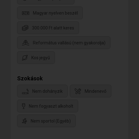
Magyar nyelven beszél
300.000 Ft alatt keres
Református vallású (nem gyakorolja)
Kos jegyű
Szokások
Nem dohányzik
Mindenevő
Nem fogyaszt alkoholt
Nem sportol (Egyéb)