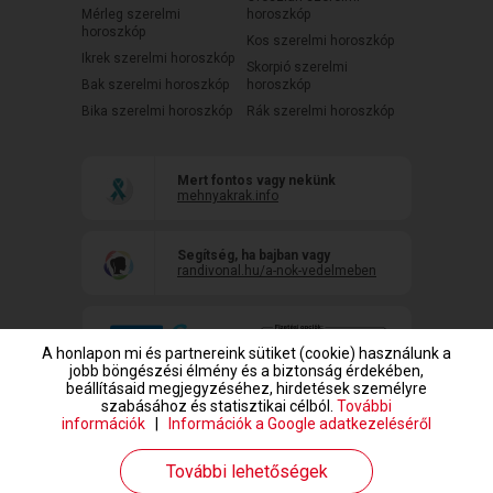
Mérleg szerelmi
horoszkóp
horoszkóp
Kos szerelmi horoszkóp
Ikrek szerelmi horoszkóp
Skorpió szerelmi
Bak szerelmi horoszkóp
horoszkóp
Bika szerelmi horoszkóp
Rák szerelmi horoszkóp
Mert fontos vagy nekünk
mehnyakrak.info
Segítség, ha bajban vagy
randivonal.hu/a-nok-vedelmeben
A honlapon mi és partnereink sütiket (cookie) használunk a
jobb böngészési élmény és a biztonság érdekében,
beállításaid megjegyzéséhez, hirdetések személyre
szabásához és statisztikai célból.
További
információk
|
Információk a Google adatkezeléséről
www.randivonal.hu © Copyright 1999-2026 Dating Central Europe Zrt.
További lehetőségek