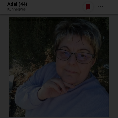
Adél (44)
Belépés
Kunhegyes
Egy jó randiból bármi lehet.