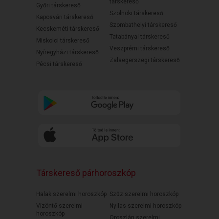
társkereső
Győri társkereső
Szolnoki társkereső
Kaposvári társkereső
Szombathelyi társkereső
Kecskeméti társkereső
Tatabányai társkereső
Miskolci társkereső
Veszprémi társkereső
Nyíregyházi társkereső
Zalaegerszegi társkereső
Pécsi társkereső
Társkereső párhoroszkóp
Halak szerelmi horoszkóp
Szűz szerelmi horoszkóp
Vízöntő szerelmi
Nyilas szerelmi horoszkóp
horoszkóp
Oroszlán szerelmi