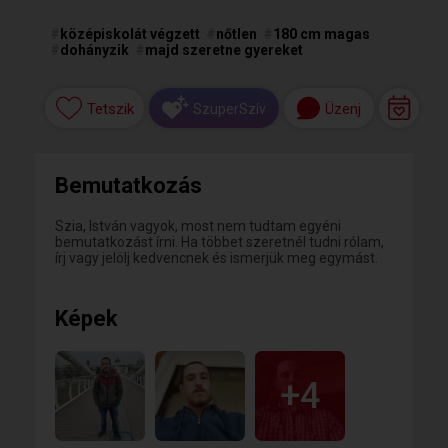
#
középiskolát végzett
#
nőtlen
#
180 cm magas
#
dohányzik
#
majd szeretne gyereket
Tetszik
Üzenj
SzuperSzív
Bemutatkozás
Szia, István vagyok, most nem tudtam egyéni
bemutatkozást írni. Ha többet szeretnél tudni rólam,
írj vagy jelölj kedvencnek és ismerjük meg egymást.
Képek
+4