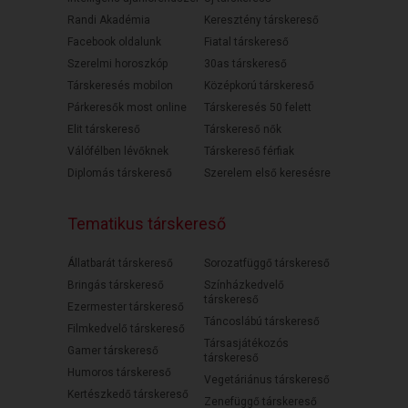
Randi Akadémia
Keresztény társkereső
Facebook oldalunk
Fiatal társkereső
Szerelmi horoszkóp
30as társkereső
Társkeresés mobilon
Középkorú társkereső
Párkeresők most online
Társkeresés 50 felett
Elit társkereső
Társkereső nők
Válófélben lévőknek
Társkereső férfiak
Diplomás társkereső
Szerelem első keresésre
Tematikus társkereső
Állatbarát társkereső
Sorozatfüggő társkereső
Bringás társkereső
Színházkedvelő
társkereső
Ezermester társkereső
Táncoslábú társkereső
Filmkedvelő társkereső
Társasjátékozós
Gamer társkereső
társkereső
Humoros társkereső
Vegetáriánus társkereső
Kertészkedő társkereső
Zenefüggő társkereső