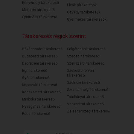
Könyvmoly társkereső
Elvált társkeresők
Motoros társkereső
Özvegy társkeresők
Spirituális társkereső
Gyermekes társkeresők
Társkeresés régiók szerint
Békéscsabai társkereső
Salgótarjáni társkereső
Budapesti társkereső
Szegedi társkereső
Debreceni társkereső
Szekszárdi társkereső
Egri társkereső
Székesfehérvári
társkereső
Győri társkereső
Szolnoki társkereső
Kaposvári társkereső
Szombathelyi társkereső
Kecskeméti társkereső
Tatabányai társkereső
Miskolci társkereső
Veszprémi társkereső
Nyíregyházi társkereső
Zalaegerszegi társkereső
Pécsi társkereső