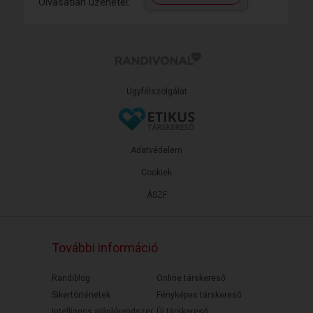
Olvasatlan üzenetei:
Ügyfélszolgálat
Adatvédelem
Cookiek
ÁSZF
További információ
Randiblog
Online társkereső
Sikertörténetek
Fényképes társkereső
Intelligens ajánlórendszer
Új társkereső