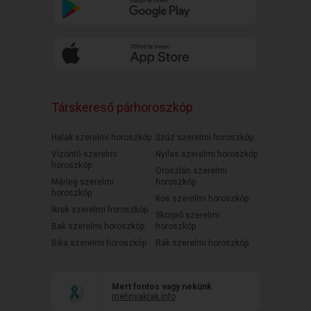
Társkereső párhoroszkóp
Halak szerelmi horoszkóp
Szűz szerelmi horoszkóp
Vízöntő szerelmi
Nyilas szerelmi horoszkóp
horoszkóp
Oroszlán szerelmi
Mérleg szerelmi
horoszkóp
horoszkóp
Kos szerelmi horoszkóp
Ikrek szerelmi horoszkóp
Skorpió szerelmi
Bak szerelmi horoszkóp
horoszkóp
Bika szerelmi horoszkóp
Rák szerelmi horoszkóp
Mert fontos vagy nekünk
mehnyakrak.info