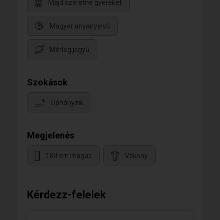
Majd szeretne gyereket
Magyar anyanyelvű
Mérleg jegyű
Szokások
Dohányzik
Megjelenés
180 cm magas
Vékony
Kérdezz-felelek