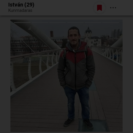
István (29)
Belépés
Kunmadaras
Egy jó randiból bármi lehet.