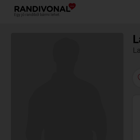
Egy jó randiból bármi lehet.
L
L