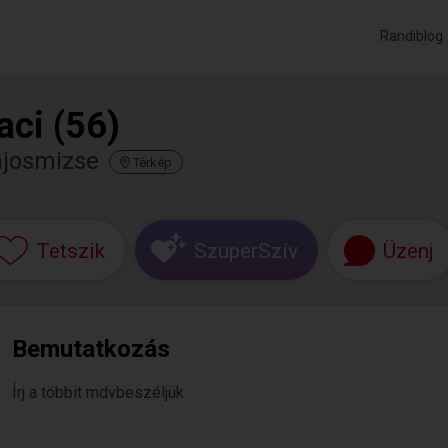
Randiblog
aci (56)
ajosmizse
Térkép
Tetszik
SzuperSzív
Üzenj
Bemutatkozás
Írj a többit mdvbeszéljük