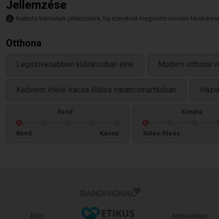
Jellemzése
Kattints bármelyik jellemzésre, ha szeretnél megnézni minden társkeresőt,
Otthona
Legszívesebben külvárosban élne
Modern otthona v
Kedvenc étele: kacsa illatos narancsmártásban
Háziá
Rend
Konyha
Rend
Káosz
Sütés-főzés
ÁSZF
Adatvédelem