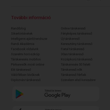
További információ
Randiblog
Online társkereső
Sikertörténetek
Fényképes társkereső
Intelligens ajánlórendszer
Új társkereső
Randi Akadémia
Keresztény társkereső
Facebook oldalunk
Fiatal társkereső
Szerelmi horoszkóp
30as társkereső
Társkeresés mobilon
Középkorú társkereső
Párkeresők most online
Társkeresés 50 felett
Elit társkereső
Társkereső nők
Válófélben lévőknek
Társkereső férfiak
Diplomás társkereső
Szerelem első keresésre