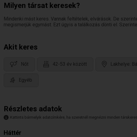
Milyen társat keresek?
Mindenki mást keres. Vannak feltételek, elvárások. De szerin
megismerjük egymást. Ezt úgyis a találkozás dönti el. Szerinte
Akit keres
Nőt
42-53 év között
Lakhelye: B
Egyéb
Részletes adatok
Kattints bármelyik adatcímkére, ha szeretnél megnézni minden társkeresőt,
Háttér