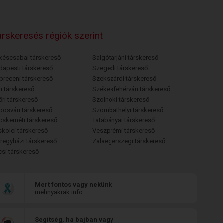
rskeresés régiók szerint
késcsabai társkereső
Salgótarjáni társkereső
dapesti társkereső
Szegedi társkereső
breceni társkereső
Szekszárdi társkereső
i társkereső
Székesfehérvári társkereső
őri társkereső
Szolnoki társkereső
posvári társkereső
Szombathelyi társkereső
cskeméti társkereső
Tatabányai társkereső
skolci társkereső
Veszprémi társkereső
íregyházi társkereső
Zalaegerszegi társkereső
csi társkereső
Mert fontos vagy nekünk
mehnyakrak.info
Segítség, ha bajban vagy