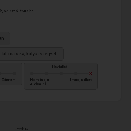
 aki ezt állította be.
an
llat: macska, kutya és egyéb
Háziállat
Étterem
Nem tudja
Imádja őket
elviselni
Cookiek