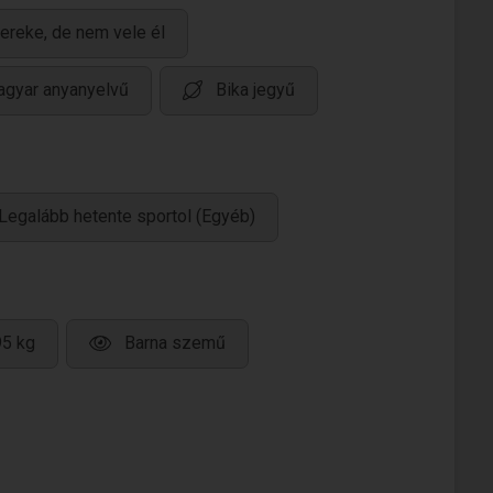
ereke, de nem vele él
gyar anyanyelvű
Bika jegyű
Legalább hetente sportol (Egyéb)
95 kg
Barna szemű