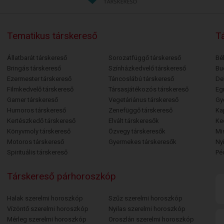
Tematikus társkereső
Tá
Állatbarát társkereső
Sorozatfüggő társkereső
Bé
Bringás társkereső
Színházkedvelő társkereső
Bu
Ezermester társkereső
Táncoslábú társkereső
De
Filmkedvelő társkereső
Társasjátékozós társkereső
Egr
Gamer társkereső
Vegetáriánus társkereső
Gy
Humoros társkereső
Zenefüggő társkereső
Ka
Kertészkedő társkereső
Elvált társkeresők
Ke
Könyvmoly társkereső
Özvegy társkeresők
Mi
Motoros társkereső
Gyermekes társkeresők
Ny
Spirituális társkereső
Pé
Társkereső párhoroszkóp
Halak szerelmi horoszkóp
Szűz szerelmi horoszkóp
Vízöntő szerelmi horoszkóp
Nyilas szerelmi horoszkóp
Mérleg szerelmi horoszkóp
Oroszlán szerelmi horoszkóp