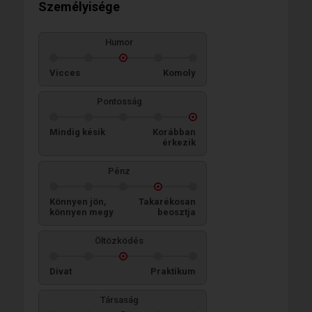
Személyisége
Humor
Vicces
Komoly
Pontosság
Mindig késik
Korábban
érkezik
Pénz
Könnyen jön,
Takarékosan
könnyen megy
beosztja
Öltözködés
Divat
Praktikum
Társaság