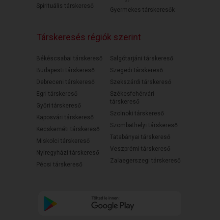
Spirituális társkereső
Gyermekes társkeresők
Társkeresés régiók szerint
Békéscsabai társkereső
Salgótarjáni társkereső
Budapesti társkereső
Szegedi társkereső
Debreceni társkereső
Szekszárdi társkereső
Egri társkereső
Székesfehérvári
társkereső
Győri társkereső
Szolnoki társkereső
Kaposvári társkereső
Szombathelyi társkereső
Kecskeméti társkereső
Tatabányai társkereső
Miskolci társkereső
Veszprémi társkereső
Nyíregyházi társkereső
Zalaegerszegi társkereső
Pécsi társkereső