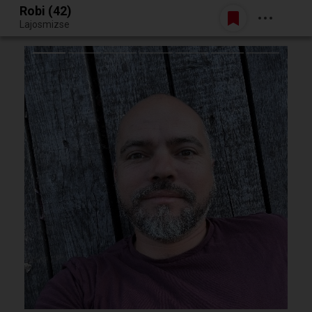
Robi (42)
Belépés
Lajosmizse
Egy jó randiból bármi lehet.