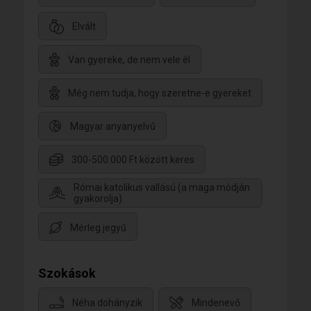
Elvált
Van gyereke, de nem vele él
Még nem tudja, hogy szeretne-e gyereket
Magyar anyanyelvű
300-500.000 Ft között keres
Római katolikus vallású (a maga módján
gyakorolja)
Mérleg jegyű
Szokások
Néha dohányzik
Mindenevő