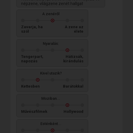
népzene, világzene zenét hallgat
A zenéről
Zavarja, ha
A zene az
szól
élete
Nyaralás:
Tengerpart,
Hátizsák,
napozás
kirándulás
Kivel utazik?
Kettesben
Barátokkal
Moziban...
Művészfilmek
Hollywood
Esténként...