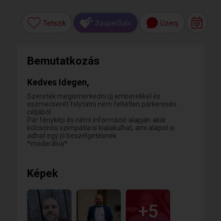
Tetszik
Üzenj
SzuperSzív
Bemutatkozás
Kedves Idegen,
Szeretek megismerkedni új emberekkel és
eszmecserét folytatni nem feltétlen párkeresés
céljából.
Pár fénykép és némi információ alapján akár
kölcsönös szimpátia is kialakulhat, ami alapot is
adhat egy jó beszélgetésnek.
*moderálva*
Képek
+5