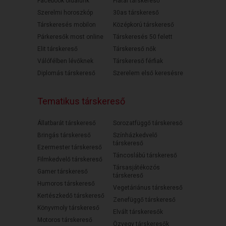
Facebook oldalunk
Fiatal társkereső
Szerelmi horoszkóp
30as társkereső
Társkeresés mobilon
Középkorú társkereső
Párkeresők most online
Társkeresés 50 felett
Elit társkereső
Társkereső nők
Válófélben lévőknek
Társkereső férfiak
Diplomás társkereső
Szerelem első keresésre
Tematikus társkereső
Állatbarát társkereső
Sorozatfüggő társkereső
Bringás társkereső
Színházkedvelő
társkereső
Ezermester társkereső
Táncoslábú társkereső
Filmkedvelő társkereső
Társasjátékozós
Gamer társkereső
társkereső
Humoros társkereső
Vegetáriánus társkereső
Kertészkedő társkereső
Zenefüggő társkereső
Könyvmoly társkereső
Elvált társkeresők
Motoros társkereső
Özvegy társkeresők