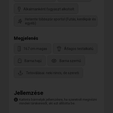
Alkalmanként fogyaszt alkoholt
Hetente többször sportol (Futás, kerékpár és
egyéb)
Megjelenés
167 cm magas
Átlagos testalkatú
Barna hajú
Barna szemű
Tetoválásai: neki nincs, de szereti
Jellemzése
Kattints bármelyik jellemzésre, ha szeretnél megnézni
minden társkeresőt, aki ezt állította be.