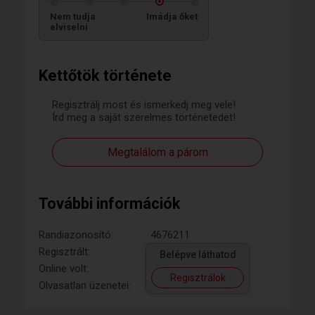
Nem tudja
Imádja őket
elviselni
Kettőtök története
Regisztrálj most és ismerkedj meg vele!
Írd meg a saját szerelmes történetedet!
Megtalálom a párom
További információk
Randiazonosító:
4676211
Regisztrált:
Belépve láthatod
Online volt:
Regisztrálok
Olvasatlan üzenetei: