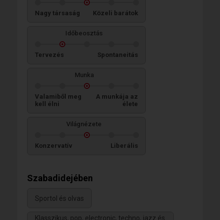
Nagy társaság
Közeli barátok
Időbeosztás
Tervezés
Spontaneitás
Munka
Valamiből meg
A munkája az
kell élni
élete
Világnézete
Konzervatív
Liberális
Szabadidejében
Sportol és olvas
Klasszikus, pop, electronic, techno, jazz és