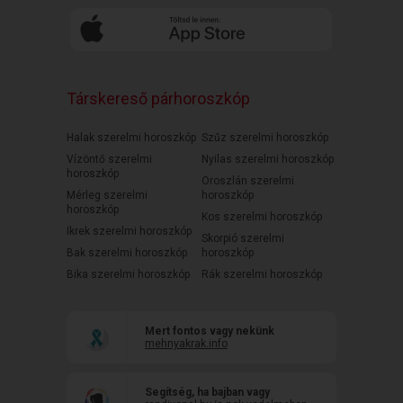
Társkereső párhoroszkóp
Halak szerelmi horoszkóp
Szűz szerelmi horoszkóp
Vízöntő szerelmi
Nyilas szerelmi horoszkóp
horoszkóp
Oroszlán szerelmi
Mérleg szerelmi
horoszkóp
horoszkóp
Kos szerelmi horoszkóp
Ikrek szerelmi horoszkóp
Skorpió szerelmi
Bak szerelmi horoszkóp
horoszkóp
Bika szerelmi horoszkóp
Rák szerelmi horoszkóp
Mert fontos vagy nekünk
mehnyakrak.info
Segítség, ha bajban vagy