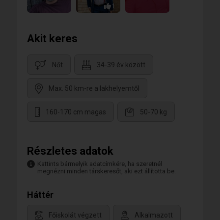
1
Akit keres
Nőt
34-39 év között
Max. 50 km-re a lakhelyemtől
160-170 cm magas
50-70 kg
Részletes adatok
Kattints bármelyik adatcímkére, ha szeretnél
megnézni minden társkeresőt, aki ezt állította be.
Háttér
Főiskolát végzett
Alkalmazott