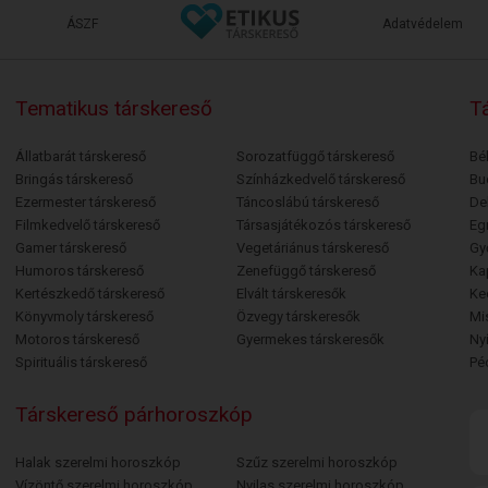
ÁSZF
Adatvédelem
Tematikus társkereső
Tá
Állatbarát társkereső
Sorozatfüggő társkereső
Bé
Bringás társkereső
Színházkedvelő társkereső
Bu
Ezermester társkereső
Táncoslábú társkereső
De
Filmkedvelő társkereső
Társasjátékozós társkereső
Egr
Gamer társkereső
Vegetáriánus társkereső
Gy
Humoros társkereső
Zenefüggő társkereső
Ka
Kertészkedő társkereső
Elvált társkeresők
Ke
Könyvmoly társkereső
Özvegy társkeresők
Mi
Motoros társkereső
Gyermekes társkeresők
Ny
Spirituális társkereső
Pé
Társkereső párhoroszkóp
Halak szerelmi horoszkóp
Szűz szerelmi horoszkóp
Vízöntő szerelmi horoszkóp
Nyilas szerelmi horoszkóp