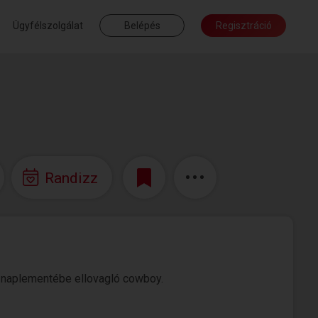
Ügyfélszolgálat
Belépés
Regisztráció
Randizz
 naplementébe ellovagló cowboy.