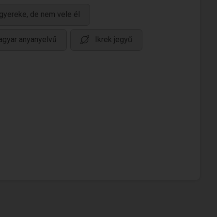
gyereke, de nem vele él
gyar anyanyelvű
Ikrek jegyű