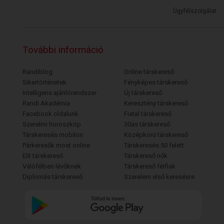
Ügyfélszolgálat
További információ
Randiblog
Online társkereső
Sikertörténetek
Fényképes társkereső
Intelligens ajánlórendszer
Új társkereső
Randi Akadémia
Keresztény társkereső
Facebook oldalunk
Fiatal társkereső
Szerelmi horoszkóp
30as társkereső
Társkeresés mobilon
Középkorú társkereső
Párkeresők most online
Társkeresés 50 felett
Elit társkereső
Társkereső nők
Válófélben lévőknek
Társkereső férfiak
Diplomás társkereső
Szerelem első keresésre