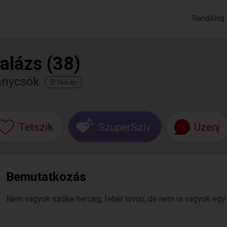
Randiblog
alázs (38)
ánycsók
Térkép
Tetszik
SzuperSzív
Üzenj
Bemutatkozás
Nem vagyok szőke herceg, fehér lovon, de nem is vagyok egy