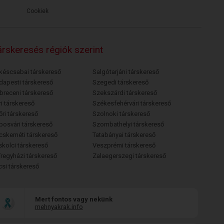
Cookiek
rskeresés régiók szerint
késcsabai társkereső
Salgótarjáni társkereső
dapesti társkereső
Szegedi társkereső
breceni társkereső
Szekszárdi társkereső
i társkereső
Székesfehérvári társkereső
őri társkereső
Szolnoki társkereső
posvári társkereső
Szombathelyi társkereső
cskeméti társkereső
Tatabányai társkereső
skolci társkereső
Veszprémi társkereső
íregyházi társkereső
Zalaegerszegi társkereső
csi társkereső
Mert fontos vagy nekünk
mehnyakrak.info