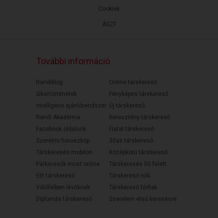
Cookiek
ÁSZF
További információ
Randiblog
Online társkereső
Sikertörténetek
Fényképes társkereső
Intelligens ajánlórendszer
Új társkereső
Randi Akadémia
Keresztény társkereső
Facebook oldalunk
Fiatal társkereső
Szerelmi horoszkóp
30as társkereső
Társkeresés mobilon
Középkorú társkereső
Párkeresők most online
Társkeresés 50 felett
Elit társkereső
Társkereső nők
Válófélben lévőknek
Társkereső férfiak
Diplomás társkereső
Szerelem első keresésre