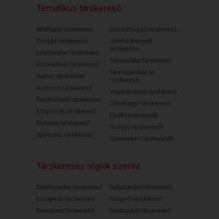
Tematikus társkereső
Állatbarát társkereső
Sorozatfüggő társkereső
Bringás társkereső
Színházkedvelő
társkereső
Ezermester társkereső
Táncoslábú társkereső
Filmkedvelő társkereső
Társasjátékozós
Gamer társkereső
társkereső
Humoros társkereső
Vegetáriánus társkereső
Kertészkedő társkereső
Zenefüggő társkereső
Könyvmoly társkereső
Elvált társkeresők
Motoros társkereső
Özvegy társkeresők
Spirituális társkereső
Gyermekes társkeresők
Társkeresés régiók szerint
Békéscsabai társkereső
Salgótarjáni társkereső
Budapesti társkereső
Szegedi társkereső
Debreceni társkereső
Szekszárdi társkereső