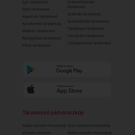
Egri társkereső
Székesfehérvári
társkereső
Győri társkereső
Szolnoki társkereső
Kaposvári társkereső
Szombathelyi társkereső
Kecskeméti társkereső
Tatabányai társkereső
Miskolci társkereső
Veszprémi társkereső
Nyíregyházi társkereső
Zalaegerszegi társkereső
Pécsi társkereső
Társkereső párhoroszkóp
Halak szerelmi horoszkóp
Szűz szerelmi horoszkóp
Vízöntő szerelmi
Nyilas szerelmi horoszkóp