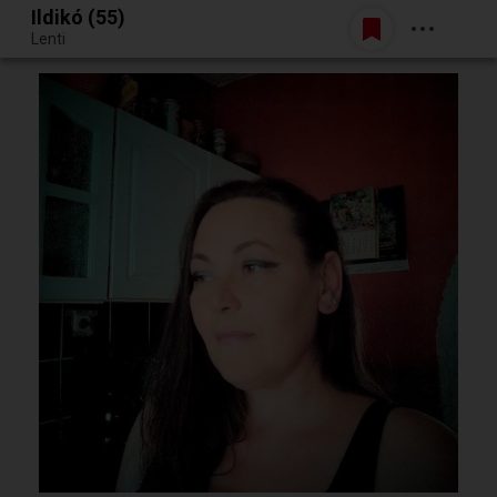
Ildikó (55)
Belépés
Lenti
Egy jó randiból bármi lehet.