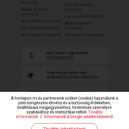
horoszkóp
Oroszlán szerelmi
Mérleg szerelmi
horoszkóp
horoszkóp
Kos szerelmi horoszkóp
Ikrek szerelmi horoszkóp
Skorpió szerelmi
Bak szerelmi horoszkóp
horoszkóp
Bika szerelmi horoszkóp
Rák szerelmi horoszkóp
Mert fontos vagy nekünk
mehnyakrak.info
Segítség, ha bajban vagy
randivonal.hu/a-nok-vedelmeben
A honlapon mi és partnereink sütiket (cookie) használunk a
jobb böngészési élmény és a biztonság érdekében,
beállításaid megjegyzéséhez, hirdetések személyre
szabásához és statisztikai célból.
További
információk
|
Információk a Google adatkezeléséről
www.randivonal.hu © Copyright 1999-2026 Dating Central Europe Zrt.