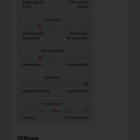
Zavarja, ha
A zene az
szól
élete
Nyaralás:
Tengerpart,
Hátizsák,
napozás
kirándulás
Kivel utazik?
Kettesben
Barátokkal
Moziban...
Művészfilmek
Hollywood
Esténként...
Otthon
Programok
Otthona