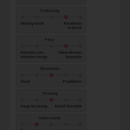
Pontosság
Mindig késik
Korábban
érkezik
Pénz
Könnyen jön,
Takarékosan
könnyen megy
beosztja
Öltözködés
Divat
Praktikum
Társaság
Nagy társaság
Közeli barátok
Időbeosztás