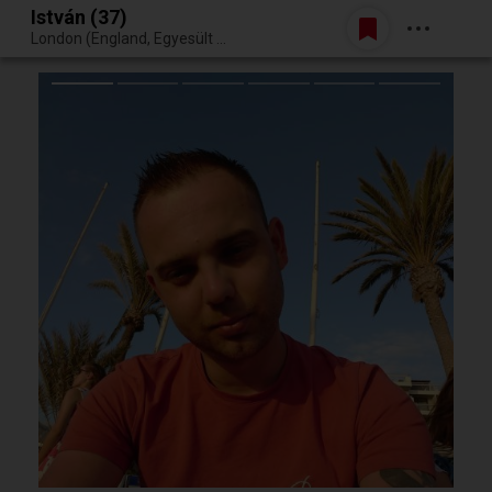
István (37)
Belépés
London (England, Egyesült Királyság)
Egy jó randiból bármi lehet.