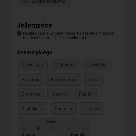
Zöldeskék szemű
Jellemzése
Kattints bármelyik jellemzésre, ha szeretnél megnézni
minden társkeresőt, aki ezt állította be.
Személyisége
Becsületes
Céltudatos
Érdeklődő
Humoros
Következetes
Laza
Optimista
Őszinte
Pozitív
Segítőkész
Spórolós
Tervező
Humor
Vicces
Komoly