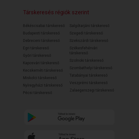
Társkeresés régiók szerint
Békéscsabai társkereső
Salgótarjáni társkereső
Budapesti társkereső
Szegedi társkereső
Debreceni társkereső
Szekszárdi társkereső
Egri társkereső
Székesfehérvári
társkereső
Győri társkereső
Szolnoki társkereső
Kaposvári társkereső
Szombathelyi társkereső
Kecskeméti társkereső
Tatabányai társkereső
Miskolci társkereső
Veszprémi társkereső
Nyíregyházi társkereső
Zalaegerszegi társkereső
Pécsi társkereső