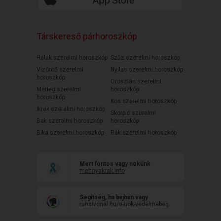
Társkereső párhoroszkóp
Halak szerelmi horoszkóp
Szűz szerelmi horoszkóp
Vízöntő szerelmi
Nyilas szerelmi horoszkóp
horoszkóp
Oroszlán szerelmi
Mérleg szerelmi
horoszkóp
horoszkóp
Kos szerelmi horoszkóp
Ikrek szerelmi horoszkóp
Skorpió szerelmi
Bak szerelmi horoszkóp
horoszkóp
Bika szerelmi horoszkóp
Rák szerelmi horoszkóp
Mert fontos vagy nekünk
mehnyakrak.info
Segítség, ha bajban vagy
randivonal.hu/a-nok-vedelmeben