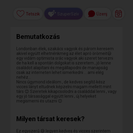
Tetszik
Üzenj
SzuperSzív
Bemutatkozás
Londonban élek, szakács vagyok és párom keresem
akivel együtt elhetnénkmeg az élet apró örömeit😃
egy vidám optimista srác vagyok aki szeret tervezni
de ha kell a spontán dolgokat is szeretem , jó lenne
családot alapítani és megállapodni de manapság
csak az interneten lehet ismerkedni ... ami elég
nehéz...
Nincs úgymond ideálom , de kedves segítő kész
vicces lányt eltudnek képzelni magam mellett mint
társ 😊 Szeretek kikapcsolodni a családdal lenni , vagy
egy jó társasággal együtt lenni , új helyeket
megismerni és utazni 😊
Milyen társat keresek?
Ez egyszerű 😅 legyen kedves és vicces szerintem