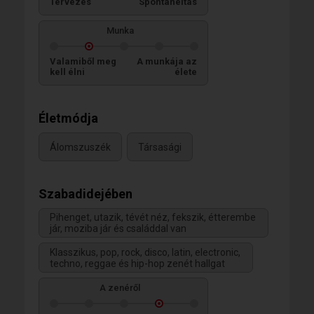
Tervezés
Spontaneitás
Munka
Valamiből meg
A munkája az
kell élni
élete
Életmódja
Álomszuszék
Társasági
Szabadidejében
Pihenget, utazik, tévét néz, fekszik, étterembe
jár, moziba jár és családdal van
Klasszikus, pop, rock, disco, latin, electronic,
techno, reggae és hip-hop zenét hallgat
A zenéről