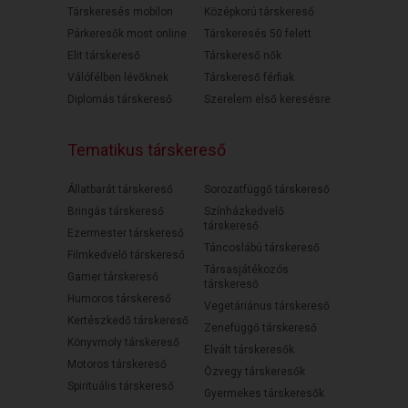
Társkeresés mobilon
Középkorú társkereső
Párkeresők most online
Társkeresés 50 felett
Elit társkereső
Társkereső nők
Válófélben lévőknek
Társkereső férfiak
Diplomás társkereső
Szerelem első keresésre
Tematikus társkereső
Állatbarát társkereső
Sorozatfüggő társkereső
Bringás társkereső
Színházkedvelő
társkereső
Ezermester társkereső
Táncoslábú társkereső
Filmkedvelő társkereső
Társasjátékozós
Gamer társkereső
társkereső
Humoros társkereső
Vegetáriánus társkereső
Kertészkedő társkereső
Zenefüggő társkereső
Könyvmoly társkereső
Elvált társkeresők
Motoros társkereső
Özvegy társkeresők
Spirituális társkereső
Gyermekes társkeresők