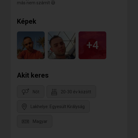
más nem számít 😅
Képek
+4
Akit keres
Nőt
20-30 év között
Lakhelye: Egyesült Királyság
Magyar