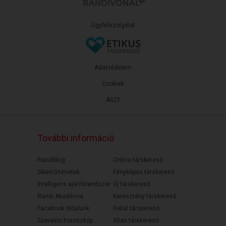
Ügyfélszolgálat
Adatvédelem
Cookiek
ÁSZF
További információ
Randiblog
Online társkereső
Sikertörténetek
Fényképes társkereső
Intelligens ajánlórendszer
Új társkereső
Randi Akadémia
Keresztény társkereső
Facebook oldalunk
Fiatal társkereső
Szerelmi horoszkóp
30as társkereső