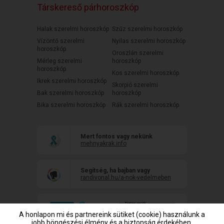
Társkereső párhoroszkóp
Halak szerelmi horoszkóp
Szűz szerelmi horoszkóp
Vízöntő szerelmi
Nyilas szerelmi horoszkóp
horoszkóp
Oroszlán szerelmi
Mérleg szerelmi
horoszkóp
horoszkóp
Kos szerelmi horoszkóp
Ikrek szerelmi horoszkóp
Skorpió szerelmi
Bak szerelmi horoszkóp
horoszkóp
Bika szerelmi horoszkóp
Rák szerelmi horoszkóp
Mert fontos vagy nekünk
mehnyakrak.info
Segítség, ha bajban vagy
randivonal.hu/a-nok-vedelmeben
A honlapon mi és partnereink sütiket (cookie) használunk a
jobb böngészési élmény és a biztonság érdekében,