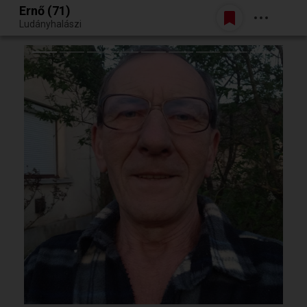
Ernő (71)
Belépés
Ludányhalászi
Egy jó randiból bármi lehet.