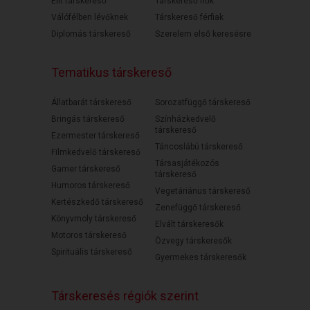
Elit társkereső
Társkereső nők
Válófélben lévőknek
Társkereső férfiak
Diplomás társkereső
Szerelem első keresésre
Tematikus társkereső
Állatbarát társkereső
Sorozatfüggő társkereső
Bringás társkereső
Színházkedvelő
társkereső
Ezermester társkereső
Táncoslábú társkereső
Filmkedvelő társkereső
Társasjátékozós
Gamer társkereső
társkereső
Humoros társkereső
Vegetáriánus társkereső
Kertészkedő társkereső
Zenefüggő társkereső
Könyvmoly társkereső
Elvált társkeresők
Motoros társkereső
Özvegy társkeresők
Spirituális társkereső
Gyermekes társkeresők
Társkeresés régiók szerint