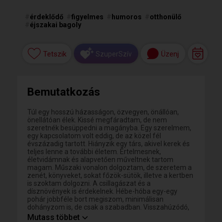
#
érdeklődő
#
figyelmes
#
humoros
#
otthonülő
#
éjszakai bagoly
Tetszik
Üzenj
SzuperSzív
Bemutatkozás
Túl egy hosszú házasságon, özvegyen, önállóan,
önellátóan élek. Kissé megfáradtam, de nem
szeretnék besüppedni a magányba. Egy szerelmem,
egy kapcsolatom volt eddig, de az közel fél
évszázadig tartott. Hiányzik egy társ, akivel kerek és
teljes lenne a további életem. Értelmesnek,
életvidámnak és alapvetően műveltnek tartom
magam. Műszaki vonalon dolgoztam, de szeretem a
zenét, könyveket, sokat főzök-sütök, illetve a kertben
is szoktam dolgozni. A csillagászat és a
dísznövények is érdekelnek. Hébe-hóba egy-egy
pohár jobbféle bort megiszom, minimálisan
dohányzom is, de csak a szabadban. Visszahúzódó,
őszinte és nyílt vagyok, nem nyomulok, nem szeretek
Mutass többet