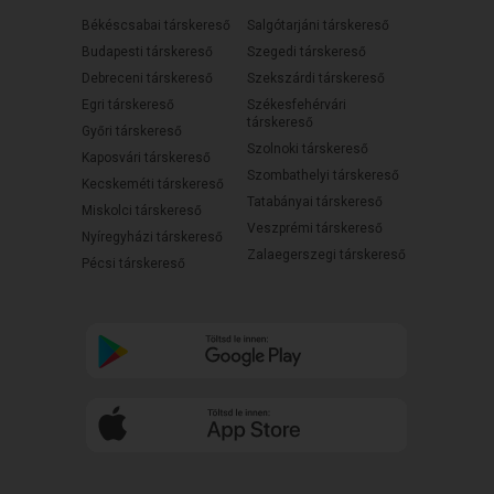
Békéscsabai társkereső
Salgótarjáni társkereső
Budapesti társkereső
Szegedi társkereső
Debreceni társkereső
Szekszárdi társkereső
Egri társkereső
Székesfehérvári
társkereső
Győri társkereső
Szolnoki társkereső
Kaposvári társkereső
Szombathelyi társkereső
Kecskeméti társkereső
Tatabányai társkereső
Miskolci társkereső
Veszprémi társkereső
Nyíregyházi társkereső
Zalaegerszegi társkereső
Pécsi társkereső