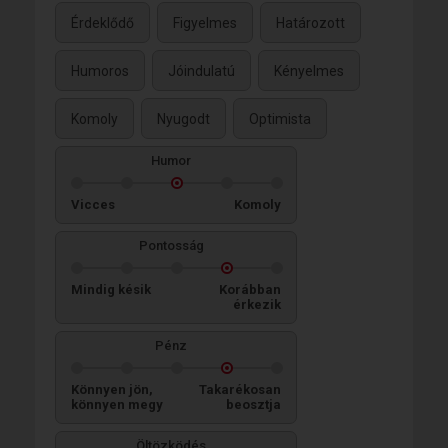
Érdeklődő
Figyelmes
Határozott
Humoros
Jóindulatú
Kényelmes
Komoly
Nyugodt
Optimista
Humor
Vicces
Komoly
Pontosság
Mindig késik
Korábban
érkezik
Pénz
Könnyen jön,
Takarékosan
könnyen megy
beosztja
Öltözködés