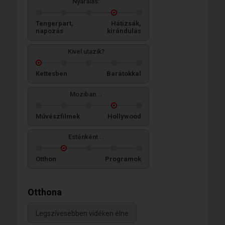
Nyaralás:
Tengerpart,
Hátizsák,
napozás
kirándulás
Kivel utazik?
Kettesben
Barátokkal
Moziban...
Művészfilmek
Hollywood
Esténként...
Otthon
Programok
Otthona
Legszívesebben vidéken élne