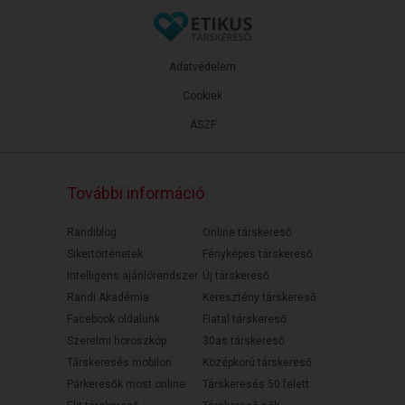
Adatvédelem
Cookiek
ÁSZF
További információ
Randiblog
Online társkereső
Sikertörténetek
Fényképes társkereső
Intelligens ajánlórendszer
Új társkereső
Randi Akadémia
Keresztény társkereső
Facebook oldalunk
Fiatal társkereső
Szerelmi horoszkóp
30as társkereső
Társkeresés mobilon
Középkorú társkereső
Párkeresők most online
Társkeresés 50 felett