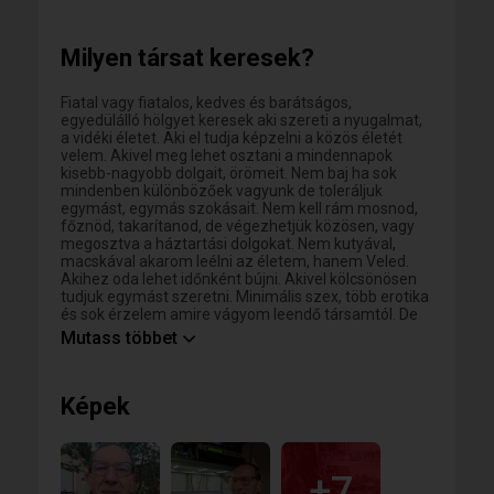
eljárni szórakozni, társaságba menni. Hagyományos
értékrenddel rendelkezem. Tisztelem a munkát, az
embertársaimat. Szeretem ha a dolgaim
Milyen társat keresek?
körülvesznek. Steril lakásban nem érezném jól
magam.
Fiatal vagy fiatalos, kedves és barátságos,
egyedülálló hölgyet keresek aki szereti a nyugalmat,
a vidéki életet. Aki el tudja képzelni a közös életét
velem. Akivel meg lehet osztani a mindennapok
kisebb-nagyobb dolgait, örömeit. Nem baj ha sok
mindenben különbözőek vagyunk de toleráljuk
egymást, egymás szokásait. Nem kell rám mosnod,
főznöd, takarítanod, de végezhetjük közösen, vagy
megosztva a háztartási dolgokat. Nem kutyával,
macskával akarom leélni az életem, hanem Veled.
Akihez oda lehet időnként bújni. Akivel kölcsönösen
tudjuk egymást szeretni. Minimális szex, több erotika
és sok érzelem amire vágyom leendő társamtól. De
ez majd talán... Egyenlőre ismerkedjünk meg. Azt
Mutass többet
keresem akivel össze lehet hangolódni annyira, hogy
tudjuk folytatni egymás megkezdett szavait, esetleg
gondolatait is. Akivel időnként ha összenézünk,
Képek
meglátjuk egymás szemében azt, amitől pillanatok
alatt egymás karjaiban találjuk magunkat. Ez nem a
diplomák számán múlik. Ezt nem lehet itteni teszt
kitöltéssel megállapítani, sem egymás fizikai
paramétereivel definiálni. Ez egészen más. Aki már
+7
átélte, az tudja mit írok, aki még nem, az talán