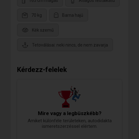
165 cm magas
Átlagos testalkatú
70 kg
Barna hajú
Kék szemű
Tetoválásai: neki nincs, de nem zavarja
Kérdezz-felelek
Mire vagy a legbüszkébb?
Amiket különféle területeken, autodidakta
ismeretszerzéssel elértem.