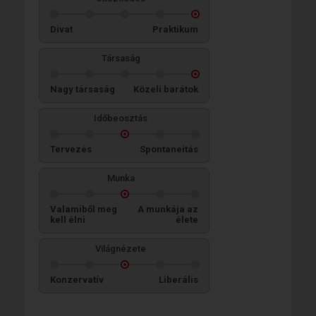
Divat
Praktikum
Társaság
Nagy társaság
Közeli barátok
Időbeosztás
Tervezés
Spontaneitás
Munka
Valamiből meg
A munkája az
kell élni
élete
Világnézete
Konzervatív
Liberális