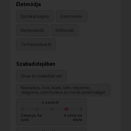
Életmódja
Éjszakai bagoly
Ezermester
Kertészkedő
Otthonülő
Természetbarát
Szabadidejében
Olvas és családdal van
Klasszikus, rock, blues, latin, népzene,
világzene, szimfonikus és metál zenét hallgat
A zenéről
Zavarja, ha
A zene az
szól
élete