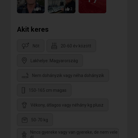
sohasem fogja. Bízom benne hogy lesz még egyszer
szerencsém ilyen társhoz! Bocs hogy ilyen hosszú
1
2
voltam.
Akit keres
Nőt
20-60 év között
Lakhelye: Magyarország
Nem dohányzik vagy néha dohányzik
150-165 cm magas
Vékony, átlagos vagy néhány kg plusz
50-70 kg
Nincs gyereke vagy van gyereke, de nem vele
él