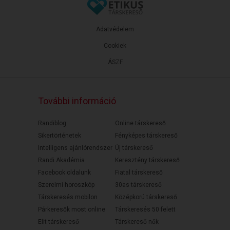
Adatvédelem
Cookiek
ÁSZF
További információ
Randiblog
Online társkereső
Sikertörténetek
Fényképes társkereső
Intelligens ajánlórendszer
Új társkereső
Randi Akadémia
Keresztény társkereső
Facebook oldalunk
Fiatal társkereső
Szerelmi horoszkóp
30as társkereső
Társkeresés mobilon
Középkorú társkereső
Párkeresők most online
Társkeresés 50 felett
Elit társkereső
Társkereső nők