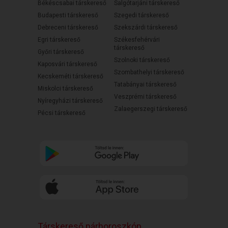
Békéscsabai társkereső
Salgótarjáni társkereső
Budapesti társkereső
Szegedi társkereső
Debreceni társkereső
Szekszárdi társkereső
Egri társkereső
Székesfehérvári
társkereső
Győri társkereső
Szolnoki társkereső
Kaposvári társkereső
Szombathelyi társkereső
Kecskeméti társkereső
Tatabányai társkereső
Miskolci társkereső
Veszprémi társkereső
Nyíregyházi társkereső
Zalaegerszegi társkereső
Pécsi társkereső
Társkereső párhoroszkóp