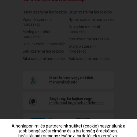
Halak szerelmi horoszkóp
Szűz szerelmi horoszkóp
Vízöntő szerelmi
Nyilas szerelmi horoszkóp
horoszkóp
Oroszlán szerelmi
Mérleg szerelmi
horoszkóp
horoszkóp
Kos szerelmi horoszkóp
Ikrek szerelmi horoszkóp
Skorpió szerelmi
Bak szerelmi horoszkóp
horoszkóp
Bika szerelmi horoszkóp
Rák szerelmi horoszkóp
Mert fontos vagy nekünk
mehnyakrak.info
Segítség, ha bajban vagy
randivonal.hu/a-nok-vedelmeben
A honlapon mi és partnereink sütiket (cookie) használunk a
jobb böngészési élmény és a biztonság érdekében,
beállításaid megjegyzéséhez, hirdetések személyre