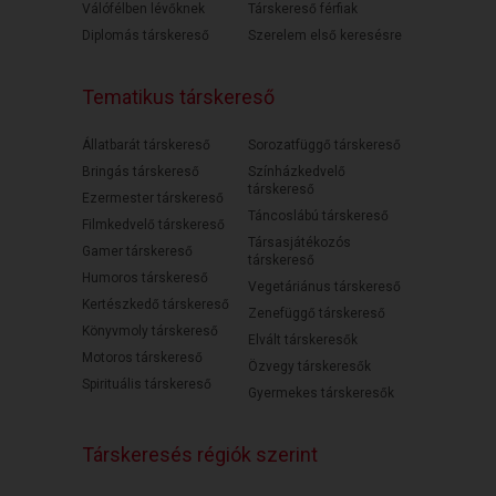
Válófélben lévőknek
Társkereső férfiak
Diplomás társkereső
Szerelem első keresésre
Tematikus társkereső
Állatbarát társkereső
Sorozatfüggő társkereső
Bringás társkereső
Színházkedvelő
társkereső
Ezermester társkereső
Táncoslábú társkereső
Filmkedvelő társkereső
Társasjátékozós
Gamer társkereső
társkereső
Humoros társkereső
Vegetáriánus társkereső
Kertészkedő társkereső
Zenefüggő társkereső
Könyvmoly társkereső
Elvált társkeresők
Motoros társkereső
Özvegy társkeresők
Spirituális társkereső
Gyermekes társkeresők
Társkeresés régiók szerint