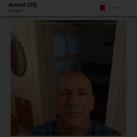
Arnold (53)
Belépés
Maglód
Egy jó randiból bármi lehet.