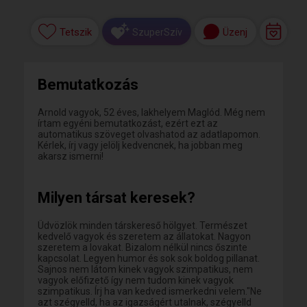
Tetszik
Üzenj
SzuperSzív
Bemutatkozás
Arnold vagyok, 52 éves, lakhelyem Maglód. Még nem
írtam egyéni bemutatkozást, ezért ezt az
automatikus szöveget olvashatod az adatlapomon.
Kérlek, írj vagy jelölj kedvencnek, ha jobban meg
akarsz ismerni!
Milyen társat keresek?
Üdvözlök minden társkereső hölgyet. Természet
kedvelő vagyok és szeretem az állatokat. Nagyon
szeretem a lovakat. Bizalom nélkül nincs őszinte
kapcsolat. Legyen humor és sok sok boldog pillanat.
Sajnos nem látom kinek vagyok szimpatikus, nem
vagyok előfizető így nem tudom kinek vagyok
szimpatikus. Írj ha van kedved ismerkedni velem."Ne
azt szégyelld, ha az igazságért utalnak, szégyelld