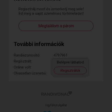
Regisztrálj most és ismerkedj meg vele!
Írd meg a saját szerelmes történetedet!
Megtalálom a párom
További információk
Randiazonosító:
4797961
Regisztrált:
Belépve láthatod
Online volt:
Regisztrálok
Olvasatlan üzenetei:
Ügyfélszolgálat