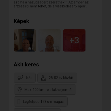
azt, ha a hazugságért szeretnek" " Az ember az
erzéseiről nem tehet, de a viselkedéséről igen".
Képek
+3
2
1
Akit keres
Nőt
28-52 év között
Max. 100 km-re a lakhelyemtől
Legfeljebb 173 cm magas