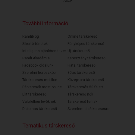
ÁSZF
További információ
Randiblog
Online társkereső
Sikertörténetek
Fényképes társkereső
Intelligens ajánlórendszer
Új társkereső
Randi Akadémia
Keresztény társkereső
Facebook oldalunk
Fiatal társkereső
Szerelmi horoszkóp
30as társkereső
Társkeresés mobilon
Középkorú társkereső
Párkeresők most online
Társkeresés 50 felett
Elit társkereső
Társkereső nők
Válófélben lévőknek
Társkereső férfiak
Diplomás társkereső
Szerelem első keresésre
Tematikus társkereső