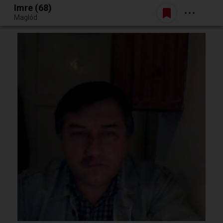
Imre (68)
Belépés
Maglód
Egy jó randiból bármi lehet.