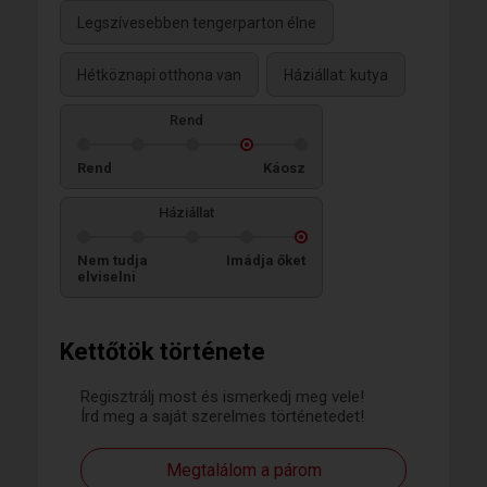
Legszívesebben tengerparton élne
Hétköznapi otthona van
Háziállat: kutya
Rend
Rend
Káosz
Háziállat
Nem tudja
Imádja őket
elviselni
Kettőtök története
Regisztrálj most és ismerkedj meg vele!
Írd meg a saját szerelmes történetedet!
Megtalálom a párom