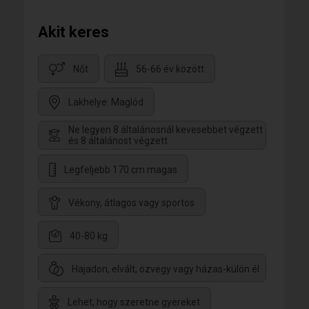
Akit keres
Nőt
56-66 év között
Lakhelye: Maglód
Ne legyen 8 általánosnál kevesebbet végzett
és 8 általánost végzett
Legfeljebb 170 cm magas
Vékony, átlagos vagy sportos
40-80 kg
Hajadon, elvált, özvegy vagy házas-külön él
Lehet, hogy szeretne gyereket