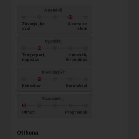
A zenéről
Zavarja, ha
A zene az
szól
élete
Nyaralás:
Tengerpart,
Hátizsák,
napozás
kirándulás
Kivel utazik?
Kettesben
Barátokkal
Esténként...
Otthon
Programok
Otthona