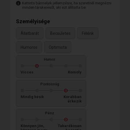
Kattints bármelyik jellemzésre, ha szeretnél megnézni
minden társkeresőt, aki ezt állította be.
Személyisége
Állatbarát
Becsületes
Félénk
Humoros
Optimista
Humor
Vicces
Komoly
Pontosság
Mindig késik
Korábban
érkezik
Pénz
Könnyen jön,
Takarékosan