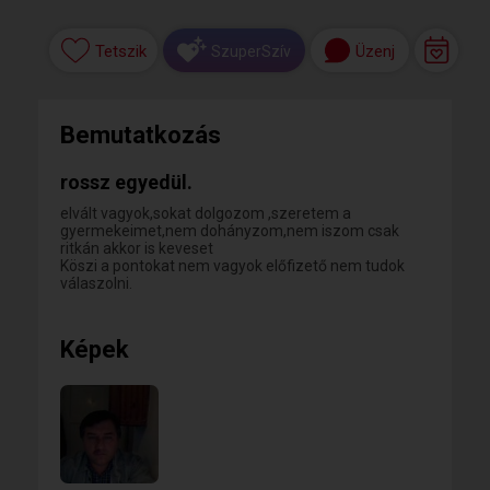
Tetszik
Üzenj
SzuperSzív
Bemutatkozás
rossz egyedül.
elvált vagyok,sokat dolgozom ,szeretem a
gyermekeimet,nem dohányzom,nem iszom csak
ritkán akkor is keveset
Köszi a pontokat nem vagyok előfizető nem tudok
válaszolni.
Képek