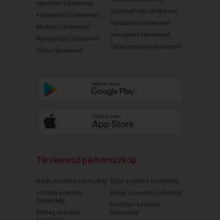
Kaposvári társkereső
Szombathelyi társkereső
Kecskeméti társkereső
Tatabányai társkereső
Miskolci társkereső
Veszprémi társkereső
Nyíregyházi társkereső
Zalaegerszegi társkereső
Pécsi társkereső
Társkereső párhoroszkóp
Halak szerelmi horoszkóp
Szűz szerelmi horoszkóp
Vízöntő szerelmi
Nyilas szerelmi horoszkóp
horoszkóp
Oroszlán szerelmi
Mérleg szerelmi
horoszkóp