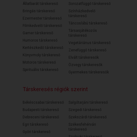
Állatbarát társkereső
Sorozatfüggő társkereső
Bringás társkereső
Színházkedvelő
társkereső
Ezermester társkereső
Táncoslábú társkereső
Filmkedvelő társkereső
Társasjátékozós
Gamer társkereső
társkereső
Humoros társkereső
Vegetáriánus társkereső
Kertészkedő társkereső
Zenefüggő társkereső
Könyvmoly társkereső
Elvált társkeresők
Motoros társkereső
Özvegy társkeresők
Spirituális társkereső
Gyermekes társkeresők
Társkeresés régiók szerint
Békéscsabai társkereső
Salgótarjáni társkereső
Budapesti társkereső
Szegedi társkereső
Debreceni társkereső
Szekszárdi társkereső
Egri társkereső
Székesfehérvári
társkereső
Győri társkereső
Szolnoki társkereső