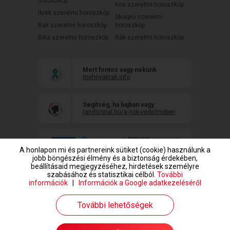
horoszkóp
Kos szerelmi horoszkóp
Ikrek szerelmi horoszkóp
Skorpió szerelmi
Bak szerelmi horoszkóp
horoszkóp
Bika szerelmi horoszkóp
Rák szerelmi horoszkóp
Mert fontos vagy nekünk
mehnyakrak.info
Segítség, ha bajban vagy
randivonal.hu/a-nok-vedelmeben
A honlapon mi és partnereink sütiket (cookie) használunk a
jobb böngészési élmény és a biztonság érdekében,
beállításaid megjegyzéséhez, hirdetések személyre
szabásához és statisztikai célból.
További
információk
|
Információk a Google adatkezeléséről
www.randivonal.hu © Copyright 1999-2026 Dating Central Europe Zrt.
További lehetőségek