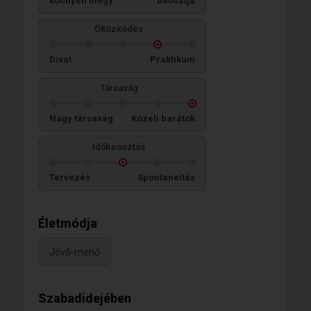
könnyen megy
beosztja
Öltözködés
Divat
Praktikum
Társaság
Nagy társaság
Közeli barátok
Időbeosztás
Tervezés
Spontaneitás
Életmódja
Jövő-menő
Szabadidejében