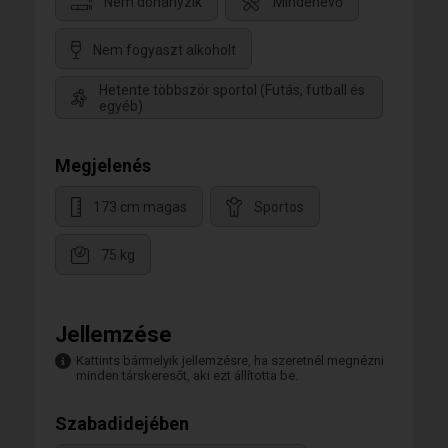
Nem dohányzik
Mindenevő
Nem fogyaszt alkoholt
Hetente többször sportol (Futás, futball és
egyéb)
Megjelenés
173 cm magas
Sportos
75 kg
Jellemzése
Kattints bármelyik jellemzésre, ha szeretnél megnézni
minden társkeresőt, aki ezt állította be.
Szabadidejében