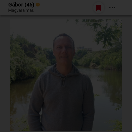
Gábor (45)
Belépés
Magyaralmás
Egy jó randiból bármi lehet.