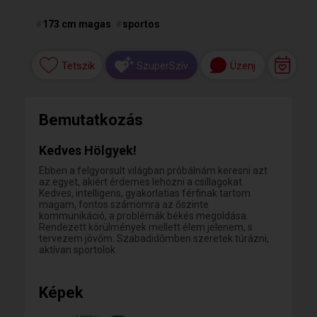
#
173 cm magas
#
sportos
Tetszik
Üzenj
SzuperSzív
Bemutatkozás
Kedves Hölgyek!
Ebben a felgyorsult világban próbálnám keresni azt
az egyet, akiért érdemes lehozni a csillagokat.
Kedves, intelligens, gyakorlatias férfinak tartom
magam, fontos számomra az őszinte
kommunikáció, a problémák békés megoldása.
Rendezett körülmények mellett élem jelenem, s
tervezem jövőm. Szabadidőmben szeretek túrázni,
aktívan sportolok.
Képek