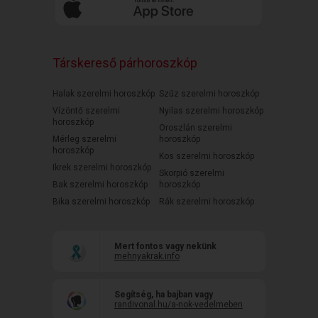
Társkereső párhoroszkóp
Halak szerelmi horoszkóp
Szűz szerelmi horoszkóp
Vízöntő szerelmi
Nyilas szerelmi horoszkóp
horoszkóp
Oroszlán szerelmi
Mérleg szerelmi
horoszkóp
horoszkóp
Kos szerelmi horoszkóp
Ikrek szerelmi horoszkóp
Skorpió szerelmi
Bak szerelmi horoszkóp
horoszkóp
Bika szerelmi horoszkóp
Rák szerelmi horoszkóp
Mert fontos vagy nekünk
mehnyakrak.info
Segítség, ha bajban vagy
randivonal.hu/a-nok-vedelmeben