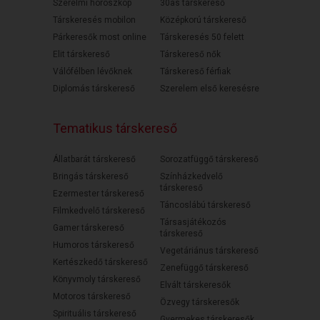
Szerelmi horoszkóp
30as társkereső
Társkeresés mobilon
Középkorú társkereső
Párkeresők most online
Társkeresés 50 felett
Elit társkereső
Társkereső nők
Válófélben lévőknek
Társkereső férfiak
Diplomás társkereső
Szerelem első keresésre
Tematikus társkereső
Állatbarát társkereső
Sorozatfüggő társkereső
Bringás társkereső
Színházkedvelő
társkereső
Ezermester társkereső
Táncoslábú társkereső
Filmkedvelő társkereső
Társasjátékozós
Gamer társkereső
társkereső
Humoros társkereső
Vegetáriánus társkereső
Kertészkedő társkereső
Zenefüggő társkereső
Könyvmoly társkereső
Elvált társkeresők
Motoros társkereső
Özvegy társkeresők
Spirituális társkereső
Gyermekes társkeresők