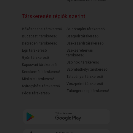
Társkeresés régiók szerint
Békéscsabai társkereső
Salgótarjáni társkereső
Budapesti társkereső
Szegedi társkereső
Debreceni társkereső
Szekszárdi társkereső
Egri társkereső
Székesfehérvári
társkereső
Győri társkereső
Szolnoki társkereső
Kaposvári társkereső
Szombathelyi társkereső
Kecskeméti társkereső
Tatabányai társkereső
Miskolci társkereső
Veszprémi társkereső
Nyíregyházi társkereső
Zalaegerszegi társkereső
Pécsi társkereső