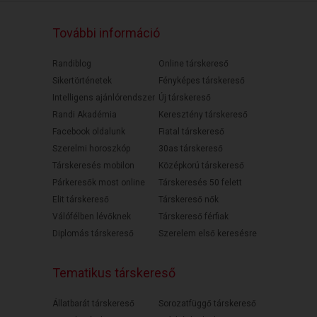
További információ
Randiblog
Online társkereső
Sikertörténetek
Fényképes társkereső
Intelligens ajánlórendszer
Új társkereső
Randi Akadémia
Keresztény társkereső
Facebook oldalunk
Fiatal társkereső
Szerelmi horoszkóp
30as társkereső
Társkeresés mobilon
Középkorú társkereső
Párkeresők most online
Társkeresés 50 felett
Elit társkereső
Társkereső nők
Válófélben lévőknek
Társkereső férfiak
Diplomás társkereső
Szerelem első keresésre
Tematikus társkereső
Állatbarát társkereső
Sorozatfüggő társkereső