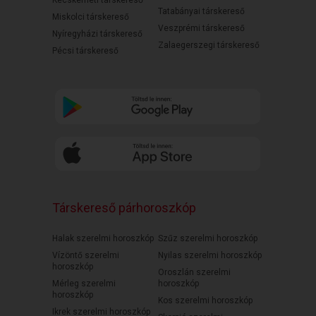
Kecskeméti társkereső
Tatabányai társkereső
Miskolci társkereső
Veszprémi társkereső
Nyíregyházi társkereső
Zalaegerszegi társkereső
Pécsi társkereső
Társkereső párhoroszkóp
Halak szerelmi horoszkóp
Szűz szerelmi horoszkóp
Vízöntő szerelmi
Nyilas szerelmi horoszkóp
horoszkóp
Oroszlán szerelmi
Mérleg szerelmi
horoszkóp
horoszkóp
Kos szerelmi horoszkóp
Ikrek szerelmi horoszkóp