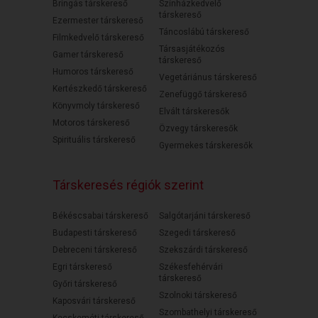
Bringás társkereső
Színházkedvelő
társkereső
Ezermester társkereső
Táncoslábú társkereső
Filmkedvelő társkereső
Társasjátékozós
Gamer társkereső
társkereső
Humoros társkereső
Vegetáriánus társkereső
Kertészkedő társkereső
Zenefüggő társkereső
Könyvmoly társkereső
Elvált társkeresők
Motoros társkereső
Özvegy társkeresők
Spirituális társkereső
Gyermekes társkeresők
Társkeresés régiók szerint
Békéscsabai társkereső
Salgótarjáni társkereső
Budapesti társkereső
Szegedi társkereső
Debreceni társkereső
Szekszárdi társkereső
Egri társkereső
Székesfehérvári
társkereső
Győri társkereső
Szolnoki társkereső
Kaposvári társkereső
Szombathelyi társkereső