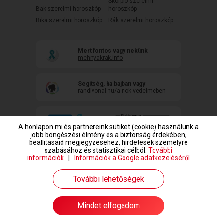
Skorpió szerelmi
Bak szerelmi horoszkóp
horoszkóp
Bika szerelmi horoszkóp
Rák szerelmi horoszkóp
Mert fontos vagy nekünk
mehnyakrak.info
Segítség, ha bajban vagy
randivonal.hu/a-nok-vedelmeben
A honlapon mi és partnereink sütiket (cookie) használunk a
jobb böngészési élmény és a biztonság érdekében,
beállításaid megjegyzéséhez, hirdetések személyre
szabásához és statisztikai célból.
További
információk
|
Információk a Google adatkezeléséről
www.randivonal.hu © Copyright 1999-2026 Dating Central Europe Zrt.
További lehetőségek
Mindet elfogadom