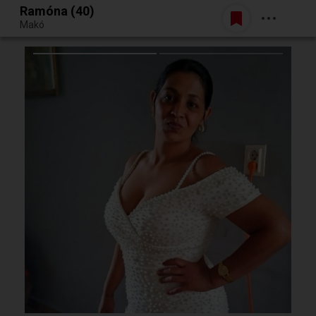
Ramóna (40)
Belépés
Makó
Egy jó randiból bármi lehet.