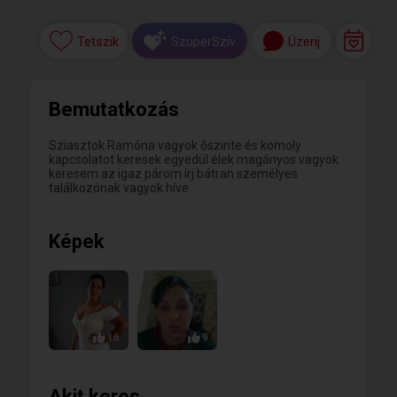
Tetszik
Üzenj
SzuperSzív
Bemutatkozás
Sziasztok Ramóna vagyok őszinte és komoly
kapcsolatot keresek egyedül élek magányos vagyok
keresem az igaz párom írj bátran személyes
találkozónak vagyok híve
Képek
16
9
Akit keres