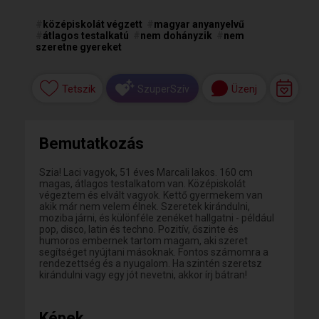
#
középiskolát végzett
#
magyar anyanyelvű
#
átlagos testalkatú
#
nem dohányzik
#
nem
szeretne gyereket
Tetszik
Üzenj
SzuperSzív
Bemutatkozás
Szia! Laci vagyok, 51 éves Marcali lakos. 160 cm
magas, átlagos testalkatom van. Középiskolát
végeztem és elvált vagyok. Kettő gyermekem van
akik már nem velem élnek. Szeretek kirándulni,
moziba járni, és különféle zenéket hallgatni - például
pop, disco, latin és techno. Pozitív, őszinte és
humoros embernek tartom magam, aki szeret
segítséget nyújtani másoknak. Fontos számomra a
rendezettség és a nyugalom. Ha szintén szeretsz
kirándulni vagy egy jót nevetni, akkor írj bátran!
Képek