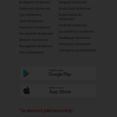
Budapesti társkereső
Szegedi társkereső
Debreceni társkereső
Szekszárdi társkereső
Egri társkereső
Székesfehérvári
társkereső
Győri társkereső
Szolnoki társkereső
Kaposvári társkereső
Szombathelyi társkereső
Kecskeméti társkereső
Tatabányai társkereső
Miskolci társkereső
Veszprémi társkereső
Nyíregyházi társkereső
Zalaegerszegi társkereső
Pécsi társkereső
Társkereső párhoroszkóp