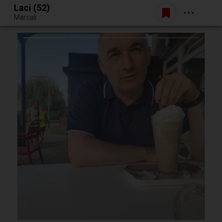
Laci (52)
Belépés
Marcali
Egy jó randiból bármi lehet.