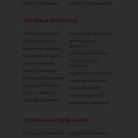
Diplomás társkereső
Szerelem első keresésre
Tematikus társkereső
Állatbarát társkereső
Sorozatfüggő társkereső
Bringás társkereső
Színházkedvelő
társkereső
Ezermester társkereső
Táncoslábú társkereső
Filmkedvelő társkereső
Társasjátékozós
Gamer társkereső
társkereső
Humoros társkereső
Vegetáriánus társkereső
Kertészkedő társkereső
Zenefüggő társkereső
Könyvmoly társkereső
Elvált társkeresők
Motoros társkereső
Özvegy társkeresők
Spirituális társkereső
Gyermekes társkeresők
Társkeresés régiók szerint
Békéscsabai társkereső
Salgótarjáni társkereső