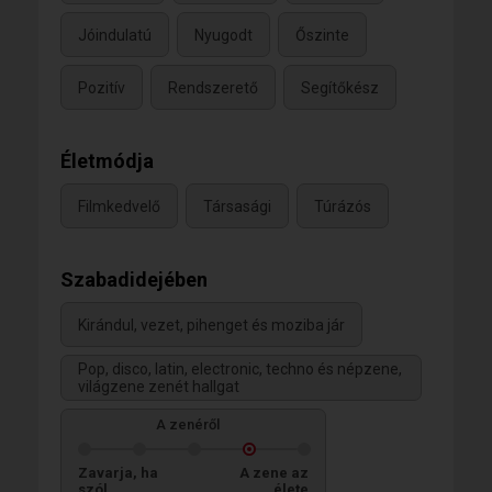
Jóindulatú
Nyugodt
Őszinte
Pozitív
Rendszerető
Segítőkész
Életmódja
Filmkedvelő
Társasági
Túrázós
Szabadidejében
Kirándul, vezet, pihenget és moziba jár
Pop, disco, latin, electronic, techno és népzene,
világzene zenét hallgat
A zenéről
Zavarja, ha
A zene az
szól
élete