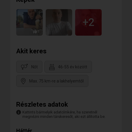
+2
1
Akit keres
Nőt
46-55 év között
Max. 75 km-re a lakhelyemtől
Részletes adatok
Kattints bármelyik adatcímkére, ha szeretnél
megnézni minden társkeresőt, aki ezt állította be.
Háttér