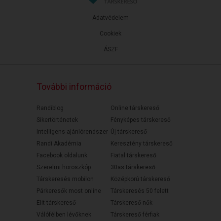
Adatvédelem
Cookiek
ÁSZF
További információ
Randiblog
Online társkereső
Sikertörténetek
Fényképes társkereső
Intelligens ajánlórendszer
Új társkereső
Randi Akadémia
Keresztény társkereső
Facebook oldalunk
Fiatal társkereső
Szerelmi horoszkóp
30as társkereső
Társkeresés mobilon
Középkorú társkereső
Párkeresők most online
Társkeresés 50 felett
Elit társkereső
Társkereső nők
Válófélben lévőknek
Társkereső férfiak