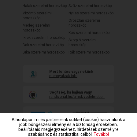
Halak szerelmi horoszkóp
Szűz szerelmi horoszkóp
Vízöntő szerelmi
Nyilas szerelmi horoszkóp
horoszkóp
Oroszlán szerelmi
Mérleg szerelmi
horoszkóp
horoszkóp
Kos szerelmi horoszkóp
Ikrek szerelmi horoszkóp
Skorpió szerelmi
Bak szerelmi horoszkóp
horoszkóp
Bika szerelmi horoszkóp
Rák szerelmi horoszkóp
Mert fontos vagy nekünk
mehnyakrak.info
Segítség, ha bajban vagy
randivonal.hu/a-nok-vedelmeben
A honlapon mi és partnereink sütiket (cookie) használunk a
jobb böngészési élmény és a biztonság érdekében,
beállításaid megjegyzéséhez, hirdetések személyre
szabásához és statisztikai célból.
További