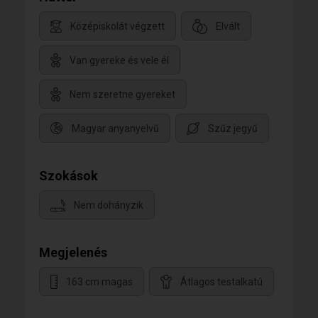
Középiskolát végzett
Elvált
Van gyereke és vele él
Nem szeretne gyereket
Magyar anyanyelvű
Szűz jegyű
Szokások
Nem dohányzik
Megjelenés
163 cm magas
Átlagos testalkatú