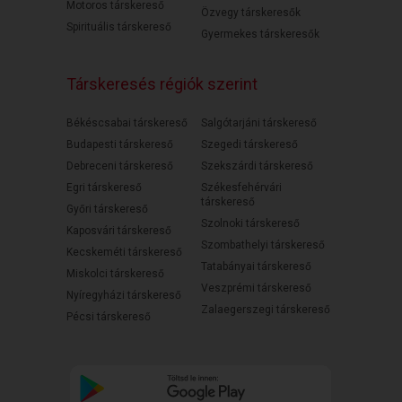
Motoros társkereső
Özvegy társkeresők
Spirituális társkereső
Gyermekes társkeresők
Társkeresés régiók szerint
Békéscsabai társkereső
Salgótarjáni társkereső
Budapesti társkereső
Szegedi társkereső
Debreceni társkereső
Szekszárdi társkereső
Egri társkereső
Székesfehérvári
társkereső
Győri társkereső
Szolnoki társkereső
Kaposvári társkereső
Szombathelyi társkereső
Kecskeméti társkereső
Tatabányai társkereső
Miskolci társkereső
Veszprémi társkereső
Nyíregyházi társkereső
Zalaegerszegi társkereső
Pécsi társkereső