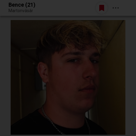
Bence (21)
Belépés
Martonvásár
Egy jó randiból bármi lehet.