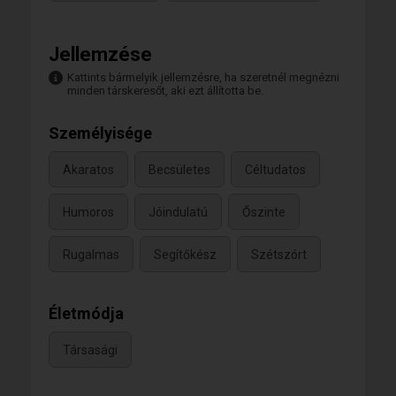
Jellemzése
Kattints bármelyik jellemzésre, ha szeretnél megnézni
minden társkeresőt, aki ezt állította be.
Személyisége
Akaratos
Becsületes
Céltudatos
Humoros
Jóindulatú
Őszinte
Rugalmas
Segítőkész
Szétszórt
Életmódja
Társasági