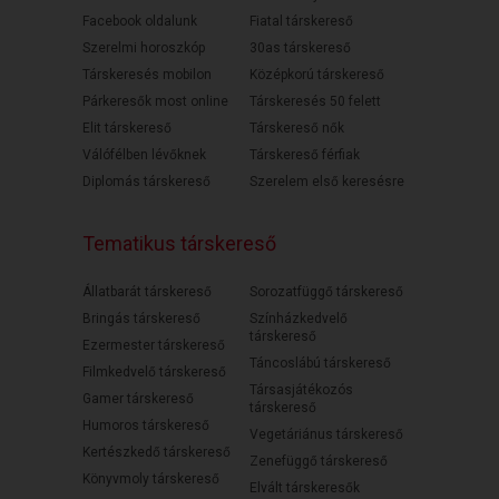
Facebook oldalunk
Fiatal társkereső
Szerelmi horoszkóp
30as társkereső
Társkeresés mobilon
Középkorú társkereső
Párkeresők most online
Társkeresés 50 felett
Elit társkereső
Társkereső nők
Válófélben lévőknek
Társkereső férfiak
Diplomás társkereső
Szerelem első keresésre
Tematikus társkereső
Állatbarát társkereső
Sorozatfüggő társkereső
Bringás társkereső
Színházkedvelő
társkereső
Ezermester társkereső
Táncoslábú társkereső
Filmkedvelő társkereső
Társasjátékozós
Gamer társkereső
társkereső
Humoros társkereső
Vegetáriánus társkereső
Kertészkedő társkereső
Zenefüggő társkereső
Könyvmoly társkereső
Elvált társkeresők