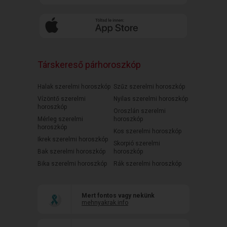
Társkereső párhoroszkóp
Halak szerelmi horoszkóp
Szűz szerelmi horoszkóp
Vízöntő szerelmi
Nyilas szerelmi horoszkóp
horoszkóp
Oroszlán szerelmi
Mérleg szerelmi
horoszkóp
horoszkóp
Kos szerelmi horoszkóp
Ikrek szerelmi horoszkóp
Skorpió szerelmi
Bak szerelmi horoszkóp
horoszkóp
Bika szerelmi horoszkóp
Rák szerelmi horoszkóp
Mert fontos vagy nekünk
mehnyakrak.info