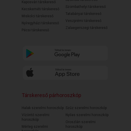
Kaposvári társkereső
Szombathelyi társkereső
Kecskeméti társkereső
Tatabányai társkereső
Miskolci társkereső
Veszprémi társkereső
Nyíregyházi társkereső
Zalaegerszegi társkereső
Pécsi társkereső
Társkereső párhoroszkóp
Halak szerelmi horoszkóp
Szűz szerelmi horoszkóp
Vízöntő szerelmi
Nyilas szerelmi horoszkóp
horoszkóp
Oroszlán szerelmi
Mérleg szerelmi
horoszkóp