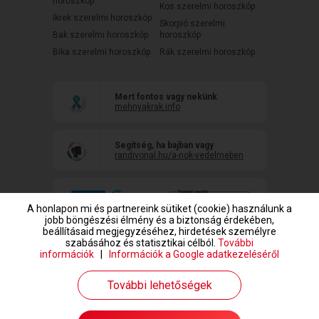
horoszkóp
Kos szerelmi horoszkóp
Ikrek szerelmi horoszkóp
Skorpió szerelmi
Bak szerelmi horoszkóp
horoszkóp
Bika szerelmi horoszkóp
Rák szerelmi horoszkóp
Mert fontos vagy nekünk
mehnyakrak.info
Segítség, ha bajban vagy
randivonal.hu/a-nok-vedelmeben
A honlapon mi és partnereink sütiket (cookie) használunk a
jobb böngészési élmény és a biztonság érdekében,
beállításaid megjegyzéséhez, hirdetések személyre
szabásához és statisztikai célból.
További
információk
|
Információk a Google adatkezeléséről
www.randivonal.hu © Copyright 1999-2026 Dating Central Europe Zrt.
További lehetőségek