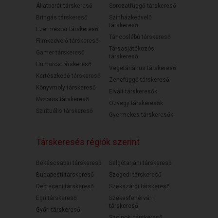
Állatbarát társkereső
Sorozatfüggő társkereső
Bringás társkereső
Színházkedvelő
társkereső
Ezermester társkereső
Táncoslábú társkereső
Filmkedvelő társkereső
Társasjátékozós
Gamer társkereső
társkereső
Humoros társkereső
Vegetáriánus társkereső
Kertészkedő társkereső
Zenefüggő társkereső
Könyvmoly társkereső
Elvált társkeresők
Motoros társkereső
Özvegy társkeresők
Spirituális társkereső
Gyermekes társkeresők
Társkeresés régiók szerint
Békéscsabai társkereső
Salgótarjáni társkereső
Budapesti társkereső
Szegedi társkereső
Debreceni társkereső
Szekszárdi társkereső
Egri társkereső
Székesfehérvári
társkereső
Győri társkereső
Szolnoki társkereső