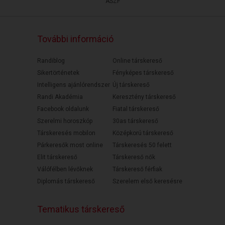
ÁSZF
További információ
Randiblog
Online társkereső
Sikertörténetek
Fényképes társkereső
Intelligens ajánlórendszer
Új társkereső
Randi Akadémia
Keresztény társkereső
Facebook oldalunk
Fiatal társkereső
Szerelmi horoszkóp
30as társkereső
Társkeresés mobilon
Középkorú társkereső
Párkeresők most online
Társkeresés 50 felett
Elit társkereső
Társkereső nők
Válófélben lévőknek
Társkereső férfiak
Diplomás társkereső
Szerelem első keresésre
Tematikus társkereső