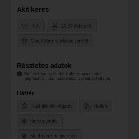
Akit keres
Nőt
23-37 év között
Max. 50 km-re a lakhelyemtől
Részletes adatok
Kattints bármelyik adatcímkére, ha szeretnél
megnézni minden társkeresőt, aki ezt állította be.
Háttér
Középiskolát végzett
Nőtlen
Nincs gyereke
Majd szeretne gyereket