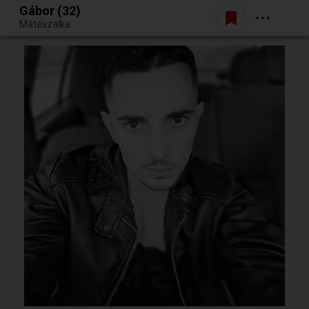
Gábor (32)
Belépés
Mátészalka
Egy jó randiból bármi lehet.