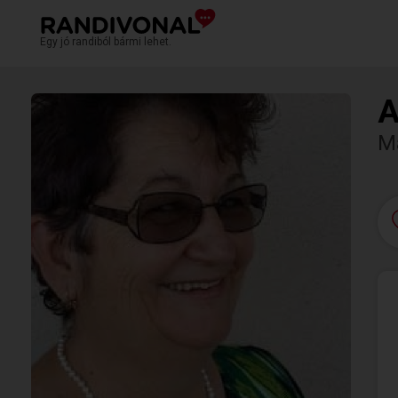
Egy jó randiból bármi lehet.
A
M