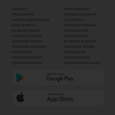
Randiblog
Online társkereső
Sikertörténetek
Fényképes társkereső
Intelligens ajánlórendszer
Új társkereső
Randi Akadémia
Keresztény társkereső
Facebook oldalunk
Fiatal társkereső
Szerelmi horoszkóp
30as társkereső
Társkeresés mobilon
Középkorú társkereső
Párkeresők most online
Társkeresés 50 felett
Elit társkereső
Társkereső nők
Válófélben lévőknek
Társkereső férfiak
Diplomás társkereső
Szerelem első keresésre