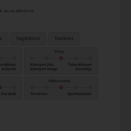
 aki ezt állította be.
s
Segítőkész
Türelmes
Pénz
orábban
Könnyen jön,
Takarékosan
érkezik
könnyen megy
beosztja
Időbeosztás
i barátok
Tervezés
Spontaneitás