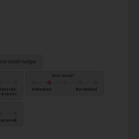
ical zenét hallgat
Kivel utazik?
Hátizsák,
Kettesben
Barátokkal
rándulás
ogramok