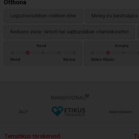
Otthona
Legszívesebben vidéken élne
Meleg és barátságos 
Kedvenc étele: rántott hal sajtbundában vitaminkörettel
Rend
Konyha
Rend
Káosz
Sütés-főzés
ÁSZF
Adatvédelem
Tematikus társkereső
Tá