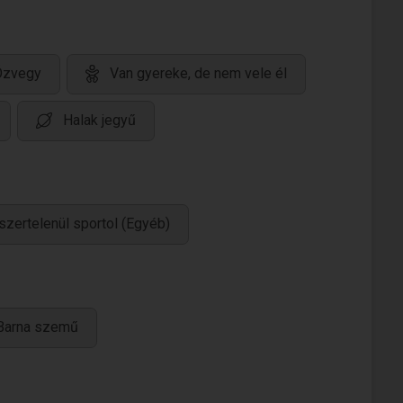
Özvegy
Van gyereke, de nem vele él
Halak jegyű
zertelenül sportol (Egyéb)
Barna szemű