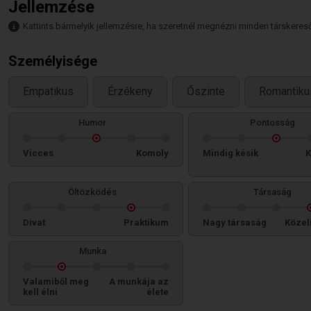
Jellemzése
Kattints bármelyik jellemzésre, ha szeretnél megnézni minden társkeresőt,
Személyisége
Empatikus
Érzékeny
Őszinte
Romantiku
Humor
Pontosság
Vicces
Komoly
Mindig késik
K
Öltözködés
Társaság
Divat
Praktikum
Nagy társaság
Közel
Munka
Valamiből meg
A munkája az
kell élni
élete