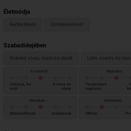
Életmódja
Kertészkedő
Színházkedvelő
Szabadidejében
Kirándul, olvas, vezet és utazik
Latin, country és mus
A zenéről
Nyaralás:
Zavarja, ha
A zene az
Tengerpart,
szól
élete
napozás
ki
Moziban...
Esténként...
Művészfilmek
Hollywood
Otthon
Pr