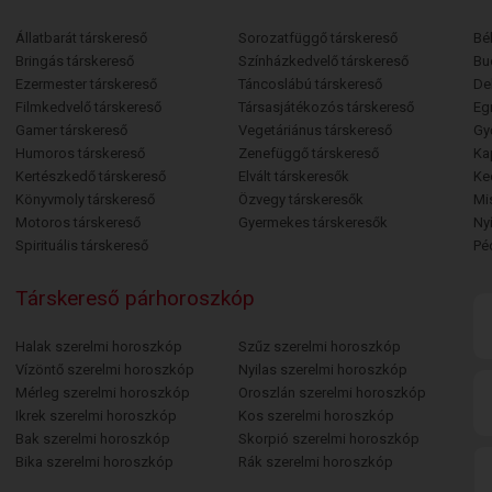
Állatbarát társkereső
Sorozatfüggő társkereső
Bé
Bringás társkereső
Színházkedvelő társkereső
Bu
Ezermester társkereső
Táncoslábú társkereső
De
Filmkedvelő társkereső
Társasjátékozós társkereső
Egr
Gamer társkereső
Vegetáriánus társkereső
Gy
Humoros társkereső
Zenefüggő társkereső
Ka
Kertészkedő társkereső
Elvált társkeresők
Ke
Könyvmoly társkereső
Özvegy társkeresők
Mi
Motoros társkereső
Gyermekes társkeresők
Ny
Spirituális társkereső
Pé
Társkereső párhoroszkóp
Halak szerelmi horoszkóp
Szűz szerelmi horoszkóp
Vízöntő szerelmi horoszkóp
Nyilas szerelmi horoszkóp
Mérleg szerelmi horoszkóp
Oroszlán szerelmi horoszkóp
Ikrek szerelmi horoszkóp
Kos szerelmi horoszkóp
Bak szerelmi horoszkóp
Skorpió szerelmi horoszkóp
Bika szerelmi horoszkóp
Rák szerelmi horoszkóp