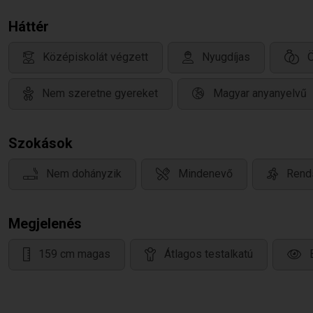
Háttér
Középiskolát végzett
Nyugdíjas
Nem szeretne gyereket
Magyar anyanyelvű
Szokások
Nem dohányzik
Mindenevő
Rends
Megjelenés
159 cm magas
Átlagos testalkatú