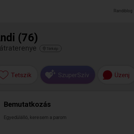
Randiblog
ndi (76)
átraterenye
Térkép
Tetszik
SzuperSzív
Üzenj
Bemutatkozás
Egyedülálló, keresem a parom