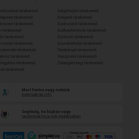
késcsabai társkereső
Salgótarjáni társkereső
dapesti társkereső
Szegedi társkereső
breceni társkereső
Szekszárdi társkereső
i társkereső
Székesfehérvári társkereső
őri társkereső
Szolnoki társkereső
posvári társkereső
Szombathelyi társkereső
cskeméti társkereső
Tatabányai társkereső
skolci társkereső
Veszprémi társkereső
íregyházi társkereső
Zalaegerszegi társkereső
csi társkereső
Mert fontos vagy nekünk
mehnyakrak.info
Segítség, ha bajban vagy
randivonal.hu/a-nok-vedelmeben