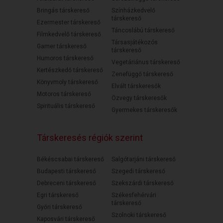
Bringás társkereső
Színházkedvelő
társkereső
Ezermester társkereső
Táncoslábú társkereső
Filmkedvelő társkereső
Társasjátékozós
Gamer társkereső
társkereső
Humoros társkereső
Vegetáriánus társkereső
Kertészkedő társkereső
Zenefüggő társkereső
Könyvmoly társkereső
Elvált társkeresők
Motoros társkereső
Özvegy társkeresők
Spirituális társkereső
Gyermekes társkeresők
Társkeresés régiók szerint
Békéscsabai társkereső
Salgótarjáni társkereső
Budapesti társkereső
Szegedi társkereső
Debreceni társkereső
Szekszárdi társkereső
Egri társkereső
Székesfehérvári
társkereső
Győri társkereső
Szolnoki társkereső
Kaposvári társkereső