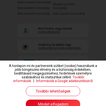
Ikrek szerelmi horoszkóp
Skorpió szerelmi
Bak szerelmi horoszkóp
horoszkóp
Bika szerelmi horoszkóp
Rák szerelmi horoszkóp
Mert fontos vagy nekünk
mehnyakrak.info
Segítség, ha bajban vagy
randivonal.hu/a-nok-vedelmeben
A honlapon mi és partnereink sütiket (cookie) használunk a
jobb böngészési élmény és a biztonság érdekében,
beállításaid megjegyzéséhez, hirdetések személyre
szabásához és statisztikai célból.
További
információk
|
Információk a Google adatkezeléséről
www.randivonal.hu © Copyright 1999-2026 Dating Central Europe Zrt.
További lehetőségek
Mindet elfogadom