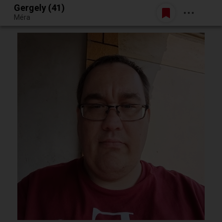
Gergely (41)
Belépés
Méra
Egy jó randiból bármi lehet.