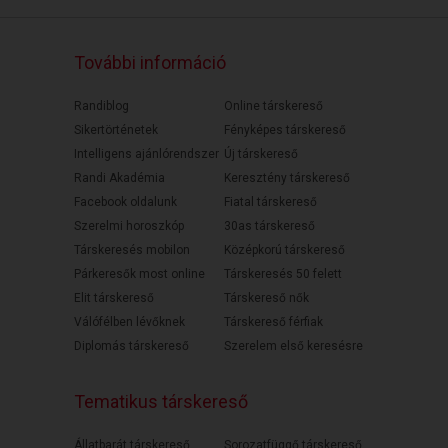
További információ
Randiblog
Online társkereső
Sikertörténetek
Fényképes társkereső
Intelligens ajánlórendszer
Új társkereső
Randi Akadémia
Keresztény társkereső
Facebook oldalunk
Fiatal társkereső
Szerelmi horoszkóp
30as társkereső
Társkeresés mobilon
Középkorú társkereső
Párkeresők most online
Társkeresés 50 felett
Elit társkereső
Társkereső nők
Válófélben lévőknek
Társkereső férfiak
Diplomás társkereső
Szerelem első keresésre
Tematikus társkereső
Állatbarát társkereső
Sorozatfüggő társkereső