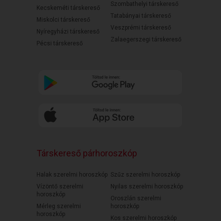
Szombathelyi társkereső
Kecskeméti társkereső
Tatabányai társkereső
Miskolci társkereső
Veszprémi társkereső
Nyíregyházi társkereső
Zalaegerszegi társkereső
Pécsi társkereső
Társkereső párhoroszkóp
Halak szerelmi horoszkóp
Szűz szerelmi horoszkóp
Vízöntő szerelmi
Nyilas szerelmi horoszkóp
horoszkóp
Oroszlán szerelmi
Mérleg szerelmi
horoszkóp
horoszkóp
Kos szerelmi horoszkóp