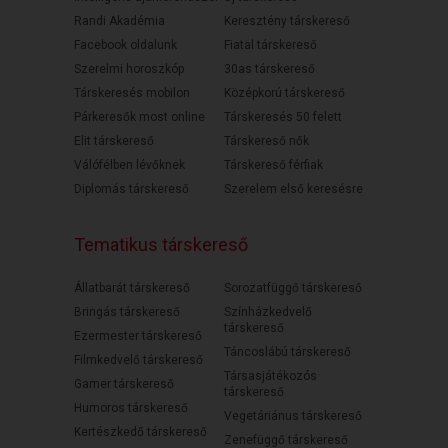
Randi Akadémia
Keresztény társkereső
Facebook oldalunk
Fiatal társkereső
Szerelmi horoszkóp
30as társkereső
Társkeresés mobilon
Középkorú társkereső
Párkeresők most online
Társkeresés 50 felett
Elit társkereső
Társkereső nők
Válófélben lévőknek
Társkereső férfiak
Diplomás társkereső
Szerelem első keresésre
Tematikus társkereső
Állatbarát társkereső
Sorozatfüggő társkereső
Bringás társkereső
Színházkedvelő
társkereső
Ezermester társkereső
Táncoslábú társkereső
Filmkedvelő társkereső
Társasjátékozós
Gamer társkereső
társkereső
Humoros társkereső
Vegetáriánus társkereső
Kertészkedő társkereső
Zenefüggő társkereső