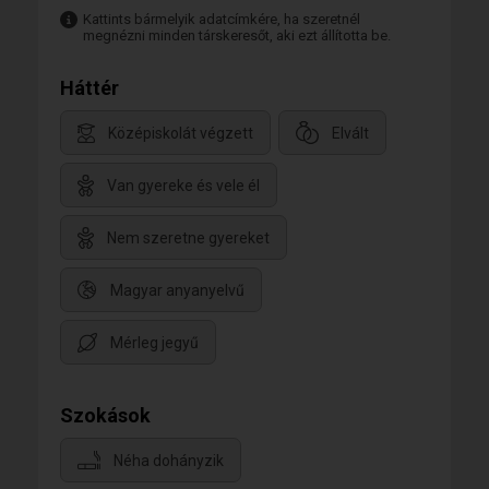
Kattints bármelyik adatcímkére, ha szeretnél
megnézni minden társkeresőt, aki ezt állította be.
Háttér
Középiskolát végzett
Elvált
Van gyereke és vele él
Nem szeretne gyereket
Magyar anyanyelvű
Mérleg jegyű
Szokások
Néha dohányzik