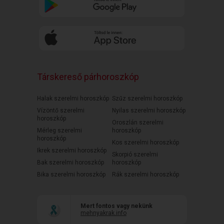
Társkereső párhoroszkóp
Halak szerelmi horoszkóp
Szűz szerelmi horoszkóp
Vízöntő szerelmi
Nyilas szerelmi horoszkóp
horoszkóp
Oroszlán szerelmi
Mérleg szerelmi
horoszkóp
horoszkóp
Kos szerelmi horoszkóp
Ikrek szerelmi horoszkóp
Skorpió szerelmi
Bak szerelmi horoszkóp
horoszkóp
Bika szerelmi horoszkóp
Rák szerelmi horoszkóp
Mert fontos vagy nekünk
mehnyakrak.info