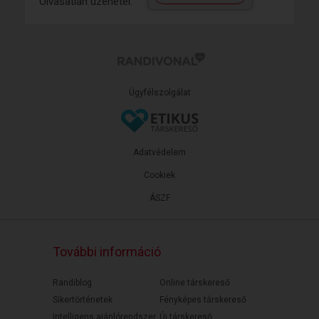
Olvasatlan üzenetei:
Ügyfélszolgálat
Adatvédelem
Cookiek
ÁSZF
További információ
Randiblog
Online társkereső
Sikertörténetek
Fényképes társkereső
Intelligens ajánlórendszer
Új társkereső