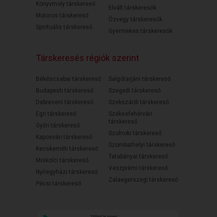
Könyvmoly társkereső
Elvált társkeresők
Motoros társkereső
Özvegy társkeresők
Spirituális társkereső
Gyermekes társkeresők
Társkeresés régiók szerint
Békéscsabai társkereső
Salgótarjáni társkereső
Budapesti társkereső
Szegedi társkereső
Debreceni társkereső
Szekszárdi társkereső
Egri társkereső
Székesfehérvári
társkereső
Győri társkereső
Szolnoki társkereső
Kaposvári társkereső
Szombathelyi társkereső
Kecskeméti társkereső
Tatabányai társkereső
Miskolci társkereső
Veszprémi társkereső
Nyíregyházi társkereső
Zalaegerszegi társkereső
Pécsi társkereső