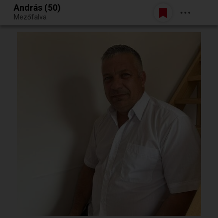
András (50)
Belépés
Mezőfalva
Egy jó randiból bármi lehet.