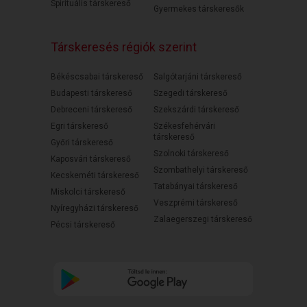
Spirituális társkereső
Gyermekes társkeresők
Társkeresés régiók szerint
Békéscsabai társkereső
Salgótarjáni társkereső
Budapesti társkereső
Szegedi társkereső
Debreceni társkereső
Szekszárdi társkereső
Egri társkereső
Székesfehérvári
társkereső
Győri társkereső
Szolnoki társkereső
Kaposvári társkereső
Szombathelyi társkereső
Kecskeméti társkereső
Tatabányai társkereső
Miskolci társkereső
Veszprémi társkereső
Nyíregyházi társkereső
Zalaegerszegi társkereső
Pécsi társkereső