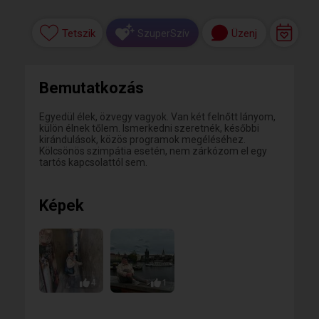
Tetszik
Üzenj
SzuperSzív
Bemutatkozás
Egyedül élek, özvegy vagyok. Van két felnőtt lányom,
külön élnek tőlem. Ismerkedni szeretnék, későbbi
kirándulások, közös programok megéléséhez.
Kölcsönös szimpátia esetén, nem zárkózom el egy
tartós kapcsolattól sem.
Képek
4
1