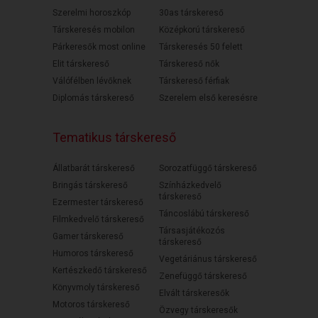
Szerelmi horoszkóp
30as társkereső
Társkeresés mobilon
Középkorú társkereső
Párkeresők most online
Társkeresés 50 felett
Elit társkereső
Társkereső nők
Válófélben lévőknek
Társkereső férfiak
Diplomás társkereső
Szerelem első keresésre
Tematikus társkereső
Állatbarát társkereső
Sorozatfüggő társkereső
Bringás társkereső
Színházkedvelő
társkereső
Ezermester társkereső
Táncoslábú társkereső
Filmkedvelő társkereső
Társasjátékozós
Gamer társkereső
társkereső
Humoros társkereső
Vegetáriánus társkereső
Kertészkedő társkereső
Zenefüggő társkereső
Könyvmoly társkereső
Elvált társkeresők
Motoros társkereső
Özvegy társkeresők