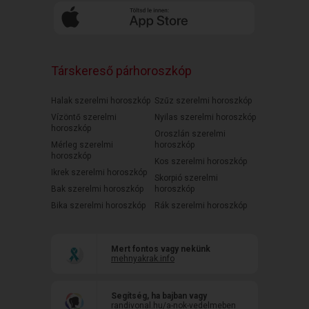
Társkereső párhoroszkóp
Halak szerelmi horoszkóp
Szűz szerelmi horoszkóp
Vízöntő szerelmi
Nyilas szerelmi horoszkóp
horoszkóp
Oroszlán szerelmi
Mérleg szerelmi
horoszkóp
horoszkóp
Kos szerelmi horoszkóp
Ikrek szerelmi horoszkóp
Skorpió szerelmi
Bak szerelmi horoszkóp
horoszkóp
Bika szerelmi horoszkóp
Rák szerelmi horoszkóp
Mert fontos vagy nekünk
mehnyakrak.info
Segítség, ha bajban vagy
randivonal.hu/a-nok-vedelmeben