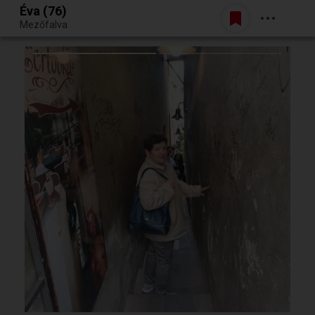
Éva (76)
Belépés
Mezőfalva
Egy jó randiból bármi lehet.