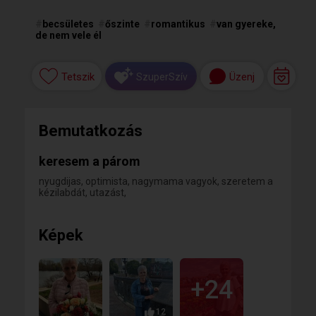
#
becsületes
#
őszinte
#
romantikus
#
van gyereke,
de nem vele él
Tetszik
Üzenj
SzuperSzív
Bemutatkozás
keresem a párom
nyugdijas, optimista, nagymama vagyok, szeretem a
kézilabdát, utazást,
Képek
+24
12