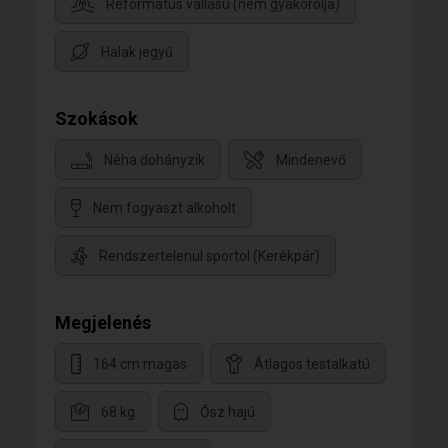
Református vallású (nem gyakorolja)
Halak jegyű
Szokások
Néha dohányzik
Mindenevő
Nem fogyaszt alkoholt
Rendszertelenül sportol (Kerékpár)
Megjelenés
164 cm magas
Átlagos testalkatú
68 kg
Ősz hajú