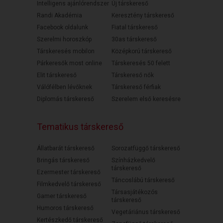
Intelligens ajánlórendszer
Új társkereső
Randi Akadémia
Keresztény társkereső
Facebook oldalunk
Fiatal társkereső
Szerelmi horoszkóp
30as társkereső
Társkeresés mobilon
Középkorú társkereső
Párkeresők most online
Társkeresés 50 felett
Elit társkereső
Társkereső nők
Válófélben lévőknek
Társkereső férfiak
Diplomás társkereső
Szerelem első keresésre
Tematikus társkereső
Állatbarát társkereső
Sorozatfüggő társkereső
Bringás társkereső
Színházkedvelő
társkereső
Ezermester társkereső
Táncoslábú társkereső
Filmkedvelő társkereső
Társasjátékozós
Gamer társkereső
társkereső
Humoros társkereső
Vegetáriánus társkereső
Kertészkedő társkereső