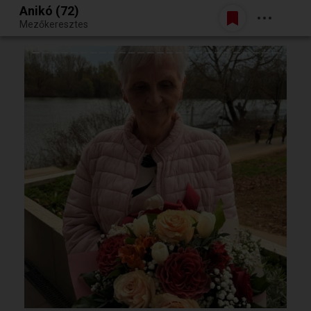
Anikó (72)
Belépés
Mezőkeresztes
Egy jó randiból bármi lehet.