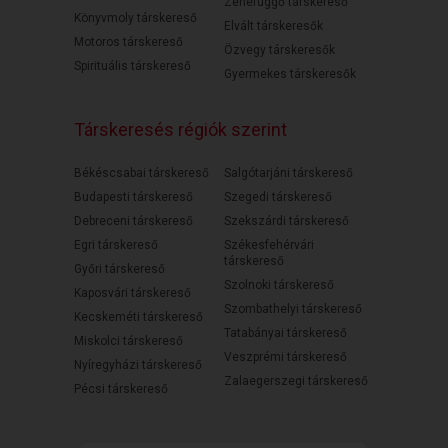
Zenefüggő társkereső
Könyvmoly társkereső
Elvált társkeresők
Motoros társkereső
Özvegy társkeresők
Spirituális társkereső
Gyermekes társkeresők
Társkeresés régiók szerint
Békéscsabai társkereső
Salgótarjáni társkereső
Budapesti társkereső
Szegedi társkereső
Debreceni társkereső
Szekszárdi társkereső
Egri társkereső
Székesfehérvári
társkereső
Győri társkereső
Szolnoki társkereső
Kaposvári társkereső
Szombathelyi társkereső
Kecskeméti társkereső
Tatabányai társkereső
Miskolci társkereső
Veszprémi társkereső
Nyíregyházi társkereső
Zalaegerszegi társkereső
Pécsi társkereső