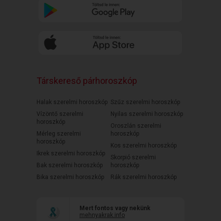
Társkereső párhoroszkóp
Halak szerelmi horoszkóp
Szűz szerelmi horoszkóp
Vízöntő szerelmi
Nyilas szerelmi horoszkóp
horoszkóp
Oroszlán szerelmi
Mérleg szerelmi
horoszkóp
horoszkóp
Kos szerelmi horoszkóp
Ikrek szerelmi horoszkóp
Skorpió szerelmi
Bak szerelmi horoszkóp
horoszkóp
Bika szerelmi horoszkóp
Rák szerelmi horoszkóp
Mert fontos vagy nekünk
mehnyakrak.info