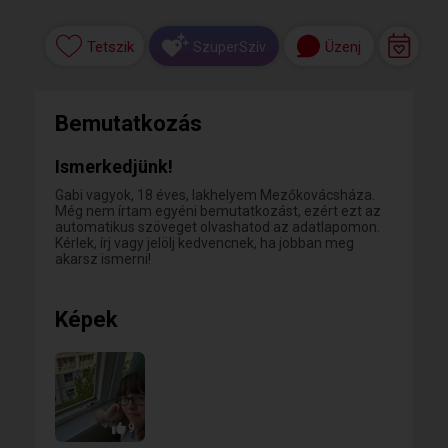
Tetszik
Üzenj
SzuperSzív
Bemutatkozás
Ismerkedjünk!
Gabi vagyok, 18 éves, lakhelyem Mezőkovácsháza.
Még nem írtam egyéni bemutatkozást, ezért ezt az
automatikus szöveget olvashatod az adatlapomon.
Kérlek, írj vagy jelölj kedvencnek, ha jobban meg
akarsz ismerni!
Képek
9