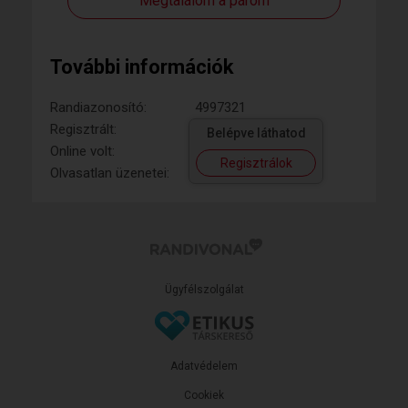
Megtalálom a párom
További információk
Randiazonosító:
4997321
Regisztrált:
Belépve láthatod
Online volt:
Regisztrálok
Olvasatlan üzenetei:
Ügyfélszolgálat
Adatvédelem
Cookiek