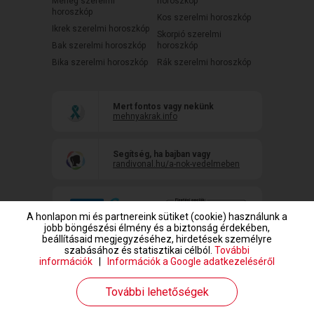
Mérleg szerelmi
horoszkóp
horoszkóp
Kos szerelmi horoszkóp
Ikrek szerelmi horoszkóp
Skorpió szerelmi
Bak szerelmi horoszkóp
horoszkóp
Bika szerelmi horoszkóp
Rák szerelmi horoszkóp
Mert fontos vagy nekünk
mehnyakrak.info
Segítség, ha bajban vagy
randivonal.hu/a-nok-vedelmeben
A honlapon mi és partnereink sütiket (cookie) használunk a
jobb böngészési élmény és a biztonság érdekében,
beállításaid megjegyzéséhez, hirdetések személyre
szabásához és statisztikai célból.
További
információk
|
Információk a Google adatkezeléséről
www.randivonal.hu © Copyright 1999-2026 Dating Central Europe Zrt.
További lehetőségek