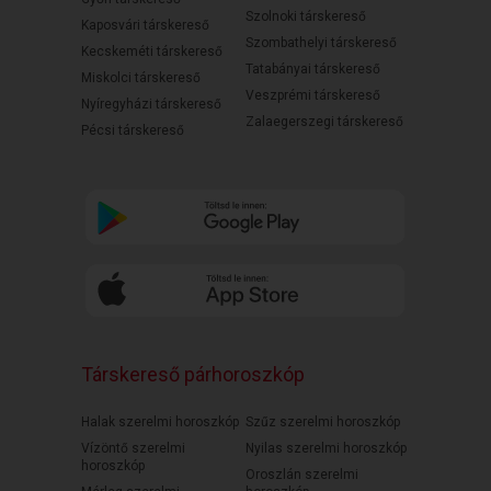
Szolnoki társkereső
Kaposvári társkereső
Szombathelyi társkereső
Kecskeméti társkereső
Tatabányai társkereső
Miskolci társkereső
Veszprémi társkereső
Nyíregyházi társkereső
Zalaegerszegi társkereső
Pécsi társkereső
Társkereső párhoroszkóp
Halak szerelmi horoszkóp
Szűz szerelmi horoszkóp
Vízöntő szerelmi
Nyilas szerelmi horoszkóp
horoszkóp
Oroszlán szerelmi