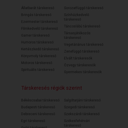
Állatbarát társkereső
Sorozatfüggő társkereső
Bringás társkereső
Színházkedvelő
társkereső
Ezermester társkereső
Táncoslábú társkereső
Filmkedvelő társkereső
Társasjátékozós
Gamer társkereső
társkereső
Humoros társkereső
Vegetáriánus társkereső
Kertészkedő társkereső
Zenefüggő társkereső
Könyvmoly társkereső
Elvált társkeresők
Motoros társkereső
Özvegy társkeresők
Spirituális társkereső
Gyermekes társkeresők
Társkeresés régiók szerint
Békéscsabai társkereső
Salgótarjáni társkereső
Budapesti társkereső
Szegedi társkereső
Debreceni társkereső
Szekszárdi társkereső
Egri társkereső
Székesfehérvári
társkereső
Győri társkereső