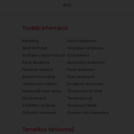
ÁSZF
További információ
Randiblog
Online társkereső
Sikertörténetek
Fényképes társkereső
Intelligens ajánlórendszer
Új társkereső
Randi Akadémia
Keresztény társkereső
Facebook oldalunk
Fiatal társkereső
Szerelmi horoszkóp
30as társkereső
Társkeresés mobilon
Középkorú társkereső
Párkeresők most online
Társkeresés 50 felett
Elit társkereső
Társkereső nők
Válófélben lévőknek
Társkereső férfiak
Diplomás társkereső
Szerelem első keresésre
Tematikus társkereső