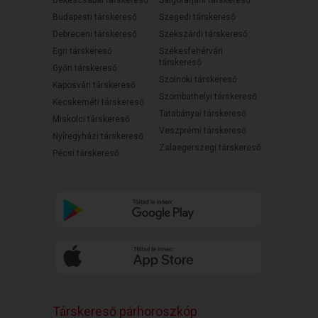
Békéscsabai társkereső
Salgótarjáni társkereső
Budapesti társkereső
Szegedi társkereső
Debreceni társkereső
Szekszárdi társkereső
Egri társkereső
Székesfehérvári
társkereső
Győri társkereső
Szolnoki társkereső
Kaposvári társkereső
Szombathelyi társkereső
Kecskeméti társkereső
Tatabányai társkereső
Miskolci társkereső
Veszprémi társkereső
Nyíregyházi társkereső
Zalaegerszegi társkereső
Pécsi társkereső
Társkereső párhoroszkóp