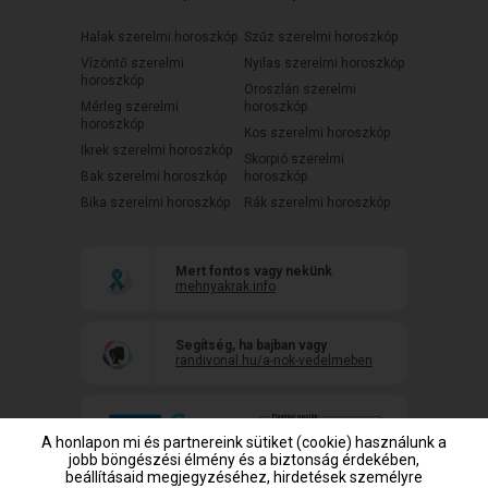
Halak szerelmi horoszkóp
Szűz szerelmi horoszkóp
Vízöntő szerelmi
Nyilas szerelmi horoszkóp
horoszkóp
Oroszlán szerelmi
Mérleg szerelmi
horoszkóp
horoszkóp
Kos szerelmi horoszkóp
Ikrek szerelmi horoszkóp
Skorpió szerelmi
Bak szerelmi horoszkóp
horoszkóp
Bika szerelmi horoszkóp
Rák szerelmi horoszkóp
Mert fontos vagy nekünk
mehnyakrak.info
Segítség, ha bajban vagy
randivonal.hu/a-nok-vedelmeben
A honlapon mi és partnereink sütiket (cookie) használunk a
jobb böngészési élmény és a biztonság érdekében,
beállításaid megjegyzéséhez, hirdetések személyre