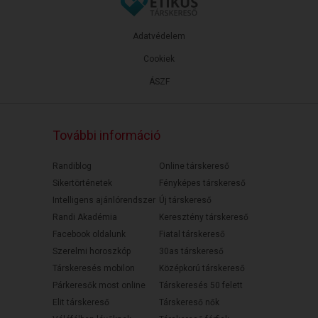
Adatvédelem
Cookiek
ÁSZF
További információ
Randiblog
Online társkereső
Sikertörténetek
Fényképes társkereső
Intelligens ajánlórendszer
Új társkereső
Randi Akadémia
Keresztény társkereső
Facebook oldalunk
Fiatal társkereső
Szerelmi horoszkóp
30as társkereső
Társkeresés mobilon
Középkorú társkereső
Párkeresők most online
Társkeresés 50 felett
Elit társkereső
Társkereső nők