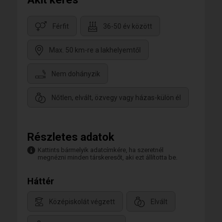
Férfit
36-50 év között
Max. 50 km-re a lakhelyemtől
Nem dohányzik
Nőtlen, elvált, özvegy vagy házas-külön él
Részletes adatok
Kattints bármelyik adatcímkére, ha szeretnél
megnézni minden társkeresőt, aki ezt állította be.
Háttér
Középiskolát végzett
Elvált