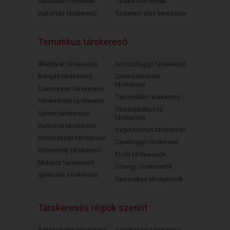
Válófélben lévőknek
Társkereső férfiak
Diplomás társkereső
Szerelem első keresésre
Tematikus társkereső
Állatbarát társkereső
Sorozatfüggő társkereső
Bringás társkereső
Színházkedvelő
társkereső
Ezermester társkereső
Táncoslábú társkereső
Filmkedvelő társkereső
Társasjátékozós
Gamer társkereső
társkereső
Humoros társkereső
Vegetáriánus társkereső
Kertészkedő társkereső
Zenefüggő társkereső
Könyvmoly társkereső
Elvált társkeresők
Motoros társkereső
Özvegy társkeresők
Spirituális társkereső
Gyermekes társkeresők
Társkeresés régiók szerint