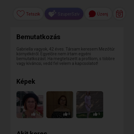
Tetszik
Üzenj
SzuperSzív
Bemutatkozás
Gabriella vagyok, 42 éves. Társam keresem Mezőtúr
környékéről. Egyelőre nem írtam egyéni
bemutatkozást. Ha megtetszett a profilom, s többre
vagy kíváncsi, vedd fel velem a kapcsolatot!
Képek
12
8
9
Akit keres