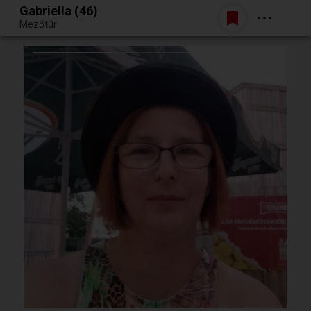
Gabriella (46)
Belépés
Mezőtúr
Egy jó randiból bármi lehet.