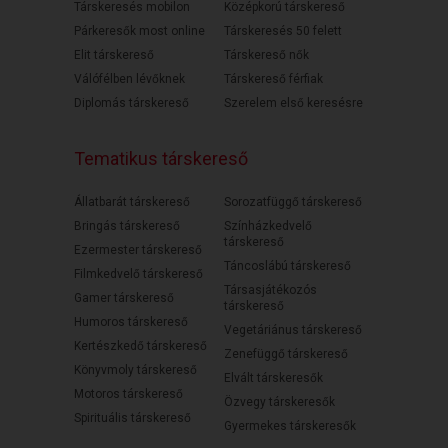
Társkeresés mobilon
Középkorú társkereső
Párkeresők most online
Társkeresés 50 felett
Elit társkereső
Társkereső nők
Válófélben lévőknek
Társkereső férfiak
Diplomás társkereső
Szerelem első keresésre
Tematikus társkereső
Állatbarát társkereső
Sorozatfüggő társkereső
Bringás társkereső
Színházkedvelő
társkereső
Ezermester társkereső
Táncoslábú társkereső
Filmkedvelő társkereső
Társasjátékozós
Gamer társkereső
társkereső
Humoros társkereső
Vegetáriánus társkereső
Kertészkedő társkereső
Zenefüggő társkereső
Könyvmoly társkereső
Elvált társkeresők
Motoros társkereső
Özvegy társkeresők
Spirituális társkereső
Gyermekes társkeresők