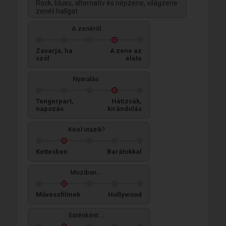
Rock, blues, alternativ és népzene, világzene
zenét hallgat
A zenéről
Zavarja, ha
A zene az
szól
élete
Nyaralás:
Tengerpart,
Hátizsák,
napozás
kirándulás
Kivel utazik?
Kettesben
Barátokkal
Moziban...
Művészfilmek
Hollywood
Esténként...