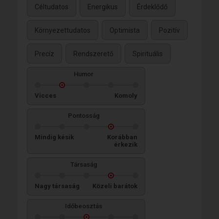
Céltudatos
Energikus
Érdeklődő
Környezettudatos
Optimista
Pozitív
Precíz
Rendszerető
Spirituális
Humor
Vicces
Komoly
Pontosság
Mindig késik
Korábban
érkezik
Társaság
Nagy társaság
Közeli barátok
Időbeosztás