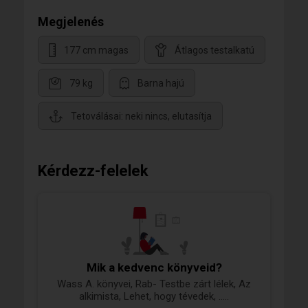
Megjelenés
177 cm magas
Átlagos testalkatú
79 kg
Barna hajú
Tetoválásai: neki nincs, elutasítja
Kérdezz-felelek
Mik a kedvenc könyveid?
Wass A. könyvei, Rab- Testbe zárt lélek, Az
alkimista, Lehet, hogy tévedek, .....