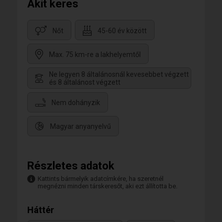
Akit keres
Nőt
45-60 év között
Max. 75 km-re a lakhelyemtől
Ne legyen 8 általánosnál kevesebbet végzett
és 8 általánost végzett
Nem dohányzik
Magyar anyanyelvű
Részletes adatok
Kattints bármelyik adatcímkére, ha szeretnél
megnézni minden társkeresőt, aki ezt állította be.
Háttér