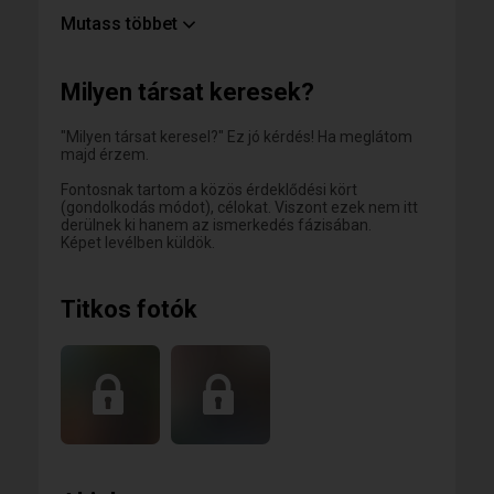
Elég nekem hogyha csak félig szeretsz,
Mutass többet
s több mint elég, ha meghagyod nekem a másik felet.
Elég ha néha vagy bátor értünk,
elég, ha csak akkor, mikor a kudarcunkat féltjük.
Milyen társat keresek?
Elég, ha nem ég el rögtön minden bennünk,
s ha egymáshoz érünk, elég,
ha egymás szabadságát birtokba sose vesszük.
"Milyen társat keresel?" Ez jó kérdés! Ha meglátom
majd érzem.
…akkor örökké a tied maradok,
s te az enyém.
Fontosnak tartom a közös érdeklődési kört
De figyelmeztetlek:
(gondolkodás módot), célokat. Viszont ezek nem itt
ha így akarsz szeretni,
derülnek ki hanem az ismerkedés fázisában.
akkor nekem abból sose lesz elég."
Képet levélben küldök.
Titkos fotók