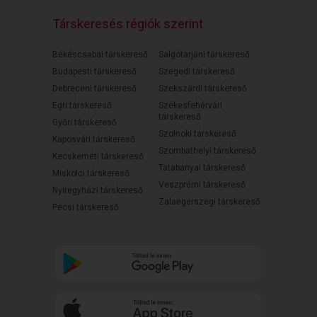
Társkeresés régiók szerint
Békéscsabai társkereső
Salgótarjáni társkereső
Budapesti társkereső
Szegedi társkereső
Debreceni társkereső
Szekszárdi társkereső
Egri társkereső
Székesfehérvári
társkereső
Győri társkereső
Szolnoki társkereső
Kaposvári társkereső
Szombathelyi társkereső
Kecskeméti társkereső
Tatabányai társkereső
Miskolci társkereső
Veszprémi társkereső
Nyíregyházi társkereső
Zalaegerszegi társkereső
Pécsi társkereső