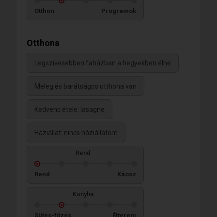
Otthon
Programok
Otthona
Legszívesebben faházban a hegyekben élne
Meleg és barátságos otthona van
Kedvenc étele: lasagne
Háziállat: nincs háziállatom
Rend
Rend
Káosz
Konyha
Sütés-főzés
Étterem