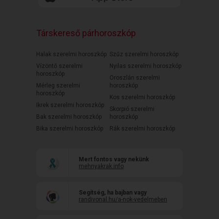
Társkereső párhoroszkóp
Halak szerelmi horoszkóp
Szűz szerelmi horoszkóp
Vízöntő szerelmi
Nyilas szerelmi horoszkóp
horoszkóp
Oroszlán szerelmi
Mérleg szerelmi
horoszkóp
horoszkóp
Kos szerelmi horoszkóp
Ikrek szerelmi horoszkóp
Skorpió szerelmi
Bak szerelmi horoszkóp
horoszkóp
Bika szerelmi horoszkóp
Rák szerelmi horoszkóp
Mert fontos vagy nekünk
mehnyakrak.info
Segítség, ha bajban vagy
randivonal.hu/a-nok-vedelmeben