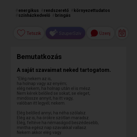
#
energikus
#
rendszerető
#
környezettudatos
#
színházkedvelő
#
bringás
Tetszik
Üzenj
SzuperSzív
Bemutatkozás
A saját szavaimat neked tartogatom.
"Elég nekem az is,
ha holnap vagy az enyém;
elég nekem, ha holnap után el is mész.
Nem kérek belőled se sokat, se eleget,
mindössze annyit, ha itt vagy,
valóban itt legyél; nekem.
Elég belőled annyi, ha néha szólalsz.
Elég az is, ha örökre szótlan maradsz.
Elég, feltéve ha némaságod beszédesebb,
mintha egész nap szavakkal vallasz.
Nekem akkor elég vagy.