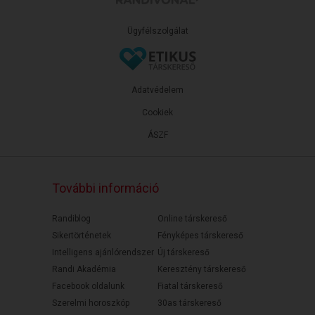
Ügyfélszolgálat
Adatvédelem
Cookiek
ÁSZF
További információ
Randiblog
Online társkereső
Sikertörténetek
Fényképes társkereső
Intelligens ajánlórendszer
Új társkereső
Randi Akadémia
Keresztény társkereső
Facebook oldalunk
Fiatal társkereső
Szerelmi horoszkóp
30as társkereső