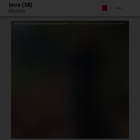
Imre (58)
Belépés
Mezőtúr
Egy jó randiból bármi lehet.