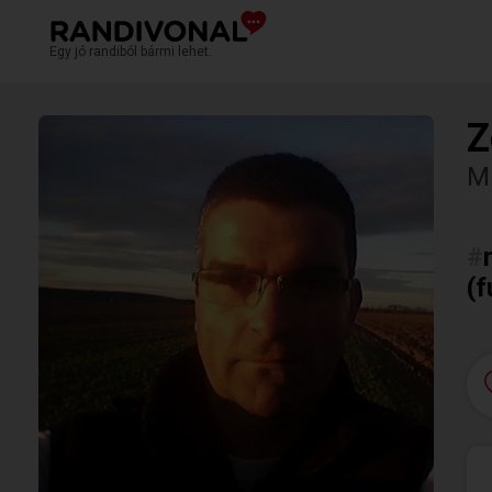
Egy jó randiból bármi lehet.
Z
Mi
#
(f