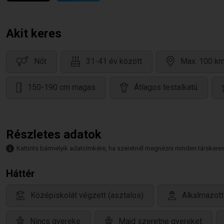
Akit keres
Nőt
31-41 év között
Max. 100 km
150-190 cm magas
Átlagos testalkatú
Részletes adatok
Kattints bármelyik adatcímkére, ha szeretnél megnézni minden társkeresőt,
Háttér
Középiskolát végzett (asztalos)
Alkalmazott
Nincs gyereke
Majd szeretne gyereket