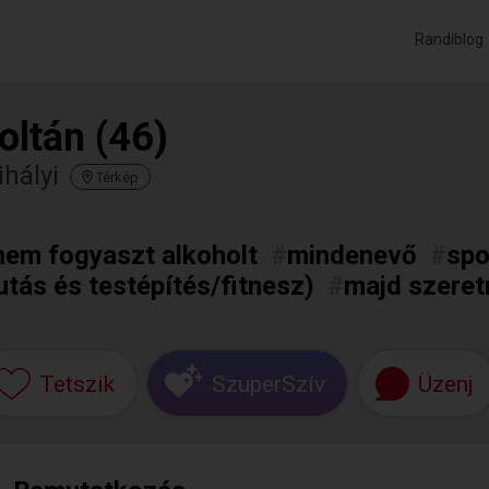
Randiblog
oltán (46)
hályi
Térkép
nem fogyaszt alkoholt
#
mindenevő
#
spo
utás és testépítés/fitnesz)
#
majd szeret
Tetszik
SzuperSzív
Üzenj