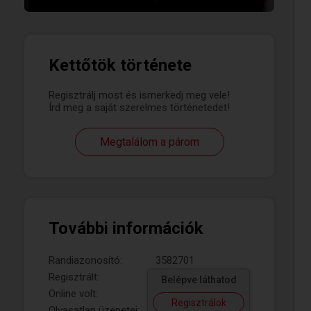
Kettőtök története
Regisztrálj most és ismerkedj meg vele!
Írd meg a saját szerelmes történetedet!
Megtalálom a párom
További információk
Randiazonosító:
3582701
Regisztrált:
Belépve láthatod
Online volt:
Regisztrálok
Olvasatlan üzenetei: