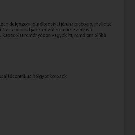
ban dolgozom, büfékocsival járunk piacokra, mellette
 4 alkalommal járok edzőterembe. Ezenkívűl
y kapcsolat reményében vagyok itt, remélem előbb
saládcentrikus hölgyet keresek.