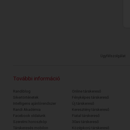
Ügyfélszolgálat
További információ
Randiblog
Online társkereső
Sikertörténetek
Fényképes társkereső
Intelligens ajánlórendszer
Új társkereső
Randi Akadémia
Keresztény társkereső
Facebook oldalunk
Fiatal társkereső
Szerelmi horoszkóp
30as társkereső
Társkeresés mobilon
Középkorú társkereső