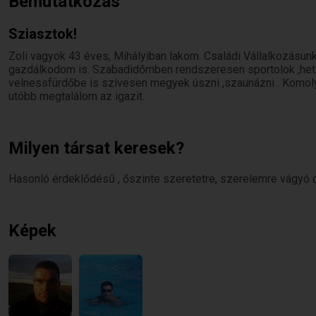
Bemutatkozás
Sziasztok!
Zoli vagyok 43 éves, Mihályiban lakom. Családi Vállalkozásunk
gazdálkodom is. Szabadidőmben rendszeresen sportolok ,heti
velnessfürdőbe is szívesen megyek úszni ,szaunázni . Komol
utóbb megtalálom az igazit.
Milyen társat keresek?
Hasonló érdeklődésű , őszinte szeretetre, szerelemre vágyó c
Képek