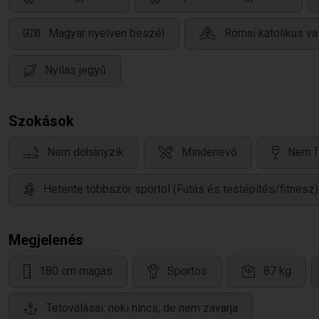
Magyar nyelven beszél
Római katolikus va
Nyilas jegyű
Szokások
Nem dohányzik
Mindenevő
Nem f
Hetente többször sportol (Futás és testépítés/fitnesz)
Megjelenés
180 cm magas
Sportos
87 kg
Tetoválásai: neki nincs, de nem zavarja