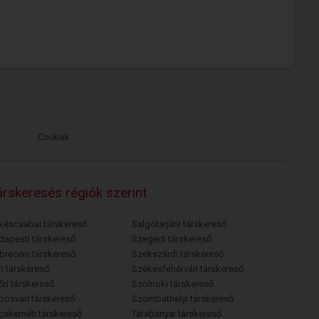
Cookiek
rskeresés régiók szerint
késcsabai társkereső
Salgótarjáni társkereső
dapesti társkereső
Szegedi társkereső
breceni társkereső
Szekszárdi társkereső
i társkereső
Székesfehérvári társkereső
őri társkereső
Szolnoki társkereső
posvári társkereső
Szombathelyi társkereső
cskeméti társkereső
Tatabányai társkereső