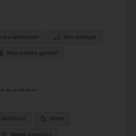
-re a lakhelyemtől
Nem dohányzik
Majd szeretne gyereket
 aki ezt állította be.
 (büfékocsi)
Nőtlen
Magyar anyanyelvű