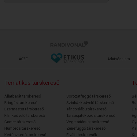
ÁSZF
Adatvédelem
Tematikus társkereső
Tá
Állatbarát társkereső
Sorozatfüggő társkereső
Bé
Bringás társkereső
Színházkedvelő társkereső
Bu
Ezermester társkereső
Táncoslábú társkereső
De
Filmkedvelő társkereső
Társasjátékozós társkereső
Egr
Gamer társkereső
Vegetáriánus társkereső
Gy
Humoros társkereső
Zenefüggő társkereső
Ka
Kertészkedő társkereső
Elvált társkeresők
Ke