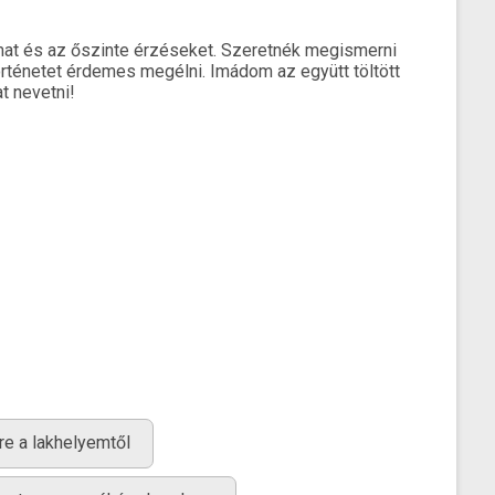
almat és az őszinte érzéseket. Szeretnék megismerni
örténetet érdemes megélni. Imádom az együtt töltött
at nevetni!
re a lakhelyemtől