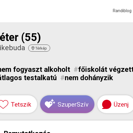
Randiblog
éter (55)
ikebuda
Térkép
nem fogyaszt alkoholt
#
főiskolát végzet
átlagos testalkatú
#
nem dohányzik
Tetszik
SzuperSzív
Üzenj