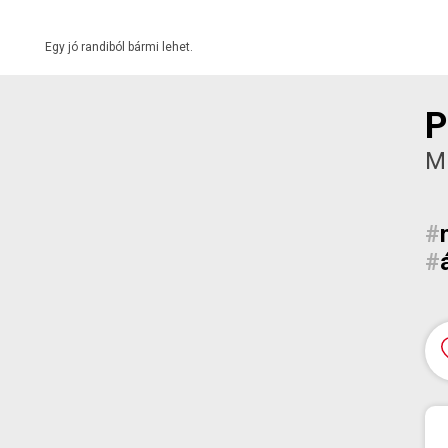
Egy jó randiból bármi lehet.
P
M
#
#