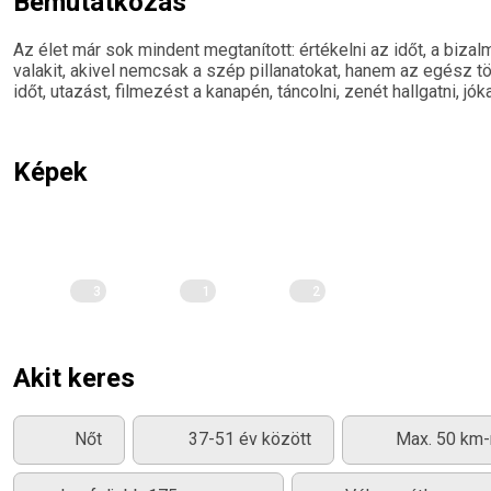
Bemutatkozás
Az élet már sok mindent megtanított: értékelni az időt, a biz
valakit, akivel nemcsak a szép pillanatokat, hanem az egész t
időt, utazást, filmezést a kanapén, táncolni, zenét hallgatni, jók
Képek
3
1
2
Akit keres
Nőt
37-51 év között
Max. 50 km-