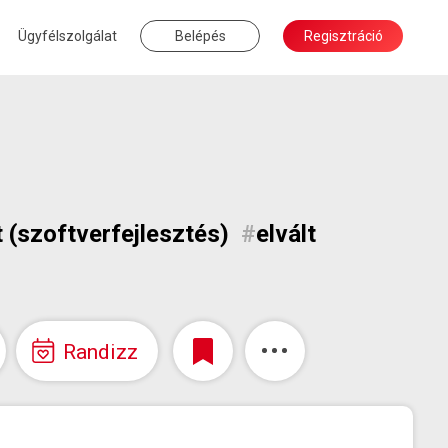
Ügyfélszolgálat
Belépés
Regisztráció
t (szoftverfejlesztés)
#
elvált
Randizz