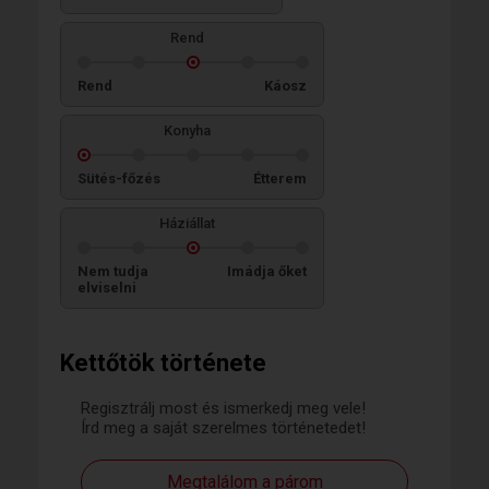
Rend
Rend
Káosz
Konyha
Sütés-főzés
Étterem
Háziállat
Nem tudja
Imádja őket
elviselni
Kettőtök története
Regisztrálj most és ismerkedj meg vele!
Írd meg a saját szerelmes történetedet!
Megtalálom a párom