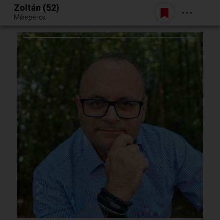
Zoltán (52)
Belépés
Mikepércs
Egy jó randiból bármi lehet.