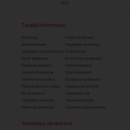
ÁSZF
További információ
Randiblog
Online társkereső
Sikertörténetek
Fényképes társkereső
Intelligens ajánlórendszer
Új társkereső
Randi Akadémia
Keresztény társkereső
Facebook oldalunk
Fiatal társkereső
Szerelmi horoszkóp
30as társkereső
Társkeresés mobilon
Középkorú társkereső
Párkeresők most online
Társkeresés 50 felett
Elit társkereső
Társkereső nők
Válófélben lévőknek
Társkereső férfiak
Diplomás társkereső
Szerelem első keresésre
Tematikus társkereső