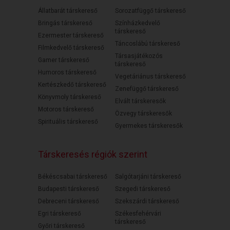
Állatbarát társkereső
Sorozatfüggő társkereső
Bringás társkereső
Színházkedvelő
társkereső
Ezermester társkereső
Táncoslábú társkereső
Filmkedvelő társkereső
Társasjátékozós
Gamer társkereső
társkereső
Humoros társkereső
Vegetáriánus társkereső
Kertészkedő társkereső
Zenefüggő társkereső
Könyvmoly társkereső
Elvált társkeresők
Motoros társkereső
Özvegy társkeresők
Spirituális társkereső
Gyermekes társkeresők
Társkeresés régiók szerint
Békéscsabai társkereső
Salgótarjáni társkereső
Budapesti társkereső
Szegedi társkereső
Debreceni társkereső
Szekszárdi társkereső
Egri társkereső
Székesfehérvári
társkereső
Győri társkereső