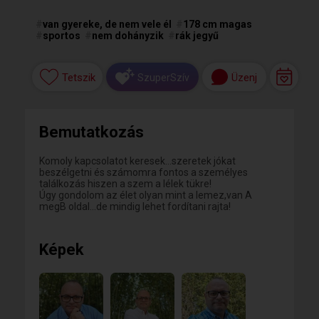
#
van gyereke, de nem vele él
#
178 cm magas
#
sportos
#
nem dohányzik
#
rák jegyű
Tetszik
Üzenj
SzuperSzív
Bemutatkozás
Komoly kapcsolatot keresek...szeretek jókat
beszélgetni és számomra fontos a személyes
találkozás hiszen a szem a lélek tükre!
Úgy gondolom az élet olyan mint a lemez,van A
megB oldal...de mindig lehet fordítani rajta!
Képek