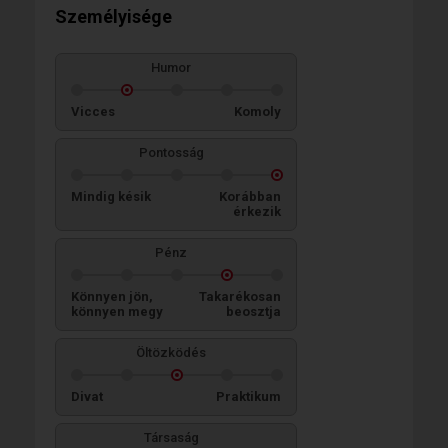
Személyisége
Humor
Vicces
Komoly
Pontosság
Mindig késik
Korábban
érkezik
Pénz
Könnyen jön,
Takarékosan
könnyen megy
beosztja
Öltözködés
Divat
Praktikum
Társaság