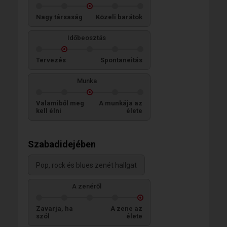
Nagy társaság
Közeli barátok
Időbeosztás
Tervezés
Spontaneitás
Munka
Valamiből meg
A munkája az
kell élni
élete
Szabadidejében
Pop, rock és blues zenét hallgat
A zenéről
Zavarja, ha
A zene az
szól
élete