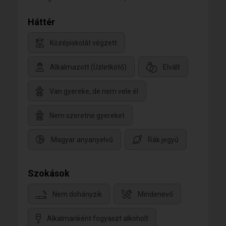
Háttér
Középiskolát végzett
Alkalmazott (Üzletkötő)
Elvált
Van gyereke, de nem vele él
Nem szeretne gyereket
Magyar anyanyelvű
Rák jegyű
Szokások
Nem dohányzik
Mindenevő
Alkalmanként fogyaszt alkoholt