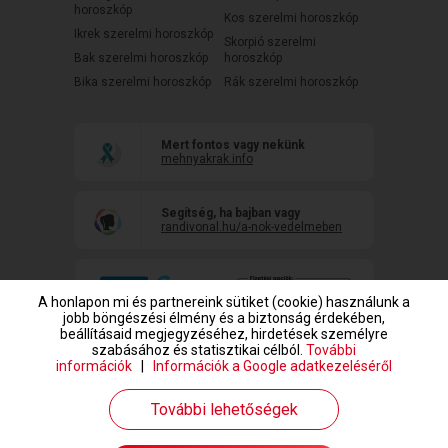
horoszkóp
Kos szerelmi horoszkóp
Ikrek szerelmi horoszkóp
Skorpió szerelmi
Bak szerelmi horoszkóp
horoszkóp
Bika szerelmi horoszkóp
Rák szerelmi horoszkóp
Mert fontos vagy nekünk
mehnyakrak.info
Segítség, ha bajban vagy
randivonal.hu/a-nok-vedelmeben
A honlapon mi és partnereink sütiket (cookie) használunk a
jobb böngészési élmény és a biztonság érdekében,
beállításaid megjegyzéséhez, hirdetések személyre
szabásához és statisztikai célból.
További
információk
|
Információk a Google adatkezeléséről
www.randivonal.hu © Copyright 1999-2026 Dating Central Europe Zrt.
További lehetőségek