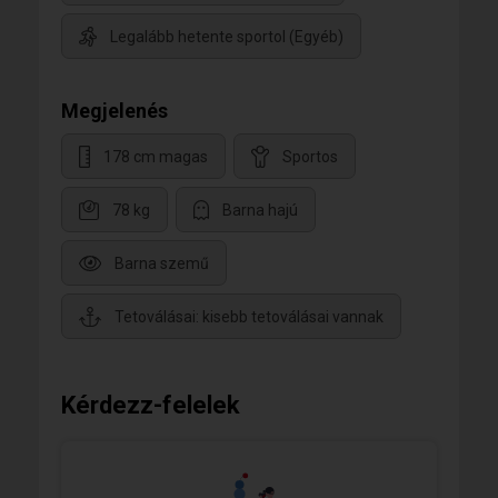
Legalább hetente sportol (Egyéb)
Megjelenés
178 cm magas
Sportos
78 kg
Barna hajú
Barna szemű
Tetoválásai: kisebb tetoválásai vannak
Kérdezz-felelek