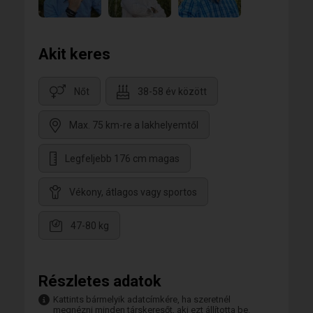
Akit keres
Nőt
38-58 év között
Max. 75 km-re a lakhelyemtől
Legfeljebb 176 cm magas
Vékony, átlagos vagy sportos
47-80 kg
Részletes adatok
Kattints bármelyik adatcímkére, ha szeretnél
megnézni minden társkeresőt, aki ezt állította be.