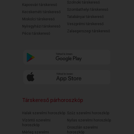
Szolnoki társkereső
Kaposvári társkereső
Szombathelyi társkereső
Kecskeméti társkereső
Tatabányai társkereső
Miskolci társkereső
Veszprémi társkereső
Nyíregyházi társkereső
Zalaegerszegi társkereső
Pécsi társkereső
Társkereső párhoroszkóp
Halak szerelmi horoszkóp
Szűz szerelmi horoszkóp
Vízöntő szerelmi
Nyilas szerelmi horoszkóp
horoszkóp
Oroszlán szerelmi
Mérleg szerelmi
horoszkóp