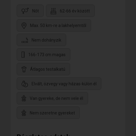
Nőt
62-66 év között
Max. 50 km-re a lakhelyemtől
Nem dohányzik
166-173 cm magas
Átlagos testalkatú
Elvált, özvegy vagy házas-külön él
Van gyereke, de nem vele él
Nem szeretne gyereket