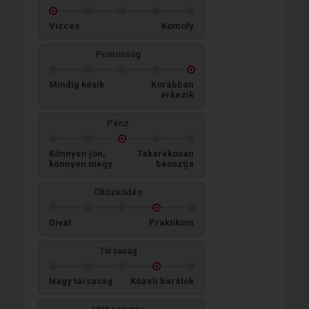
Vicces
Komoly
Pontosság
Mindig késik
Korábban
érkezik
Pénz
Könnyen jön,
Takarékosan
könnyen megy
beosztja
Öltözködés
Divat
Praktikum
Társaság
Nagy társaság
Közeli barátok