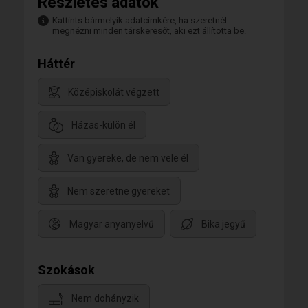
Részletes adatok
Kattints bármelyik adatcímkére, ha szeretnél
megnézni minden társkeresőt, aki ezt állította be.
Háttér
Középiskolát végzett
Házas-külön él
Van gyereke, de nem vele él
Nem szeretne gyereket
Magyar anyanyelvű
Bika jegyű
Szokások
Nem dohányzik