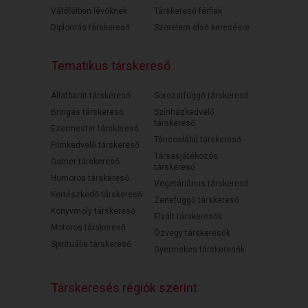
Válófélben lévőknek
Társkereső férfiak
Diplomás társkereső
Szerelem első keresésre
Tematikus társkereső
Állatbarát társkereső
Sorozatfüggő társkereső
Bringás társkereső
Színházkedvelő
társkereső
Ezermester társkereső
Táncoslábú társkereső
Filmkedvelő társkereső
Társasjátékozós
Gamer társkereső
társkereső
Humoros társkereső
Vegetáriánus társkereső
Kertészkedő társkereső
Zenefüggő társkereső
Könyvmoly társkereső
Elvált társkeresők
Motoros társkereső
Özvegy társkeresők
Spirituális társkereső
Gyermekes társkeresők
Társkeresés régiók szerint