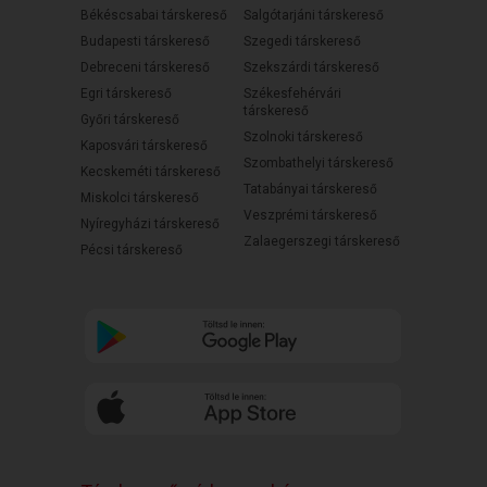
Békéscsabai társkereső
Salgótarjáni társkereső
Budapesti társkereső
Szegedi társkereső
Debreceni társkereső
Szekszárdi társkereső
Egri társkereső
Székesfehérvári
társkereső
Győri társkereső
Szolnoki társkereső
Kaposvári társkereső
Szombathelyi társkereső
Kecskeméti társkereső
Tatabányai társkereső
Miskolci társkereső
Veszprémi társkereső
Nyíregyházi társkereső
Zalaegerszegi társkereső
Pécsi társkereső