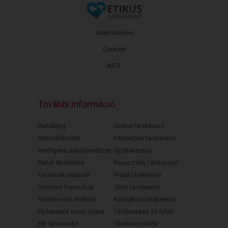
Adatvédelem
Cookiek
ÁSZF
További információ
Randiblog
Online társkereső
Sikertörténetek
Fényképes társkereső
Intelligens ajánlórendszer
Új társkereső
Randi Akadémia
Keresztény társkereső
Facebook oldalunk
Fiatal társkereső
Szerelmi horoszkóp
30as társkereső
Társkeresés mobilon
Középkorú társkereső
Párkeresők most online
Társkeresés 50 felett
Elit társkereső
Társkereső nők