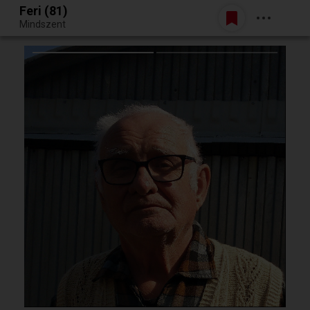
Feri (81)
Belépés
Mindszent
Egy jó randiból bármi lehet.