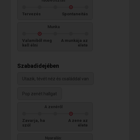
Időbeosztás
Tervezés
Spontaneitás
Munka
Valamiből meg
A munkája az
kell élni
élete
Szabadidejében
Utazik, tévét néz és családdal van
Pop zenét hallgat
A zenéről
Zavarja, ha
A zene az
szól
élete
Nyaralás: