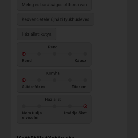
Meleg és barátságos otthona van
Kedvenc étele: újházi tyúkhúsleves
Háziállat: kutya
Rend
Rend
Káosz
Konyha
Sütés-főzés
Étterem
Háziállat
Nem tudja
Imádja őket
elviselni