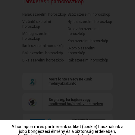
Társkereső párhoroszkóp
Halak szerelmi horoszkóp
Szűz szerelmi horoszkóp
Vízöntő szerelmi
Nyilas szerelmi horoszkóp
horoszkóp
Oroszlán szerelmi
Mérleg szerelmi
horoszkóp
horoszkóp
Kos szerelmi horoszkóp
Ikrek szerelmi horoszkóp
Skorpió szerelmi
Bak szerelmi horoszkóp
horoszkóp
Bika szerelmi horoszkóp
Rák szerelmi horoszkóp
Mert fontos vagy nekünk
mehnyakrak.info
Segítség, ha bajban vagy
randivonal.hu/a-nok-vedelmeben
A honlapon mi és partnereink sütiket (cookie) használunk a
jobb böngészési élmény és a biztonság érdekében,