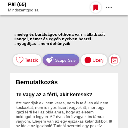
Pál (65)
Belépés
Mindszentgodisa
Egy jó randiból bármi lehet.
#
meleg és barátságos otthona van
#
állatbarát
#
angol, német és egyéb nyelven beszél
#
nyugdíjas
#
nem dohányzik
Tetszik
Üzenj
SzuperSzív
Bemutatkozás
Te vagy az a férfi, akit keresek?
Azt mondják aki nem keres, nem is talál és aki nem
kockáztat, nem is nyer. Ezért vagyok itt, mert egy
igazi férfi kell az oldalamra, hogy az életem
boldogabb legyen. 62 éves férfi vagyok és társra
vágyom. Elegem van az egy éjszakás kalandokból. Itt
az ideje az igazinak! Tudnál szeretni egy pozitív