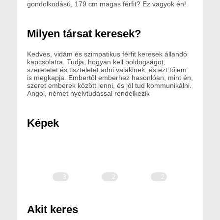
gondolkodású, 179 cm magas férfit? Ez vagyok én!
Milyen társat keresek?
Kedves, vidám és szimpatikus férfit keresek állandó
kapcsolatra. Tudja, hogyan kell boldogságot,
szeretetet és tiszteletet adni valakinek, és ezt tőlem
is megkapja. Embertől emberhez hasonlóan, mint én,
szeret emberek között lenni, és jól tud kommunikálni.
Angol, német nyelvtudással rendelkezik
Képek
3
2
2
1
Akit keres