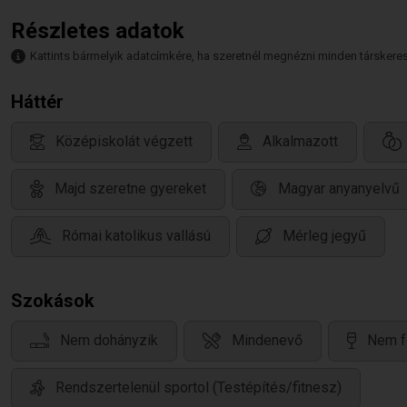
Részletes adatok
Kattints bármelyik adatcímkére, ha szeretnél megnézni minden társkeresőt,
Háttér
Középiskolát végzett
Alkalmazott
Majd szeretne gyereket
Magyar anyanyelvű
Római katolikus vallású
Mérleg jegyű
Szokások
Nem dohányzik
Mindenevő
Nem f
Rendszertelenül sportol (Testépítés/fitnesz)