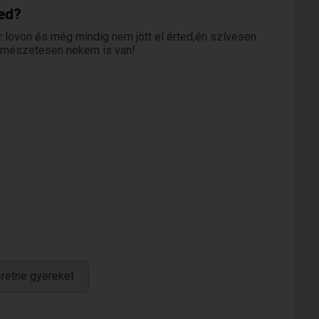
ted?
r lovon és még mindig nem jött el érted,én szívesen
rmészetesen nekem is van!
retne gyereket