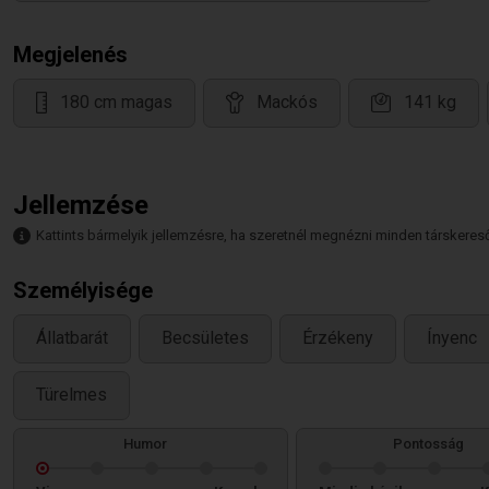
Megjelenés
180 cm magas
Mackós
141 kg
Jellemzése
Kattints bármelyik jellemzésre, ha szeretnél megnézni minden társkeresőt,
Személyisége
Állatbarát
Becsületes
Érzékeny
Ínyenc
Türelmes
Humor
Pontosság