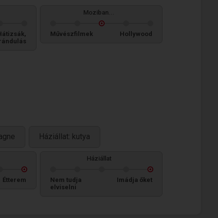
Moziban...
Hátizsák,
Művészfilmek
Hollywood
rándulás
sagne
Háziállat: kutya
Háziállat
Étterem
Nem tudja
Imádja őket
elviselni