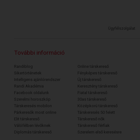
Ügyfélszolgálat
További információ
Randiblog
Online társkereső
Sikertörténetek
Fényképes társkereső
Intelligens ajánlórendszer
Új társkereső
Randi Akadémia
Keresztény társkereső
Facebook oldalunk
Fiatal társkereső
Szerelmi horoszkóp
30as társkereső
Társkeresés mobilon
Középkorú társkereső
Párkeresők most online
Társkeresés 50 felett
Elit társkereső
Társkereső nők
Válófélben lévőknek
Társkereső férfiak
Diplomás társkereső
Szerelem első keresésre