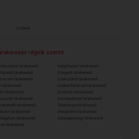
Cookiek
rskeresés régiók szerint
késcsabai társkereső
Salgótarjáni társkereső
dapesti társkereső
Szegedi társkereső
breceni társkereső
Szekszárdi társkereső
i társkereső
Székesfehérvári társkereső
őri társkereső
Szolnoki társkereső
posvári társkereső
Szombathelyi társkereső
cskeméti társkereső
Tatabányai társkereső
skolci társkereső
Veszprémi társkereső
íregyházi társkereső
Zalaegerszegi társkereső
csi társkereső