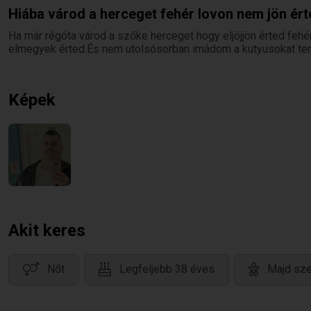
Hiába várod a herceget fehér lovon nem jön ér
Ha már régóta várod a szőke herceget hogy eljöjjön érted fehé
elmegyek érted.És nem utolsósorban imádom a kutyusokat te
Képek
Akit keres
Nőt
Legfeljebb 38 éves
Majd sze