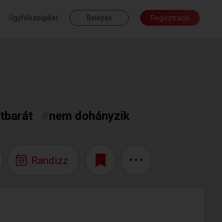
Ügyfélszolgálat
Belépés
Regisztráció
atbarát
#
nem dohányzik
Randizz