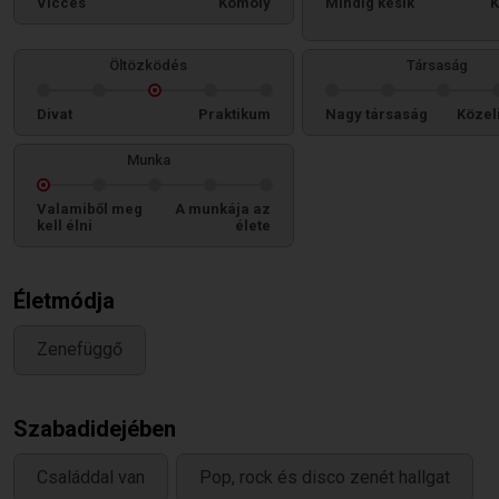
Vicces
Komoly
Mindig késik
K
Öltözködés
Társaság
Divat
Praktikum
Nagy társaság
Közel
Munka
Valamiből meg
A munkája az
kell élni
élete
Életmódja
Zenefüggő
Szabadidejében
Családdal van
Pop, rock és disco zenét hallgat