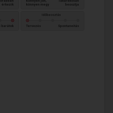
orábban
Könnyen jön,
Takarékosan
érkezik
könnyen megy
beosztja
Időbeosztás
i barátok
Tervezés
Spontaneitás