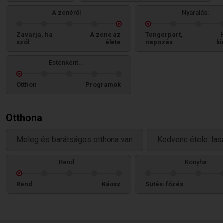
A zenéről
Nyaralás:
Zavarja, ha
A zene az
Tengerpart,
szól
élete
napozás
ki
Esténként...
Otthon
Programok
Otthona
Meleg és barátságos otthona van
Kedvenc étele: la
Rend
Konyha
Rend
Káosz
Sütés-főzés