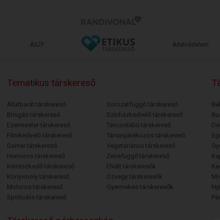
ÁSZF
Adatvédelem
Tematikus társkereső
Tá
Állatbarát társkereső
Sorozatfüggő társkereső
Bé
Bringás társkereső
Színházkedvelő társkereső
Bu
Ezermester társkereső
Táncoslábú társkereső
De
Filmkedvelő társkereső
Társasjátékozós társkereső
Egr
Gamer társkereső
Vegetáriánus társkereső
Gy
Humoros társkereső
Zenefüggő társkereső
Ka
Kertészkedő társkereső
Elvált társkeresők
Ke
Könyvmoly társkereső
Özvegy társkeresők
Mi
Motoros társkereső
Gyermekes társkeresők
Ny
Spirituális társkereső
Pé