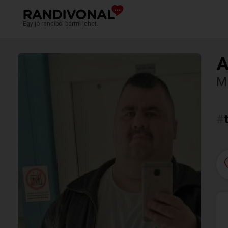
Egy jó randiból bármi lehet.
A
M
#