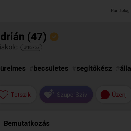
Randiblog
drián (47)
iskolc
Térkép
türelmes
#
becsületes
#
segítőkész
#
áll
Tetszik
SzuperSzív
Üzenj
Bemutatkozás