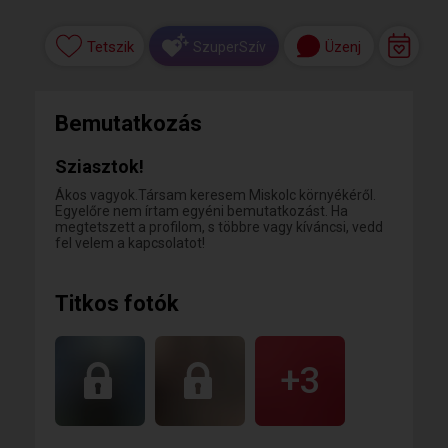
Tetszik
Üzenj
SzuperSzív
Bemutatkozás
Sziasztok!
Ákos vagyok.Társam keresem Miskolc környékéről.
Egyelőre nem írtam egyéni bemutatkozást. Ha
megtetszett a profilom, s többre vagy kíváncsi, vedd
fel velem a kapcsolatot!
Titkos fotók
+3