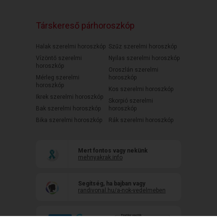
Társkereső párhoroszkóp
Halak szerelmi horoszkóp
Szűz szerelmi horoszkóp
Vízöntő szerelmi
Nyilas szerelmi horoszkóp
horoszkóp
Oroszlán szerelmi
Mérleg szerelmi
horoszkóp
horoszkóp
Kos szerelmi horoszkóp
Ikrek szerelmi horoszkóp
Skorpió szerelmi
Bak szerelmi horoszkóp
horoszkóp
Bika szerelmi horoszkóp
Rák szerelmi horoszkóp
Mert fontos vagy nekünk
mehnyakrak.info
Segítség, ha bajban vagy
randivonal.hu/a-nok-vedelmeben