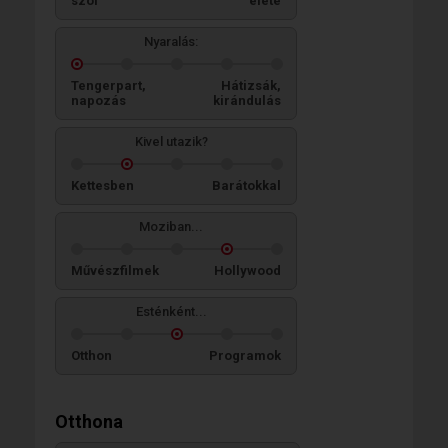
szól
élete
Nyaralás:
Tengerpart,
Hátizsák,
napozás
kirándulás
Kivel utazik?
Kettesben
Barátokkal
Moziban...
Művészfilmek
Hollywood
Esténként...
Otthon
Programok
Otthona