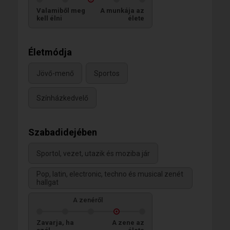
Valamiből meg
A munkája az
kell élni
élete
Életmódja
Jövő-menő
Sportos
Színházkedvelő
Szabadidejében
Sportol, vezet, utazik és moziba jár
Pop, latin, electronic, techno és musical zenét
hallgat
A zenéről
Zavarja, ha
A zene az