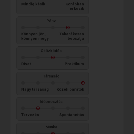
Mindig késik
Korábban
érkezik
Pénz
Könnyen jön,
Takarékosan
könnyen megy
beosztja
Öltözködés
Divat
Praktikum
Társaság
Nagy társaság
Közeli barátok
Időbeosztás
Tervezés
Spontaneitás
Munka