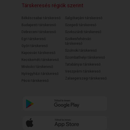
Társkeresés régiók szerint
Békéscsabai társkereső
Salgótarjáni társkereső
Budapesti társkereső
Szegedi társkereső
Debreceni társkereső
Szekszárdi társkereső
Egri társkereső
Székesfehérvári
társkereső
Győri társkereső
Szolnoki társkereső
Kaposvári társkereső
Szombathelyi társkereső
Kecskeméti társkereső
Tatabányai társkereső
Miskolci társkereső
Veszprémi társkereső
Nyíregyházi társkereső
Zalaegerszegi társkereső
Pécsi társkereső