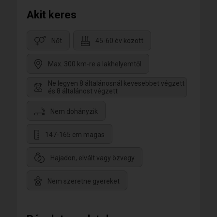
Akit keres
Nőt
45-60 év között
Max. 300 km-re a lakhelyemtől
Ne legyen 8 általánosnál kevesebbet végzett
és 8 általánost végzett
Nem dohányzik
147-165 cm magas
Hajadon, elvált vagy özvegy
Nem szeretne gyereket