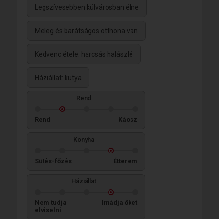
Legszívesebben külvárosban élne
Meleg és barátságos otthona van
Kedvenc étele: harcsás halászlé
Háziállat: kutya
Rend
Rend
Káosz
Konyha
Sütés-főzés
Étterem
Háziállat
Nem tudja
Imádja őket
elviselni