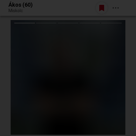
Ákos (60)
Belépés
Miskolc
Egy jó randiból bármi lehet.