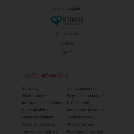
Ügyfélszolgálat
Adatvédelem
Cookiek
ÁSZF
További információ
Randiblog
Online társkereső
Sikertörténetek
Fényképes társkereső
Intelligens ajánlórendszer
Új társkereső
Randi Akadémia
Keresztény társkereső
Facebook oldalunk
Fiatal társkereső
Szerelmi horoszkóp
30as társkereső
Társkeresés mobilon
Középkorú társkereső