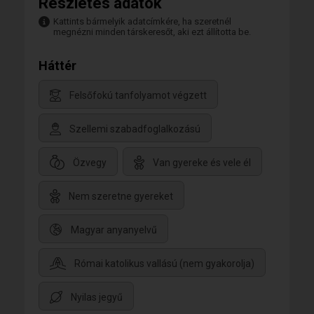
Részletes adatok
Kattints bármelyik adatcímkére, ha szeretnél
megnézni minden társkeresőt, aki ezt állította be.
Háttér
Felsőfokú tanfolyamot végzett
Szellemi szabadfoglalkozású
Özvegy
Van gyereke és vele él
Nem szeretne gyereket
Magyar anyanyelvű
Római katolikus vallású (nem gyakorolja)
Nyilas jegyű