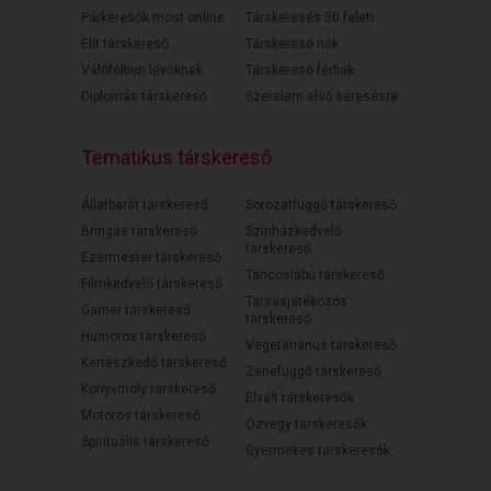
Párkeresők most online
Társkeresés 50 felett
Elit társkereső
Társkereső nők
Válófélben lévőknek
Társkereső férfiak
Diplomás társkereső
Szerelem első keresésre
Tematikus társkereső
Állatbarát társkereső
Sorozatfüggő társkereső
Bringás társkereső
Színházkedvelő
társkereső
Ezermester társkereső
Táncoslábú társkereső
Filmkedvelő társkereső
Társasjátékozós
Gamer társkereső
társkereső
Humoros társkereső
Vegetáriánus társkereső
Kertészkedő társkereső
Zenefüggő társkereső
Könyvmoly társkereső
Elvált társkeresők
Motoros társkereső
Özvegy társkeresők
Spirituális társkereső
Gyermekes társkeresők