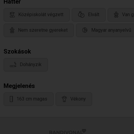
Háttér
Középiskolát végzett
Elvált
Van g
Nem szeretne gyereket
Magyar anyanyelvű
Szokások
Dohányzik
Megjelenés
163 cm magas
Vékony