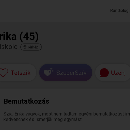
Randiblog
rika (45)
iskolc
Térkép
Tetszik
SzuperSzív
Üzenj
Bemutatkozás
Szia, Erika vagyok, most nem tudtam egyéni bemutatkozást írni. 
kedvencnek és ismerjük meg egymást.