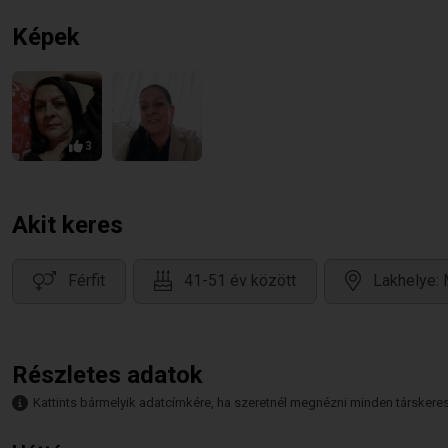
Képek
3
Akit keres
Férfit
41-51 év között
Lakhelye:
Részletes adatok
Kattints bármelyik adatcímkére, ha szeretnél megnézni minden társkeresőt,