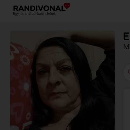
Egy jó randiból bármi lehet.
E
M