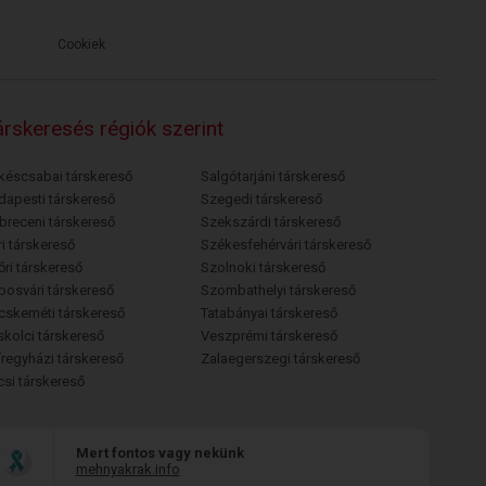
Cookiek
rskeresés régiók szerint
késcsabai társkereső
Salgótarjáni társkereső
dapesti társkereső
Szegedi társkereső
breceni társkereső
Szekszárdi társkereső
i társkereső
Székesfehérvári társkereső
őri társkereső
Szolnoki társkereső
posvári társkereső
Szombathelyi társkereső
cskeméti társkereső
Tatabányai társkereső
skolci társkereső
Veszprémi társkereső
íregyházi társkereső
Zalaegerszegi társkereső
csi társkereső
Mert fontos vagy nekünk
mehnyakrak.info