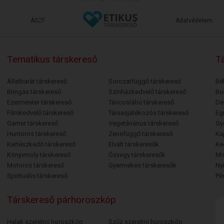
ÁSZF
Adatvédelem
Tematikus társkereső
Tá
Állatbarát társkereső
Sorozatfüggő társkereső
Bé
Bringás társkereső
Színházkedvelő társkereső
Bu
Ezermester társkereső
Táncoslábú társkereső
De
Filmkedvelő társkereső
Társasjátékozós társkereső
Egr
Gamer társkereső
Vegetáriánus társkereső
Gy
Humoros társkereső
Zenefüggő társkereső
Ka
Kertészkedő társkereső
Elvált társkeresők
Ke
Könyvmoly társkereső
Özvegy társkeresők
Mi
Motoros társkereső
Gyermekes társkeresők
Ny
Spirituális társkereső
Pé
Társkereső párhoroszkóp
Halak szerelmi horoszkóp
Szűz szerelmi horoszkóp