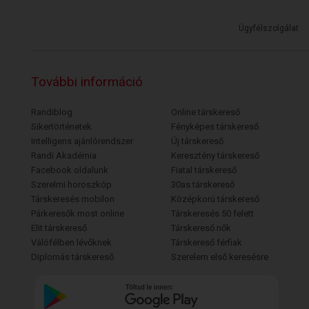
Ügyfélszolgálat
További információ
Randiblog
Online társkereső
Sikertörténetek
Fényképes társkereső
Intelligens ajánlórendszer
Új társkereső
Randi Akadémia
Keresztény társkereső
Facebook oldalunk
Fiatal társkereső
Szerelmi horoszkóp
30as társkereső
Társkeresés mobilon
Középkorú társkereső
Párkeresők most online
Társkeresés 50 felett
Elit társkereső
Társkereső nők
Válófélben lévőknek
Társkereső férfiak
Diplomás társkereső
Szerelem első keresésre