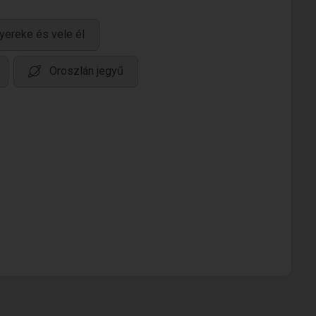
yereke és vele él
Oroszlán jegyű