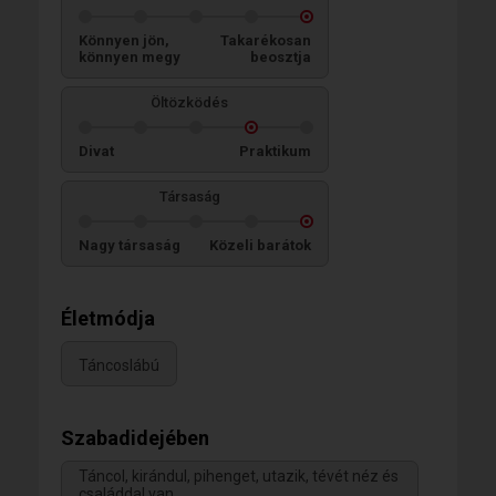
Könnyen jön,
Takarékosan
könnyen megy
beosztja
Öltözködés
Divat
Praktikum
Társaság
Nagy társaság
Közeli barátok
Életmódja
Táncoslábú
Szabadidejében
Táncol, kirándul, pihenget, utazik, tévét néz és
családdal van