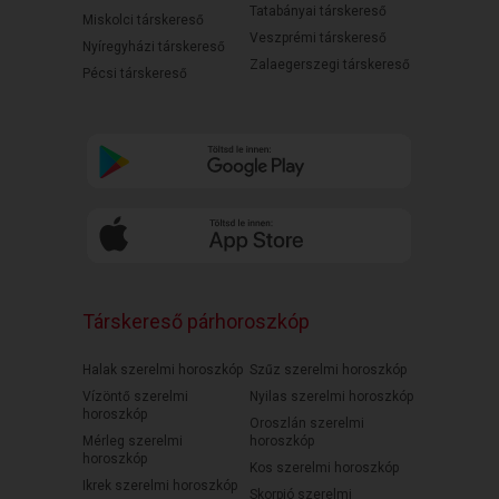
Tatabányai társkereső
Miskolci társkereső
Veszprémi társkereső
Nyíregyházi társkereső
Zalaegerszegi társkereső
Pécsi társkereső
Társkereső párhoroszkóp
Halak szerelmi horoszkóp
Szűz szerelmi horoszkóp
Vízöntő szerelmi
Nyilas szerelmi horoszkóp
horoszkóp
Oroszlán szerelmi
Mérleg szerelmi
horoszkóp
horoszkóp
Kos szerelmi horoszkóp
Ikrek szerelmi horoszkóp
Skorpió szerelmi