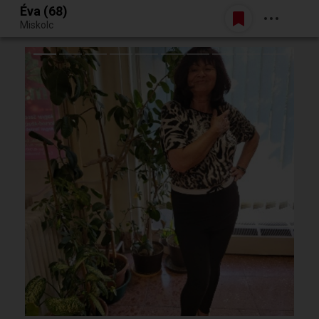
Éva (68)
Belépés
Miskolc
Egy jó randiból bármi lehet.