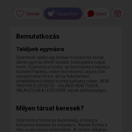
Tetszik
Üzenj
SzuperSzív
Bemutatkozás
Találjunk egymásra
Szeretnék találni egy korban hozzám illő társat.
akivel egymás életét szebbé, boldogabbá tudjuk
tenni...Számomra fontos. az őszinteség a hűség a
tisztelet.Fiatalos, vidám természetű vagyok.Sok
mindent lehet itt írni..de ha felkeltettem
érdeklődésed.többet is meg tudhatsz rólam...NEM
VAGYOK ELŐFIZETŐ---SAJNOS NEM TUDOK
VÁLASZOLNI A LEVELEKRE..Kérek elérhetőséget..
Milyen társat keresek?
Számomra fontos az őszinteség, a húség a
kölcsönös tisztelet és a bizalom...Akinek fontos a
társ, a szó szoros értemében...A rohanó világban.