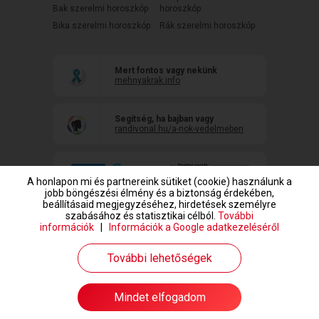
Bak szerelmi horoszkóp
horoszkóp
Bika szerelmi horoszkóp
Rák szerelmi horoszkóp
Mert fontos vagy nekünk
mehnyakrak.info
Segítség, ha bajban vagy
randivonal.hu/a-nok-vedelmeben
A honlapon mi és partnereink sütiket (cookie) használunk a
jobb böngészési élmény és a biztonság érdekében,
beállításaid megjegyzéséhez, hirdetések személyre
szabásához és statisztikai célból.
További
információk
|
Információk a Google adatkezeléséről
www.randivonal.hu © Copyright 1999-2026 Dating Central Europe Zrt.
További lehetőségek
Mindet elfogadom