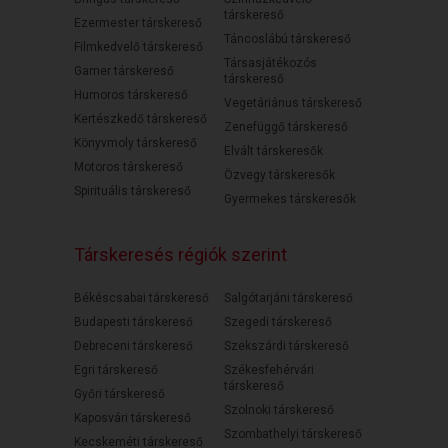
társkereső
Ezermester társkereső
Táncoslábú társkereső
Filmkedvelő társkereső
Társasjátékozós
Gamer társkereső
társkereső
Humoros társkereső
Vegetáriánus társkereső
Kertészkedő társkereső
Zenefüggő társkereső
Könyvmoly társkereső
Elvált társkeresők
Motoros társkereső
Özvegy társkeresők
Spirituális társkereső
Gyermekes társkeresők
Társkeresés régiók szerint
Békéscsabai társkereső
Salgótarjáni társkereső
Budapesti társkereső
Szegedi társkereső
Debreceni társkereső
Szekszárdi társkereső
Egri társkereső
Székesfehérvári
társkereső
Győri társkereső
Szolnoki társkereső
Kaposvári társkereső
Szombathelyi társkereső
Kecskeméti társkereső