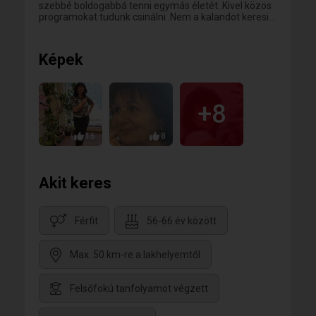
szebbé boldogabbá tenni egymás életét..Kivel közös
programokat tudunk csinálni..Nem a kalandot keresi...
Képek
+8
16
8
Akit keres
Férfit
56-66 év között
Max. 50 km-re a lakhelyemtől
Felsőfokú tanfolyamot végzett