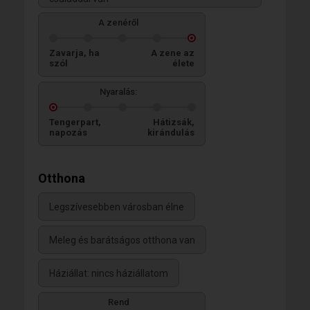
A zenéről
Zavarja, ha
A zene az
szól
élete
Nyaralás:
Tengerpart,
Hátizsák,
napozás
kirándulás
Otthona
Legszívesebben városban élne
Meleg és barátságos otthona van
Háziállat: nincs háziállatom
Rend