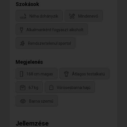
Szokások
Néha dohányzik
Mindenevő
Alkalmanként fogyaszt alkoholt
Rendszertelenül sportol
Megjelenés
168 cm magas
Átlagos testalkatú
67 kg
Vörösesbarna hajú
Barna szemű
Jellemzése