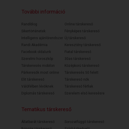
További információ
Randiblog
Online társkereső
Sikertörténetek
Fényképes társkereső
Intelligens ajánlórendszer
Új társkereső
Randi Akadémia
Keresztény társkereső
Facebook oldalunk
Fiatal társkereső
Szerelmi horoszkóp
30as társkereső
Társkeresés mobilon
Középkorú társkereső
Párkeresők most online
Társkeresés 50 felett
Elit társkereső
Társkereső nők
Válófélben lévőknek
Társkereső férfiak
Diplomás társkereső
Szerelem első keresésre
Tematikus társkereső
Állatbarát társkereső
Sorozatfüggő társkereső
Bringás társkereső
Színházkedvelő