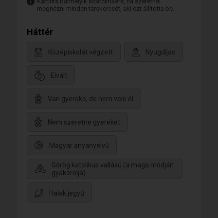
Kattints bármelyik adatcímkére, ha szeretnél
megnézni minden társkeresőt, aki ezt állította be.
Háttér
Középiskolát végzett
Nyugdíjas
Elvált
Van gyereke, de nem vele él
Nem szeretne gyereket
Magyar anyanyelvű
Görög katolikus vallású (a maga módján
gyakorolja)
Halak jegyű