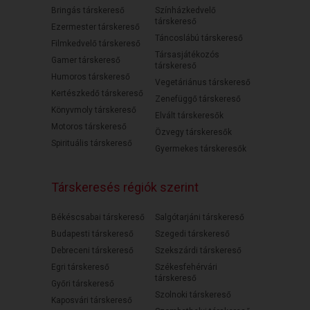
Bringás társkereső
Színházkedvelő
társkereső
Ezermester társkereső
Táncoslábú társkereső
Filmkedvelő társkereső
Társasjátékozós
Gamer társkereső
társkereső
Humoros társkereső
Vegetáriánus társkereső
Kertészkedő társkereső
Zenefüggő társkereső
Könyvmoly társkereső
Elvált társkeresők
Motoros társkereső
Özvegy társkeresők
Spirituális társkereső
Gyermekes társkeresők
Társkeresés régiók szerint
Békéscsabai társkereső
Salgótarjáni társkereső
Budapesti társkereső
Szegedi társkereső
Debreceni társkereső
Szekszárdi társkereső
Egri társkereső
Székesfehérvári
társkereső
Győri társkereső
Szolnoki társkereső
Kaposvári társkereső