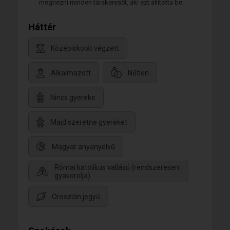
megnézni minden társkeresőt, aki ezt állította be.
Háttér
Középiskolát végzett
Alkalmazott
Nőtlen
Nincs gyereke
Majd szeretne gyereket
Magyar anyanyelvű
Római katolikus vallású (rendszeresen
gyakorolja)
Oroszlán jegyű