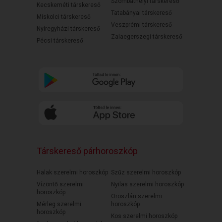
Szombathelyi társkereső
Kecskeméti társkereső
Tatabányai társkereső
Miskolci társkereső
Veszprémi társkereső
Nyíregyházi társkereső
Zalaegerszegi társkereső
Pécsi társkereső
Társkereső párhoroszkóp
Halak szerelmi horoszkóp
Szűz szerelmi horoszkóp
Vízöntő szerelmi
Nyilas szerelmi horoszkóp
horoszkóp
Oroszlán szerelmi
Mérleg szerelmi
horoszkóp
horoszkóp
Kos szerelmi horoszkóp