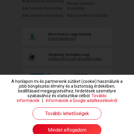
Ikrek szerelmi horoszkóp
Skorpió szerelmi
Bak szerelmi horoszkóp
horoszkóp
Bika szerelmi horoszkóp
Rák szerelmi horoszkóp
Mert fontos vagy nekünk
mehnyakrak.info
Segítség, ha bajban vagy
randivonal.hu/a-nok-vedelmeben
A honlapon mi és partnereink sütiket (cookie) használunk a
jobb böngészési élmény és a biztonság érdekében,
beállításaid megjegyzéséhez, hirdetések személyre
szabásához és statisztikai célból.
További
információk
|
Információk a Google adatkezeléséről
www.randivonal.hu © Copyright 1999-2026 Dating Central Europe Zrt.
További lehetőségek
Mindet elfogadom