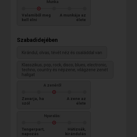
Munka
Valamiből meg
A munkája az
kell élni
élete
Szabadidejében
Kirándul, olvas, tévét néz és családdal van
Klasszikus, pop, rock, disco, blues, electronic,
techno, country és népzene, világzene zenét
hallgat
A zenéről
Zavarja, ha
A zene az
szól
élete
Nyaralás:
Tengerpart,
Hátizsák,
napozás
kirándulás