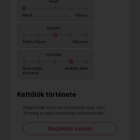
Rend
Rend
Káosz
Konyha
Sütés-főzés
Étterem
Háziállat
Nem tudja
Imádja őket
elviselni
Kettőtök története
Regisztrálj most és ismerkedj meg vele!
Írd meg a saját szerelmes történetedet!
Megtalálom a párom