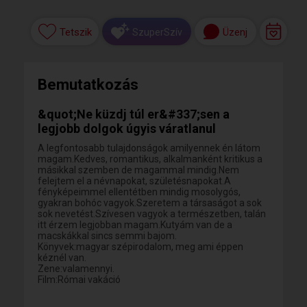
Tetszik
Üzenj
SzuperSzív
Bemutatkozás
&quot;Ne küzdj túl er&#337;sen a
legjobb dolgok úgyis váratlanul
A legfontosabb tulajdonságok amilyennek én látom
magam.Kedves, romantikus, alkalmanként kritikus a
másikkal szemben de magammal mindig.Nem
felejtem el a névnapokat, születésnapokat.A
fényképeimmel ellentétben mindig mosolygós,
gyakran bohóc vagyok.Szeretem a társaságot a sok
sok nevetést.Szívesen vagyok a természetben, talán
itt érzem legjobban magam.Kutyám van de a
macskákkal sincs semmi bajom.
Könyvek:magyar szépirodalom, meg ami éppen
kéznél van.
Zene:valamennyi.
Film:Római vakáció