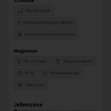
Szokások
Nem dohányzik
Alkalmanként fogyaszt alkoholt
Rendszertelenül sportol (Úszás)
Megjelenés
181 cm magas
Átlagos testalkatú
95 kg
Vörösesbarna hajú
Zöld szemű
Jellemzése