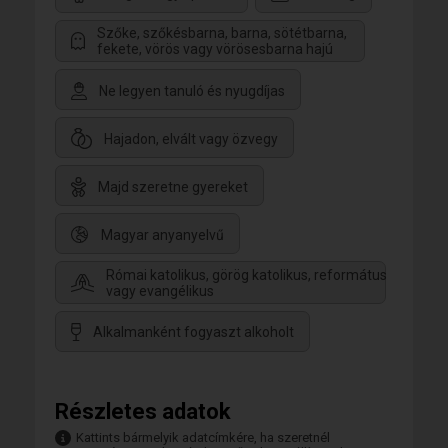
Szőke, szőkésbarna, barna, sötétbarna,
fekete, vörös vagy vörösesbarna hajú
Ne legyen tanuló és nyugdíjas
Hajadon, elvált vagy özvegy
Majd szeretne gyereket
Magyar anyanyelvű
Római katolikus, görög katolikus, református
vagy evangélikus
Alkalmanként fogyaszt alkoholt
Részletes adatok
Kattints bármelyik adatcímkére, ha szeretnél