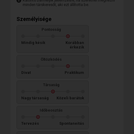
Kattints bármelyik jellemzésre, ha szeretnél megnézni
minden társkeresőt, aki ezt állította be.
Személyisége
Pontosság
Mindig késik
Korábban
érkezik
Öltözködés
Divat
Praktikum
Társaság
Nagy társaság
Közeli barátok
Időbeosztás
Tervezés
Spontaneitás