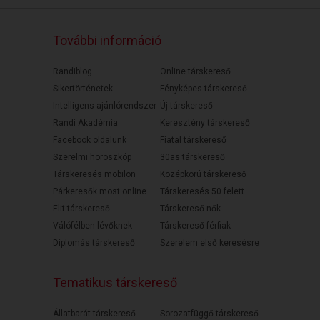
További információ
Randiblog
Online társkereső
Sikertörténetek
Fényképes társkereső
Intelligens ajánlórendszer
Új társkereső
Randi Akadémia
Keresztény társkereső
Facebook oldalunk
Fiatal társkereső
Szerelmi horoszkóp
30as társkereső
Társkeresés mobilon
Középkorú társkereső
Párkeresők most online
Társkeresés 50 felett
Elit társkereső
Társkereső nők
Válófélben lévőknek
Társkereső férfiak
Diplomás társkereső
Szerelem első keresésre
Tematikus társkereső
Állatbarát társkereső
Sorozatfüggő társkereső