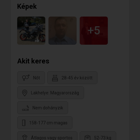
Képek
+5
7
Akit keres
Nőt
28-45 év között
Lakhelye: Magyarország
Nem dohányzik
158-177 cm magas
Átlagos vagy sportos
52-73 kg