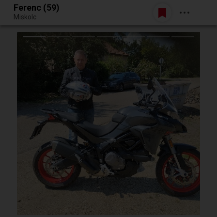
Ferenc (59)
Belépés
Miskolc
Egy jó randiból bármi lehet.