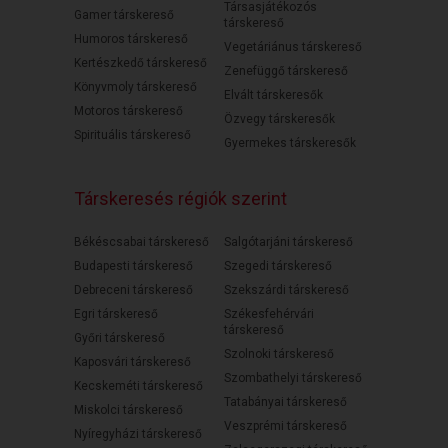
Társasjátékozós
Gamer társkereső
társkereső
Humoros társkereső
Vegetáriánus társkereső
Kertészkedő társkereső
Zenefüggő társkereső
Könyvmoly társkereső
Elvált társkeresők
Motoros társkereső
Özvegy társkeresők
Spirituális társkereső
Gyermekes társkeresők
Társkeresés régiók szerint
Békéscsabai társkereső
Salgótarjáni társkereső
Budapesti társkereső
Szegedi társkereső
Debreceni társkereső
Szekszárdi társkereső
Egri társkereső
Székesfehérvári
társkereső
Győri társkereső
Szolnoki társkereső
Kaposvári társkereső
Szombathelyi társkereső
Kecskeméti társkereső
Tatabányai társkereső
Miskolci társkereső
Veszprémi társkereső
Nyíregyházi társkereső