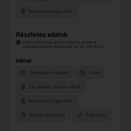
Nem szeretne gyereket
Részletes adatok
Kattints bármelyik adatcímkére, ha szeretnél
megnézni minden társkeresőt, aki ezt állította be.
Háttér
Technikumot végzett
Elvált
Van gyereke, de nem vele él
Nem szeretne gyereket
Magyar anyanyelvű
Szűz jegyű