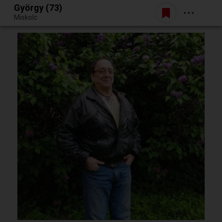
György (73)
Belépés
Miskolc
Egy jó randiból bármi lehet.