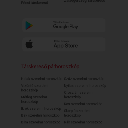
Zalaegerszegi társkereső
Pécsi társkereső
Társkereső párhoroszkóp
Halak szerelmi horoszkóp
Szűz szerelmi horoszkóp
Vízöntő szerelmi
Nyilas szerelmi horoszkóp
horoszkóp
Oroszlán szerelmi
Mérleg szerelmi
horoszkóp
horoszkóp
Kos szerelmi horoszkóp
Ikrek szerelmi horoszkóp
Skorpió szerelmi
Bak szerelmi horoszkóp
horoszkóp
Bika szerelmi horoszkóp
Rák szerelmi horoszkóp