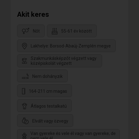
Akit keres
Nőt
55-61 év között
Lakhelye: Borsod-Abaúj-Zemplén megye
Szakmunkásképzőt végzett vagy
középiskolát végzett
Nem dohányzik
164-211 cm magas
Átlagos testalkatú
Elvált vagy özvegy
Van gyereke és vele él vagy van gyereke, de
nem vele él