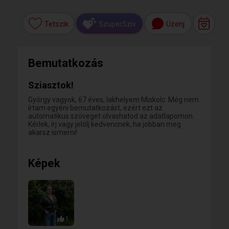
Tetszik
Üzenj
SzuperSzív
Bemutatkozás
Sziasztok!
György vagyok, 67 éves, lakhelyem Miskolc. Még nem
írtam egyéni bemutatkozást, ezért ezt az
automatikus szöveget olvashatod az adatlapomon.
Kérlek, írj vagy jelölj kedvencnek, ha jobban meg
akarsz ismerni!
Képek
1