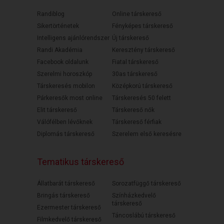
Randiblog
Online társkereső
Sikertörténetek
Fényképes társkereső
Intelligens ajánlórendszer
Új társkereső
Randi Akadémia
Keresztény társkereső
Facebook oldalunk
Fiatal társkereső
Szerelmi horoszkóp
30as társkereső
Társkeresés mobilon
Középkorú társkereső
Párkeresők most online
Társkeresés 50 felett
Elit társkereső
Társkereső nők
Válófélben lévőknek
Társkereső férfiak
Diplomás társkereső
Szerelem első keresésre
Tematikus társkereső
Állatbarát társkereső
Sorozatfüggő társkereső
Bringás társkereső
Színházkedvelő
társkereső
Ezermester társkereső
Táncoslábú társkereső
Filmkedvelő társkereső