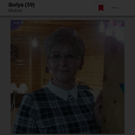
Ibolya (59)
Belépés
Miskolc
Egy jó randiból bármi lehet.