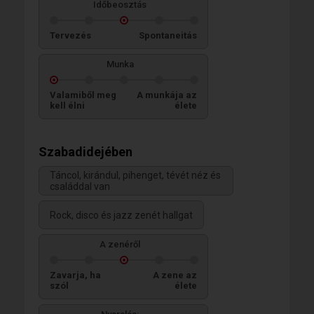
Időbeosztás
Tervezés
Spontaneitás
Munka
Valamiből meg
A munkája az
kell élni
élete
Szabadidejében
Táncol, kirándul, pihenget, tévét néz és
családdal van
Rock, disco és jazz zenét hallgat
A zenéről
Zavarja, ha
A zene az
szól
élete