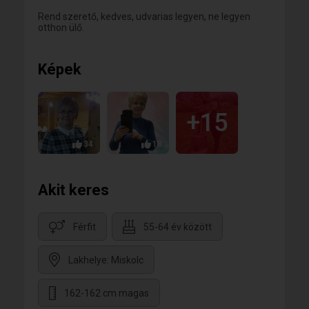
Rend szerető, kedves, udvarias legyen, ne legyen
otthon ülő.
Képek
+15
34
18
Akit keres
Férfit
55-64 év között
Lakhelye: Miskolc
162-162 cm magas