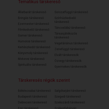
Tematikus társkereső
Állatbarát társkereső
Sorozatfüggő társkereső
Bringás társkereső
Színházkedvelő
társkereső
Ezermester társkereső
Táncoslábú társkereső
Filmkedvelő társkereső
Társasjátékozós
Gamer társkereső
társkereső
Humoros társkereső
Vegetáriánus társkereső
Kertészkedő társkereső
Zenefüggő társkereső
Könyvmoly társkereső
Elvált társkeresők
Motoros társkereső
Özvegy társkeresők
Spirituális társkereső
Gyermekes társkeresők
Társkeresés régiók szerint
Békéscsabai társkereső
Salgótarjáni társkereső
Budapesti társkereső
Szegedi társkereső
Debreceni társkereső
Szekszárdi társkereső
Egri társkereső
Székesfehérvári