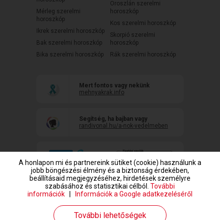
Oroszlán szerelmi
Mérleg szerelmi
horoszkóp
horoszkóp
Kos szerelmi horoszkóp
Ikrek szerelmi horoszkóp
Skorpió szerelmi
Bak szerelmi horoszkóp
horoszkóp
Bika szerelmi horoszkóp
Rák szerelmi horoszkóp
Mert fontos vagy nekünk
mehnyakrak.info
Segítség, ha bajban vagy
randivonal.hu/a-nok-vedelmeben
A honlapon mi és partnereink sütiket (cookie) használunk a
jobb böngészési élmény és a biztonság érdekében,
beállításaid megjegyzéséhez, hirdetések személyre
szabásához és statisztikai célból.
További
információk
|
Információk a Google adatkezeléséről
www.randivonal.hu © Copyright 1999-2026 Dating Central Europe Zrt.
További lehetőségek