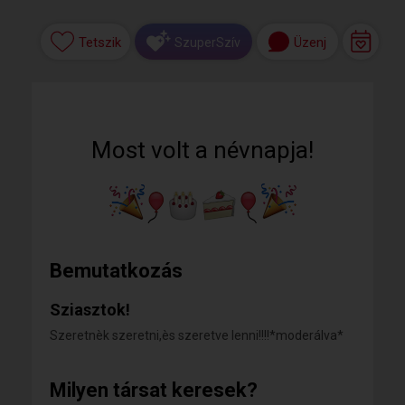
Tetszik
Üzenj
SzuperSzív
Most volt a névnapja!
Bemutatkozás
Sziasztok!
Szeretnèk szeretni,ès szeretve lenni!!!!*moderálva*
Milyen társat keresek?