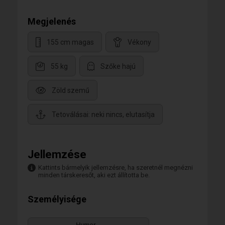
Megjelenés
155 cm magas
Vékony
55 kg
Szőke hajú
Zöld szemű
Tetoválásai: neki nincs, elutasítja
Jellemzése
Kattints bármelyik jellemzésre, ha szeretnél megnézni
minden társkeresőt, aki ezt állította be.
Személyisége
Humor