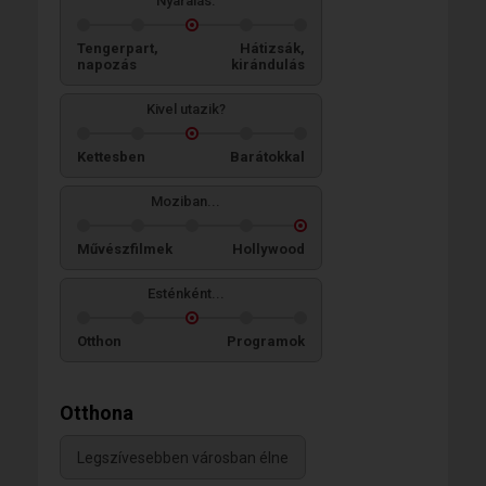
Nyaralás:
Tengerpart,
Hátizsák,
napozás
kirándulás
Kivel utazik?
Kettesben
Barátokkal
Moziban...
Művészfilmek
Hollywood
Esténként...
Otthon
Programok
Otthona
Legszívesebben városban élne