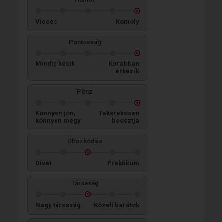
Vicces
Komoly
Pontosság
Mindig késik
Korábban
érkezik
Pénz
Könnyen jön,
Takarékosan
könnyen megy
beosztja
Öltözködés
Divat
Praktikum
Társaság
Nagy társaság
Közeli barátok