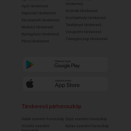
társkereső
Győri társkereső
Szolnoki társkereső
Kaposvári társkereső
Szombathelyi társkereső
Kecskeméti társkereső
Tatabányai társkereső
Miskolci társkereső
Veszprémi társkereső
Nyíregyházi társkereső
Zalaegerszegi társkereső
Pécsi társkereső
Társkereső párhoroszkóp
Halak szerelmi horoszkóp
Szűz szerelmi horoszkóp
Vízöntő szerelmi
Nyilas szerelmi horoszkóp
horoszkóp