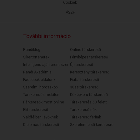
Cookiek
ÁSZF
További információ
Randiblog
Online társkereső
Sikertörténetek
Fényképes társkereső
Intelligens ajánlórendszer
Új társkereső
Randi Akadémia
Keresztény társkereső
Facebook oldalunk
Fiatal társkereső
Szerelmi horoszkóp
30as társkereső
Társkeresés mobilon
Középkorú társkereső
Párkeresők most online
Társkeresés 50 felett
Elit társkereső
Társkereső nők
Válófélben lévőknek
Társkereső férfiak
Diplomás társkereső
Szerelem első keresésre