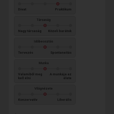
Divat
Praktikum
Társaság
Nagy társaság
Közeli barátok
Időbeosztás
Tervezés
Spontaneitás
Munka
Valamiből meg
A munkája az
kell élni
élete
Világnézete
Konzervatív
Liberális