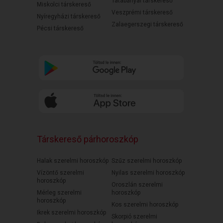
Tatabányai társkereső
Miskolci társkereső
Veszprémi társkereső
Nyíregyházi társkereső
Zalaegerszegi társkereső
Pécsi társkereső
Társkereső párhoroszkóp
Halak szerelmi horoszkóp
Szűz szerelmi horoszkóp
Vízöntő szerelmi
Nyilas szerelmi horoszkóp
horoszkóp
Oroszlán szerelmi
Mérleg szerelmi
horoszkóp
horoszkóp
Kos szerelmi horoszkóp
Ikrek szerelmi horoszkóp
Skorpió szerelmi