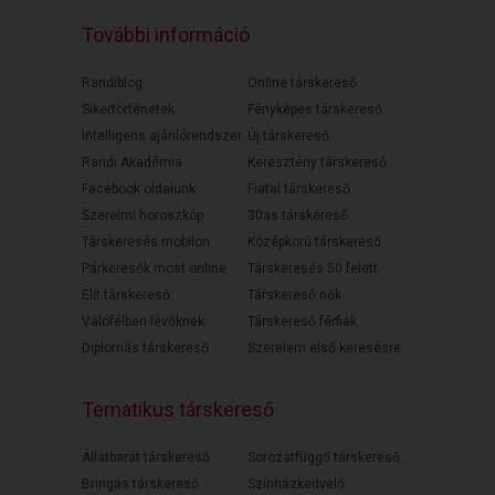
További információ
Randiblog
Online társkereső
Sikertörténetek
Fényképes társkereső
Intelligens ajánlórendszer
Új társkereső
Randi Akadémia
Keresztény társkereső
Facebook oldalunk
Fiatal társkereső
Szerelmi horoszkóp
30as társkereső
Társkeresés mobilon
Középkorú társkereső
Párkeresők most online
Társkeresés 50 felett
Elit társkereső
Társkereső nők
Válófélben lévőknek
Társkereső férfiak
Diplomás társkereső
Szerelem első keresésre
Tematikus társkereső
Állatbarát társkereső
Sorozatfüggő társkereső
Bringás társkereső
Színházkedvelő