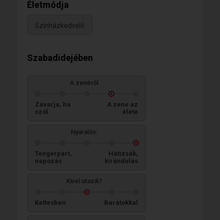
Életmódja
Színházkedvelő
Szabadidejében
A zenéről
Zavarja, ha
A zene az
szól
élete
Nyaralás:
Tengerpart,
Hátizsák,
napozás
kirándulás
Kivel utazik?
Kettesben
Barátokkal