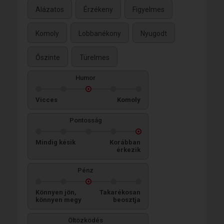
Alázatos
Érzékeny
Figyelmes
Komoly
Lobbanékony
Nyugodt
Őszinte
Türelmes
Humor
Vicces
Komoly
Pontosság
Mindig késik
Korábban
érkezik
Pénz
Könnyen jön,
Takarékosan
könnyen megy
beosztja
Öltözködés