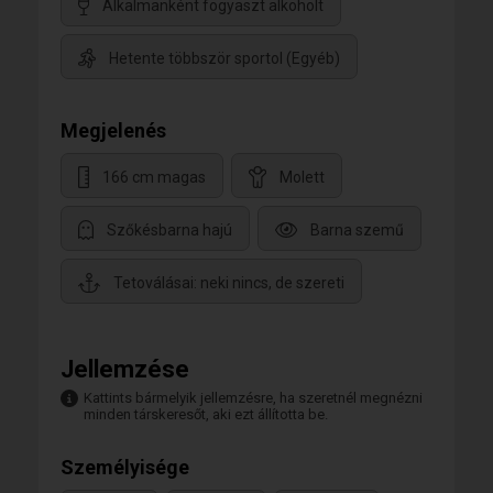
Alkalmanként fogyaszt alkoholt
Hetente többször sportol (Egyéb)
Megjelenés
166 cm magas
Molett
Szőkésbarna hajú
Barna szemű
Tetoválásai: neki nincs, de szereti
Jellemzése
Kattints bármelyik jellemzésre, ha szeretnél megnézni
minden társkeresőt, aki ezt állította be.
Személyisége