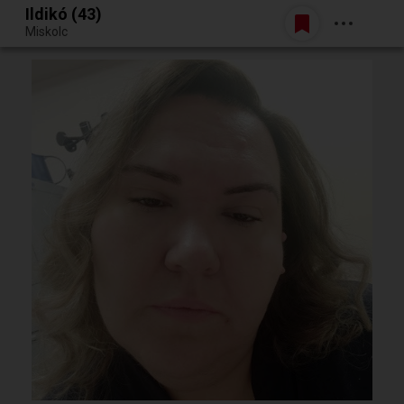
Ildikó (43)
Belépés
Miskolc
Egy jó randiból bármi lehet.