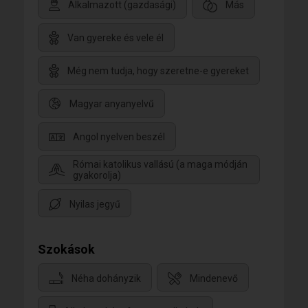
Alkalmazott (gazdasági)
Más
Van gyereke és vele él
Még nem tudja, hogy szeretne-e gyereket
Magyar anyanyelvű
Angol nyelven beszél
Római katolikus vallású (a maga módján
gyakorolja)
Nyilas jegyű
Szokások
Néha dohányzik
Mindenevő