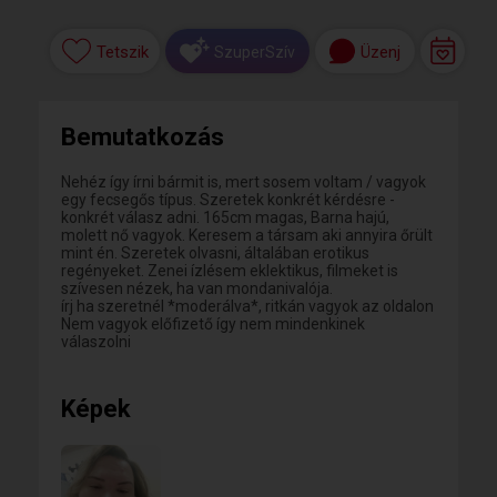
Tetszik
Üzenj
SzuperSzív
Bemutatkozás
Nehéz így írni bármit is, mert sosem voltam / vagyok
egy fecsegős típus. Szeretek konkrét kérdésre -
konkrét válasz adni. 165cm magas, Barna hajú,
molett nő vagyok. Keresem a társam aki annyira őrült
mint én. Szeretek olvasni, általában erotikus
regényeket. Zenei ízlésem eklektikus, filmeket is
szívesen nézek, ha van mondanivalója.
írj ha szeretnél *moderálva*, ritkán vagyok az oldalon
Nem vagyok előfizető így nem mindenkinek
válaszolni
Képek