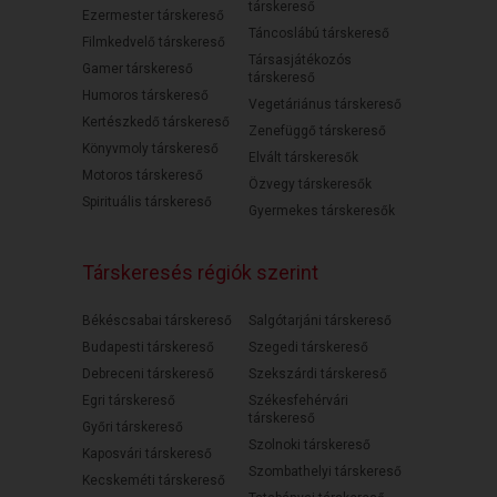
társkereső
Ezermester társkereső
Táncoslábú társkereső
Filmkedvelő társkereső
Társasjátékozós
Gamer társkereső
társkereső
Humoros társkereső
Vegetáriánus társkereső
Kertészkedő társkereső
Zenefüggő társkereső
Könyvmoly társkereső
Elvált társkeresők
Motoros társkereső
Özvegy társkeresők
Spirituális társkereső
Gyermekes társkeresők
Társkeresés régiók szerint
Békéscsabai társkereső
Salgótarjáni társkereső
Budapesti társkereső
Szegedi társkereső
Debreceni társkereső
Szekszárdi társkereső
Egri társkereső
Székesfehérvári
társkereső
Győri társkereső
Szolnoki társkereső
Kaposvári társkereső
Szombathelyi társkereső
Kecskeméti társkereső