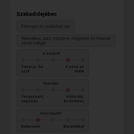
Szabadidejében
Pihenget és családdal van
Klasszikus, jazz, népzene, világzene és musical
zenét hallgat
A zenéről
Zavarja, ha
A zene az
szól
élete
Nyaralás:
Tengerpart,
Hátizsák,
napozás
kirándulás
Kivel utazik?
Kettesben
Barátokkal