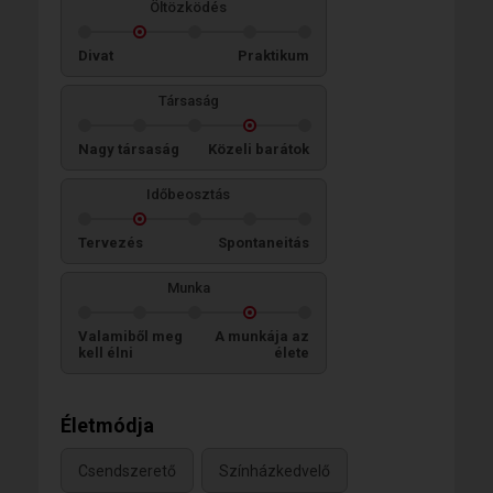
Öltözködés
Divat
Praktikum
Társaság
Nagy társaság
Közeli barátok
Időbeosztás
Tervezés
Spontaneitás
Munka
Valamiből meg
A munkája az
kell élni
élete
Életmódja
Csendszerető
Színházkedvelő