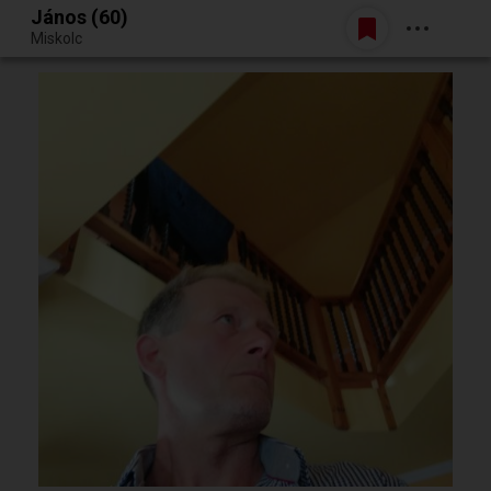
János (60)
Belépés
Miskolc
Egy jó randiból bármi lehet.