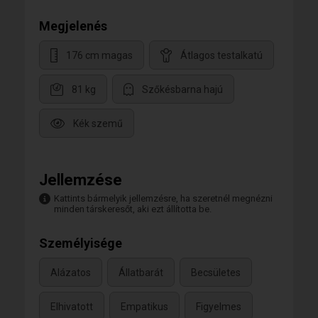
Megjelenés
176 cm magas
Átlagos testalkatú
81 kg
Szőkésbarna hajú
Kék szemű
Jellemzése
Kattints bármelyik jellemzésre, ha szeretnél megnézni
minden társkeresőt, aki ezt állította be.
Személyisége
Alázatos
Állatbarát
Becsületes
Elhivatott
Empatikus
Figyelmes