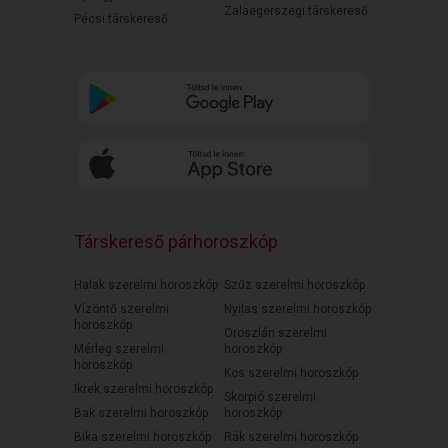
Zalaegerszegi társkereső
Pécsi társkereső
Társkereső párhoroszkóp
Halak szerelmi horoszkóp
Szűz szerelmi horoszkóp
Vízöntő szerelmi
Nyilas szerelmi horoszkóp
horoszkóp
Oroszlán szerelmi
Mérleg szerelmi
horoszkóp
horoszkóp
Kos szerelmi horoszkóp
Ikrek szerelmi horoszkóp
Skorpió szerelmi
Bak szerelmi horoszkóp
horoszkóp
Bika szerelmi horoszkóp
Rák szerelmi horoszkóp