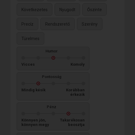
Következetes
Nyugodt
Őszinte
Precíz
Rendszerető
Szerény
Türelmes
Humor
Vicces
Komoly
Pontosság
Mindig késik
Korábban
érkezik
Pénz
Könnyen jön,
Takarékosan
könnyen megy
beosztja