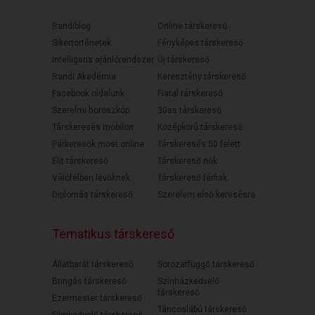
Randiblog
Online társkereső
Sikertörténetek
Fényképes társkereső
Intelligens ajánlórendszer
Új társkereső
Randi Akadémia
Keresztény társkereső
Facebook oldalunk
Fiatal társkereső
Szerelmi horoszkóp
30as társkereső
Társkeresés mobilon
Középkorú társkereső
Párkeresők most online
Társkeresés 50 felett
Elit társkereső
Társkereső nők
Válófélben lévőknek
Társkereső férfiak
Diplomás társkereső
Szerelem első keresésre
Tematikus társkereső
Állatbarát társkereső
Sorozatfüggő társkereső
Bringás társkereső
Színházkedvelő
társkereső
Ezermester társkereső
Táncoslábú társkereső