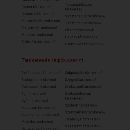
Filmkedvelő társkereső
Társasjátékozós
Gamer társkereső
társkereső
Humoros társkereső
Vegetáriánus társkereső
Kertészkedő társkereső
Zenefüggő társkereső
Könyvmoly társkereső
Elvált társkeresők
Motoros társkereső
Özvegy társkeresők
Spirituális társkereső
Gyermekes társkeresők
Társkeresés régiók szerint
Békéscsabai társkereső
Salgótarjáni társkereső
Budapesti társkereső
Szegedi társkereső
Debreceni társkereső
Szekszárdi társkereső
Egri társkereső
Székesfehérvári
társkereső
Győri társkereső
Szolnoki társkereső
Kaposvári társkereső
Szombathelyi társkereső
Kecskeméti társkereső
Tatabányai társkereső
Miskolci társkereső
Veszprémi társkereső
Nyíregyházi társkereső