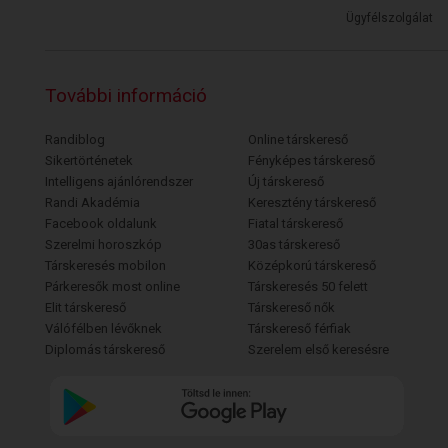
Ügyfélszolgálat
További információ
Randiblog
Online társkereső
Sikertörténetek
Fényképes társkereső
Intelligens ajánlórendszer
Új társkereső
Randi Akadémia
Keresztény társkereső
Facebook oldalunk
Fiatal társkereső
Szerelmi horoszkóp
30as társkereső
Társkeresés mobilon
Középkorú társkereső
Párkeresők most online
Társkeresés 50 felett
Elit társkereső
Társkereső nők
Válófélben lévőknek
Társkereső férfiak
Diplomás társkereső
Szerelem első keresésre