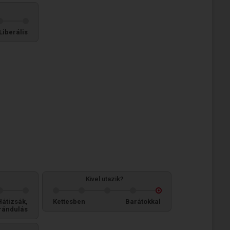
Liberális
Kivel utazik?
Hátizsák,
Kettesben
Barátokkal
rándulás