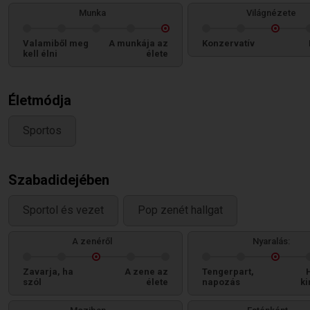
Munka
Világnézete
Valamiből meg
A munkája az
Konzervatív
kell élni
élete
Életmódja
Sportos
Szabadidejében
Sportol és vezet
Pop zenét hallgat
A zenéről
Nyaralás:
Zavarja, ha
A zene az
Tengerpart,
szól
élete
napozás
ki