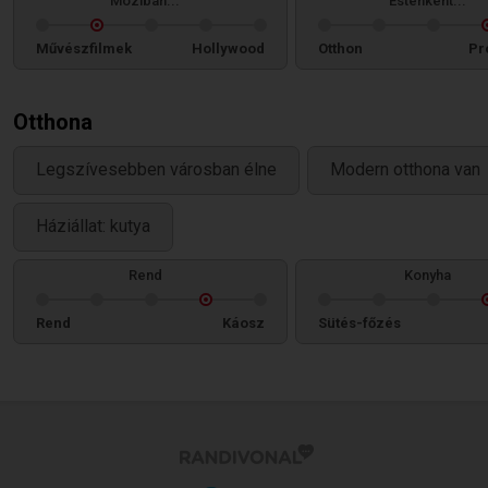
Moziban...
Esténként...
Művészfilmek
Hollywood
Otthon
Pr
Otthona
Legszívesebben városban élne
Modern otthona van
Háziállat: kutya
Rend
Konyha
Rend
Káosz
Sütés-főzés