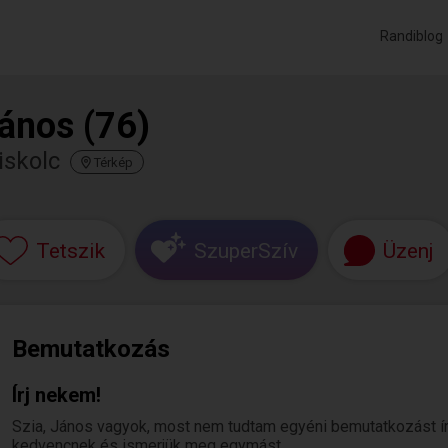
Randiblog
ános (76)
iskolc
Térkép
Tetszik
SzuperSzív
Üzenj
Bemutatkozás
Írj nekem!
Szia, János vagyok, most nem tudtam egyéni bemutatkozást írni.
kedvencnek és ismerjük meg egymást.