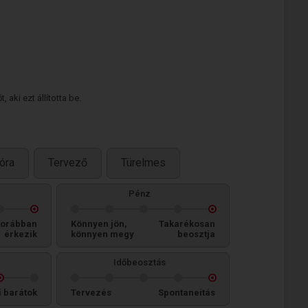
 aki ezt állította be.
óra
Tervező
Türelmes
Pénz
orábban
Könnyen jön,
Takarékosan
érkezik
könnyen megy
beosztja
Időbeosztás
i barátok
Tervezés
Spontaneitás