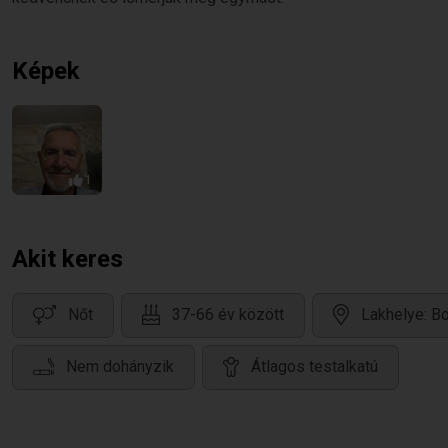
Képek
1
Akit keres
Nőt
37-66 év között
Lakhelye: 
Nem dohányzik
Átlagos testalkatú