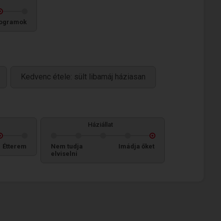
ogramok
Kedvenc étele: sült libamáj háziasan
Háziállat
Étterem
Nem tudja
Imádja őket
elviselni