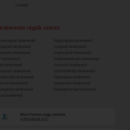
Cookiek
rskeresés régiók szerint
késcsabai társkereső
Salgótarjáni társkereső
dapesti társkereső
Szegedi társkereső
breceni társkereső
Szekszárdi társkereső
i társkereső
Székesfehérvári társkereső
őri társkereső
Szolnoki társkereső
posvári társkereső
Szombathelyi társkereső
cskeméti társkereső
Tatabányai társkereső
skolci társkereső
Veszprémi társkereső
íregyházi társkereső
Zalaegerszegi társkereső
csi társkereső
Mert fontos vagy nekünk
mehnyakrak.info