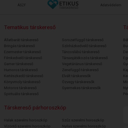
ÁSZF
Adatvédelem
Tematikus társkereső
Tá
Állatbarát társkereső
Sorozatfüggő társkereső
Bé
Bringás társkereső
Színházkedvelő társkereső
Bu
Ezermester társkereső
Táncoslábú társkereső
De
Filmkedvelő társkereső
Társasjátékozós társkereső
Egr
Gamer társkereső
Vegetáriánus társkereső
Gy
Humoros társkereső
Zenefüggő társkereső
Ka
Kertészkedő társkereső
Elvált társkeresők
Ke
Könyvmoly társkereső
Özvegy társkeresők
Mi
Motoros társkereső
Gyermekes társkeresők
Ny
Spirituális társkereső
Pé
Társkereső párhoroszkóp
Halak szerelmi horoszkóp
Szűz szerelmi horoszkóp
Vízöntő szerelmi horoszkóp
Nyilas szerelmi horoszkóp