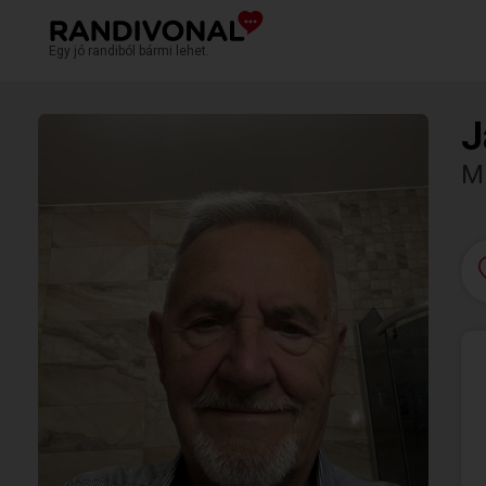
Egy jó randiból bármi lehet.
J
M