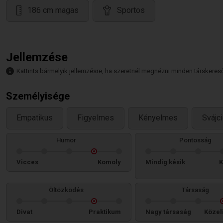
186 cm magas
Sportos
Jellemzése
Kattints bármelyik jellemzésre, ha szeretnél megnézni minden társkeresőt,
Személyisége
Empatikus
Figyelmes
Kényelmes
Svájci
Humor
Pontosság
Vicces
Komoly
Mindig késik
K
Öltözködés
Társaság
Divat
Praktikum
Nagy társaság
Közel